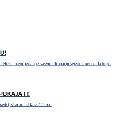
U!
nović jedan je sasvim drugačiji svjedok genocida koji...
POKAJATI!
ci, Vracama i Kovačićima...