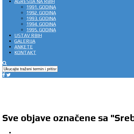
AGRESIJA NA RBIH
1991. GODINA
1992. GODINA
1993. GODINA
1994. GODINA
1995. GODINA
USTAV RBIH
GALERIJA
ANKETE
KONTAKT
Sve objave označene sa "Sre