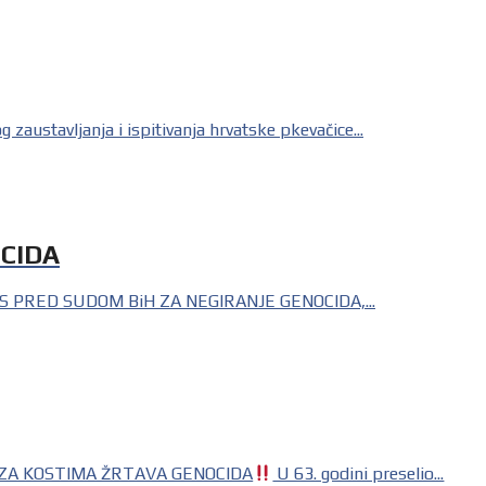
ustavljanja i ispitivanja hrvatske pkevačice...
OCIDA
S PRED SUDOM BiH ZA NEGIRANJE GENOCIDA,...
 ZA KOSTIMA ŽRTAVA GENOCIDA
U 63. godini preselio...