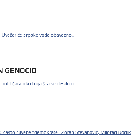
Uvečer će srpske vođe obavezno...
EN GENOCID
tičara oko toga šta se desilo u...
što čuvene “demokrate” Zoran Stevanović, Milorad Dodik