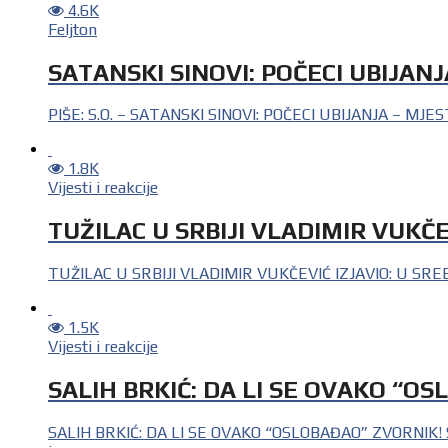
4.6K
Feljton
SATANSKI SINOVI: POČECI UBIJAN
PIŠE: S.O. – SATANSKI SINOVI: POČECI UBIJANJA – MJEST
1.8K
Vijesti i reakcije
TUŽILAC U SRBIJI VLADIMIR VUKČE
TUŽILAC U SRBIJI VLADIMIR VUKČEVIĆ IZJAVIO: U SREBREN
1.5K
Vijesti i reakcije
SALIH BRKIĆ: DA LI SE OVAKO “O
SALIH BRKIĆ: DA LI SE OVAKO “OSLOBAĐAO” ZVORNIK! 