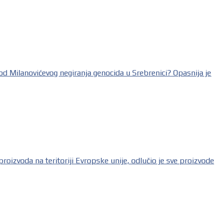
od Milanovićevog negiranja genocida u Srebrenici? Opasnija je
voda na teritoriji Evropske unije, odlučio je sve proizvode