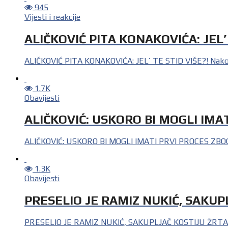
945
Vijesti i reakcije
ALIČKOVIĆ PITA KONAKOVIĆA: JEL’ 
ALIČKOVIĆ PITA KONAKOVIĆA: JEL’ TE STID VIŠE?! Nakon št
1.7K
Obavijesti
ALIČKOVIĆ: USKORO BI MOGLI IMA
ALIČKOVIĆ: USKORO BI MOGLI IMATI PRVI PROCES ZB
1.3K
Obavijesti
PRESELIO JE RAMIZ NUKIĆ, SAKU
PRESELIO JE RAMIZ NUKIĆ, SAKUPLJAČ KOSTIJU ŽRT