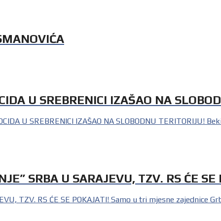
SMANOVIĆA
IDA U SREBRENICI IZAŠAO NA SLOBOD
 U SREBRENICI IZAŠAO NA SLOBODNU TERITORIJU! Bekir Huseji
JE” SRBA U SARAJEVU, TZV. RS ĆE SE 
TZV. RS ĆE SE POKAJATI! Samo u tri mjesne zajednice Grbavi