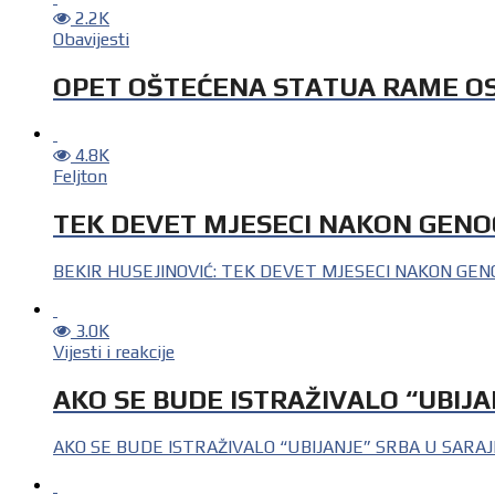
2.2K
Obavijesti
OPET OŠTEĆENA STATUA RAME O
4.8K
Feljton
TEK DEVET MJESECI NAKON GENOC
BEKIR HUSEJINOVIĆ: TEK DEVET MJESECI NAKON GENOCIDA
3.0K
Vijesti i reakcije
AKO SE BUDE ISTRAŽIVALO “UBIJAN
AKO SE BUDE ISTRAŽIVALO “UBIJANJE” SRBA U SARAJEVU, 