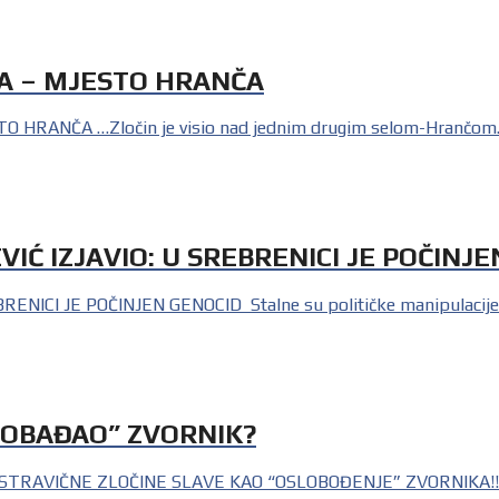
JA – MJESTO HRANČA
O HRANČA …Zločin je visio nad jednim drugim selom-Hrančom. 
VIĆ IZJAVIO: U SREBRENICI JE POČINJ
ICI JE POČINJEN GENOCID Stalne su političke manipulacije poli
SLOBAĐAO” ZVORNIK?
STRAVIČNE ZLOČINE SLAVE KAO “OSLOBOĐENJE” ZVORNIKA!!! Za