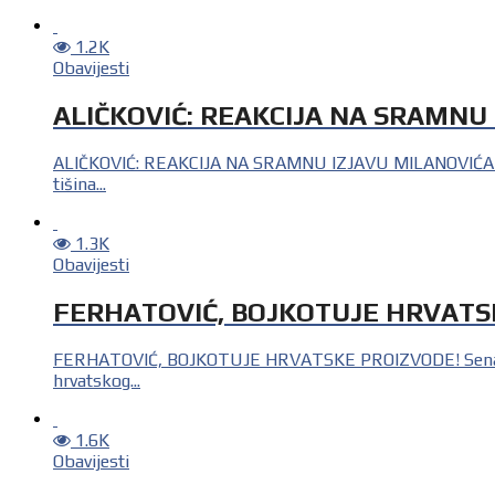
1.2K
Obavijesti
ALIČKOVIĆ: REAKCIJA NA SRAMNU
ALIČKOVIĆ: REAKCIJA NA SRAMNU IZJAVU MILANOVIĆ
tišina...
1.3K
Obavijesti
FERHATOVIĆ, BOJKOTUJE HRVATS
FERHATOVIĆ, BOJKOTUJE HRVATSKE PROIZVODE! Senadin Ferh
hrvatskog...
1.6K
Obavijesti