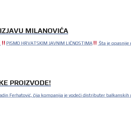
 IZJAVU MILANOVIĆA
A
PISMO HRVATSKIM JAVNIM LIČNOSTIMA
Šta je opasnije 
KE PROIZVODE!
atović, čija kompanija je vodeći distributer balkanskih proiz