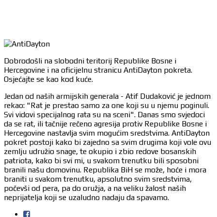
Dobrodošli na slobodni teritorij Republike Bosne i
Hercegovine i na oficijelnu stranicu AntiDayton pokreta.
Osjećajte se kao kod kuće.
Jedan od naših armijskih generala - Atif Dudaković je jednom
rekao: "Rat je prestao samo za one koji su u njemu poginuli.
Svi vidovi specijalnog rata su na sceni". Danas smo svjedoci
da se rat, ili tačnije rečeno agresija protiv Republike Bosne i
Hercegovine nastavlja svim mogućim sredstvima. AntiDayton
pokret postoji kako bi zajedno sa svim drugima koji vole ovu
zemlju udružio snage, te okupio i zbio redove bosanskih
patriota, kako bi svi mi, u svakom trenutku bili sposobni
branili našu domovinu. Republika BiH se može, hoće i mora
braniti u svakom trenutku, apsolutno svim sredstvima,
počevši od pera, pa do oružja, a na veliku žalost naših
neprijatelja koji se uzaludno nadaju da spavamo.