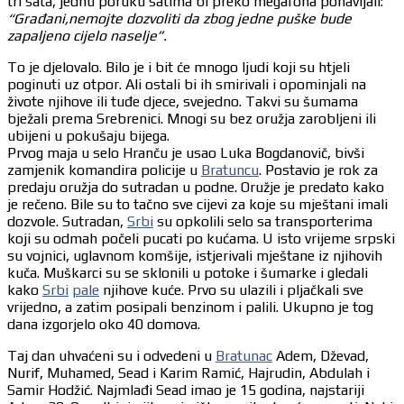
tri sata, jednu poruku satima bi preko megafona ponavljali:
“Građani,nemojte dozvoliti da zbog jedne puške bude
zapaljeno cijelo naselje”.
To je djelovalo. Bilo je i bit će mnogo ljudi koji su htjeli
poginuti uz otpor. Ali ostali bi ih smirivali i opominjali na
živote njihove ili tuđe djece, svejedno. Takvi su šumama
bježali prema Srebrenici. Mnogi su bez oružja zarobljeni ili
ubijeni u pokušaju bijega.
Prvog maja u selo Hranču je usao Luka Bogdanovič, bivši
zamjenik komandira policije u
Bratuncu
. Postavio je rok za
predaju oružja do sutradan u podne. Oružje je predato kako
je rečeno. Bile su to tačno sve cijevi za koje su mještani imali
dozvole. Sutradan,
Srbi
su opkolili selo sa transporterima
koji su odmah počeli pucati po kućama. U isto vrijeme srpski
su vojnici, uglavnom komšije, istjerivali mještane iz njihovih
kuča. Muškarci su se sklonili u potoke i šumarke i gledali
kako
Srbi
pale
njihove kuće. Prvo su ulazili i pljačkali sve
vrijedno, a zatim posipali benzinom i palili. Ukupno je tog
dana izgorjelo oko 40 domova.
Taj dan uhvaćeni su i odvedeni u
Bratunac
Adem, Dževad,
Nurif, Muhamed, Sead i Karim Ramić, Hajrudin, Abdulah i
Samir Hodžić. Najmlađi Sead imao je 15 godina, najstariji