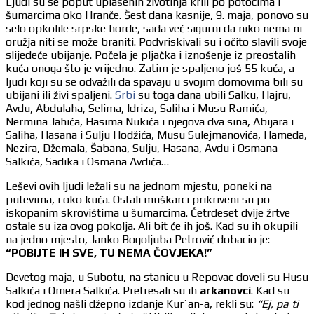
Ljudi su se poput uplašenih životinja krili po potocima i
šumarcima oko Hranče. Šest dana kasnije, 9. maja, ponovo su
selo opkolile srpske horde, sada već sigurni da niko nema ni
oružja niti se može braniti. Podvriskivali su i očito slavili svoje
slijedeće ubijanje. Počela je pljačka i iznošenje iz preostalih
kuća onoga što je vrijedno. Zatim je spaljeno još 55 kuća, a
ljudi koji su se odvažili da spavaju u svojim domovima bili su
ubijani ili živi spaljeni.
Srbi
su toga dana ubili Salku, Hajru,
Avdu, Abdulaha, Selima, Idriza, Saliha i Musu Ramića,
Nermina Jahića, Hasima Nukića i njegova dva sina, Abijara i
Saliha, Hasana i Sulju Hodžića, Musu Sulejmanovića, Hameda,
Nezira, Džemala, Šabana, Sulju, Hasana, Avdu i Osmana
Salkića, Sadika i Osmana Avdića…
Leševi ovih ljudi ležali su na jednom mjestu, poneki na
putevima, i oko kuća. Ostali muškarci prikriveni su po
iskopanim skrovištima u šumarcima. Četrdeset dvije žrtve
ostale su iza ovog pokolja. Ali bit će ih još. Kad su ih okupili
na jedno mjesto, Janko Bogoljuba Petrović dobacio je:
“POBIJTE IH SVE, TU NEMA ČOVJEKA!”
Devetog maja, u Subotu, na stanicu u Repovac doveli su Husu
Salkića i Omera Salkića. Pretresali su ih
arkanovci
. Kad su
kod jednog našli džepno izdanje Kur`an-a, rekli su:
“Ej, pa ti