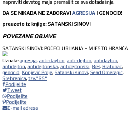
napraviti devetog maja premašit ce sva dotadašnja.
DA SE NIKADA NE ZABORAVI
AGRESIJA
I GENOCID!
preuzeto iz knjige: SATANSKI SINOVI
POVEZANE OBJAVE
SATANSKI SINOVI: POČECI UBIJANJA – MJESTO HRANČA
Oznake:
agresija
,
anti-dayton
,
anti-dejton
,
antidayton
,
antidejton
,
antidejtonska
,
antidejtonski
,
BiH
,
Bratunac
,
genocid
,
Konjević Polje
,
Satanski sinovi
,
Sead Omeragić
,
Srebrenica
,
tzv."RS"
Podijelite
Tweet
Podijelite
Podijelite
E-mail adresa