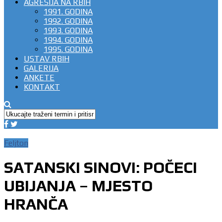
AGRESIJA NA RBIH
1991. GODINA
1992. GODINA
1993. GODINA
1994. GODINA
1995. GODINA
USTAV RBIH
GALERIJA
ANKETE
KONTAKT
Feljton
SATANSKI SINOVI: POČECI
UBIJANJA – MJESTO
HRANČA