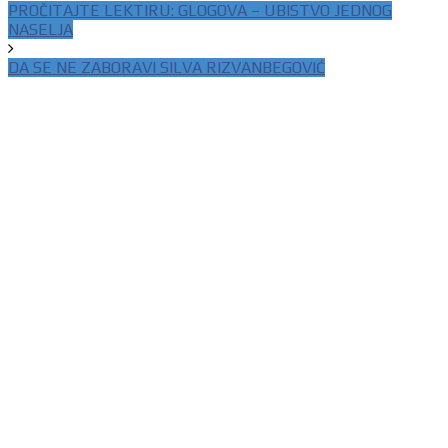
PROČITAJTE LEKTIRU: GLOGOVA – UBISTVO JEDNOG
NASELJA
DA SE NE ZABORAVI SILVA RIZVANBEGOVIĆ