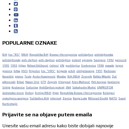
POPULARNE OZNAKE
BiH
tzv."RS"
RBiH
Republika BiH
Bosna i Hercegovina
antidayton
antidejtonska
antidejtonski
anti-dejton
anti-dayton
antidejton
pokret
agresija
Sarajevo
1992
genocid
1995
1993
ljiljan
Nihad Aličković
četnici
UN
godišnjica
Srebrenica
1994
masakr
logor
granice
bitka
HVO
Prijedor
tzv. "VRS"
brigada
arbih
obilježavanje
1991
Radovan
Karadžić
pismo
Tuzla
Avdo Huseinović
Mostar
BiH.RBiH
Zvornik
Ratko Mladić
Žuč
aktivnosti
Bihać
Naser Orić
ICTY
Zagreb
Višegrad
Alen Mahović
Peti korpus
hapšenje
Srbija
Kruševice
Sutorina
AntiDayton pokret
JNA
Sabahudin Muhić
UNPROFOR
Jadransko more
Doboj
Armija RBiH
Ilijaš
Republika Bosna i Hercegovina
Bošnjaci
opkoljeno sarajevo
Tužilaštvo BiH
internet
Zenica
Banja Luka
Milorad Dodik
NATO
Suad
Kurtćehajić
Prijavite se na objave putem emaila
Unesite vašu email adresu kako biste dobijali najnovije