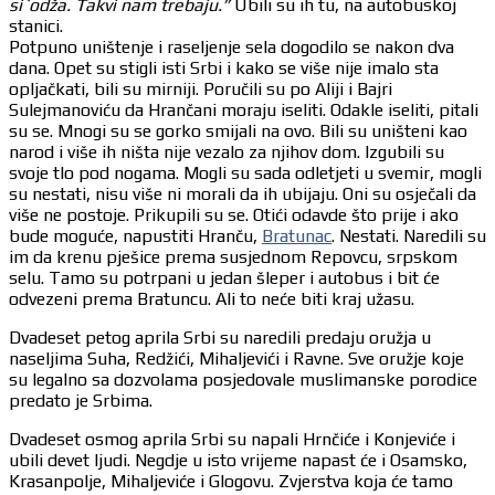
si`odža. Takvi nam trebaju.”
Ubili su ih tu, na autobuskoj
stanici.
Potpuno uništenje i raseljenje sela dogodilo se nakon dva
dana. Opet su stigli isti Srbi i kako se više nije imalo sta
opljačkati, bili su mirniji. Poručili su po Aliji i Bajri
Sulejmanoviću da Hrančani moraju iseliti. Odakle iseliti, pitali
su se. Mnogi su se gorko smijali na ovo. Bili su uništeni kao
narod i više ih ništa nije vezalo za njihov dom. Izgubili su
svoje tlo pod nogama. Mogli su sada odletjeti u svemir, mogli
su nestati, nisu više ni morali da ih ubijaju. Oni su osječali da
više ne postoje. Prikupili su se. Otići odavde što prije i ako
bude moguće, napustiti Hranču,
Bratunac
. Nestati. Naredili su
im da krenu pješice prema susjednom Repovcu, srpskom
selu. Tamo su potrpani u jedan šleper i autobus i bit će
odvezeni prema Bratuncu. Ali to neće biti kraj užasu.
Dvadeset petog aprila Srbi su naredili predaju oružja u
naseljima Suha, Redžići, Mihaljevići i Ravne. Sve oružje koje
su legalno sa dozvolama posjedovale muslimanske porodice
predato je Srbima.
Dvadeset osmog aprila Srbi su napali Hrnčiće i Konjeviće i
ubili devet ljudi. Negdje u isto vrijeme napast će i Osamsko,
Krasanpolje, Mihaljeviće i Glogovu. Zvjerstva koja će tamo