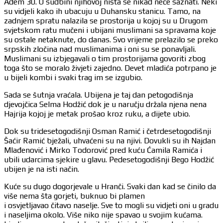
Adem 30. O sudbini njihovoj ništa se nikad neće saznati. Neki
su vidjeli kako ih ubacuju u Duhansku stanicu. Tamo, na
zadnjem spratu nalazila se prostorija u kojoj su u Drugom
svjetskom ratu mučeni i ubijani muslimani sa spravama koje
su ostale netaknute, do danas. Svo vrijeme prelazilo se preko
srpskih zločina nad muslimanima i oni su se ponavljali.
Muslimani su izbjegavali o tim prostorijama govoriti zbog
toga što se moralo živjeti zajedno. Devet mladića potrpano je
u bijeli kombi i svaki trag im se izgubio.
Sada se šutnja vraćala. Ubijena je taj dan petogodišnja
djevojčica Selma Hodžić dok je u naručju držala njena nena
Hajrija kojoj je metak prošao kroz ruku, a dijete ubio.
Dok su tridesetogodišnji Osman Ramić i četrdesetogodišnji
Šaćir Ramić bježali, uhvaćeni su na njivi. Dovukli su ih Najdan
Mlađenović i Mirko Todorović pred kuću Ćamila Ramića i
ubili udarcima sjekire u glavu. Pedesetogodišnji Bego Hodžić
ubijen je na isti način.
Kuće su dugo dogorjevale u Hranči. Svaki dan kad se činilo da
više nema šta gorjeti, buknuo bi plamen
i osvjetljavao čitavo naselje. Sve to mogli su vidjeti oni u gradu
i naseljima okolo. Više niko nije spavao u svojim kućama.