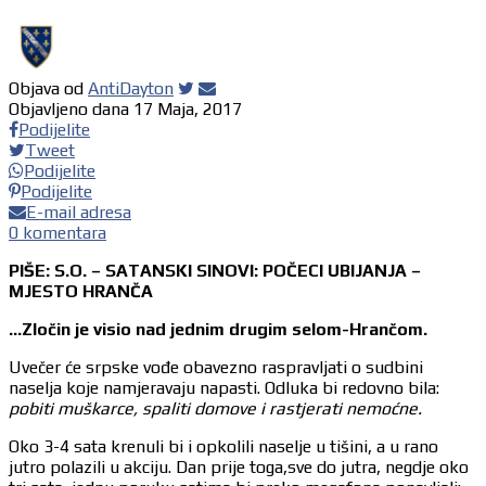
Objava od
AntiDayton
Objavljeno dana
17 Maja, 2017
Podijelite
Tweet
Podijelite
Podijelite
E-mail adresa
0 komentara
PIŠE: S.O. – SATANSKI SINOVI: POČECI UBIJANJA –
MJESTO HRANČA
…Zločin je visio nad jednim drugim selom-Hrančom.
Uvečer će srpske vođe obavezno raspravljati o sudbini
naselja koje namjeravaju napasti. Odluka bi redovno bila:
pobiti muškarce, spaliti domove i rastjerati nemoćne.
Oko 3-4 sata krenuli bi i opkolili naselje u tišini, a u rano
jutro polazili u akciju. Dan prije toga,sve do jutra, negdje oko