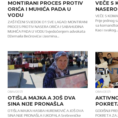
MONTIRANI PROCES PROTIV
VEČE S
ORIĆA I MUHIĆA PADA U
NASERO
VODU
VEČE S KOM
Prije jednog 
ZAŠTIĆENI SVJEDOK O1 SVE LAGAO: MONTIRANI
sa komandtom
PROCES PROTIV NASERA ORIĆA I SABAHUDINA
Kao i svakog..
MUHIĆA PADA U VODU Svjedočenjem advokata
Džemaila Bećirovića i Jasmina...
1.5K
OBAVIJESTI
OBAVIJESTI
OTIŠLA MAJKA A JOŠ DVA
AKTIVN
SINA NIJE PRONAŠLA
POKRETA
OTIŠLA MAJKA HASIBA HUREMOVIĆ A JOŠ DVA
GODIŠNJI PR
SINA NIJE PRONAŠLA I UKOPALA Srebreničke
POKRETA ZA 