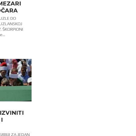
MEZARI
OČARA
TUZLE DO
TUZLANSKOJ
. ŠKORPIONI
...
1.1K
IZVINITI
I
SRBIJI ZA JEDAN