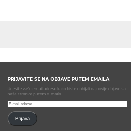
PRIJAVITE SE NA OBJAVE PUTEM EMAILA
Unesite vašu email adresu kako biste dobijali najnovije objave sa
naše stranice putem e-maila.
E-
mail
adresa
Prijava