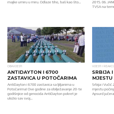
majke umiru u miru. Odlaze tiho, baš kao što...
2015. 06. JAN
TVSA na temu 
1.4K
OBAVIJESTI
VIJESTI I REAKCI
ANTIDAYTON I 6700
SRBIJA 
ZASTAVICA U POTOČARIMA
MJESTU 
AntiDayton i 6700 zastavica sa ljiljanima u
Srbija i Vučić
Potočarima! Ove godine za obilježavanje 20-te
mjestu počinj
godišnjice od genocida AntiDayton pokret je
Apsurd jučera
uložio sav svoj...