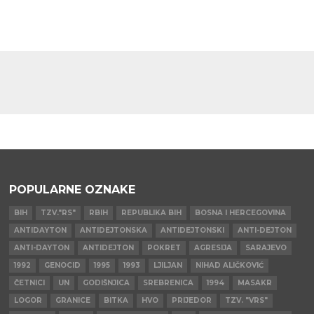
POPULARNE OZNAKE
BIH
TZV."RS"
RBIH
REPUBLIKA BIH
BOSNA I HERCEGOVINA
ANTIDAYTON
ANTIDEJTONSKA
ANTIDEJTONSKI
ANTI-DEJTON
ANTI-DAYTON
ANTIDEJTON
POKRET
AGRESIJA
SARAJEVO
1992
GENOCID
1995
1993
LJILJAN
NIHAD ALIČKOVIĆ
ČETNICI
UN
GODIŠNJICA
SREBRENICA
1994
MASAKR
LOGOR
GRANICE
BITKA
HVO
PRIJEDOR
TZV. "VRS"