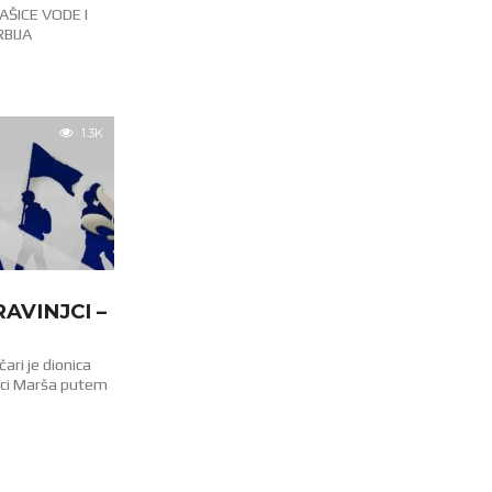
AŠICE VODE I
BIJA
1.3K
RAVINJCI –
ari je dionica
nici Marša putem