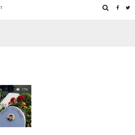
T
1.7K