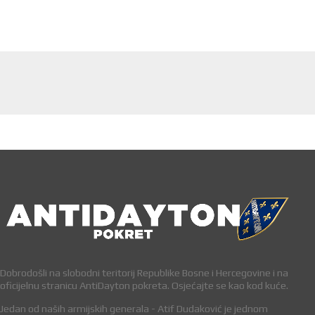
Dobrodošli na slobodni teritorij Republike Bosne i Hercegovine i na
oficijelnu stranicu AntiDayton pokreta. Osjećajte se kao kod kuće.
Jedan od naših armijskih generala - Atif Dudaković je jednom