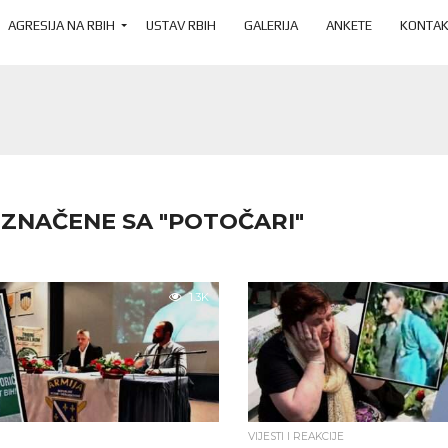
AGRESIJA NA RBIH
USTAV RBIH
GALERIJA
ANKETE
KONTAK
OZNAČENE SA "POTOČARI"
1.3K
VIJESTI I REAKCIJE