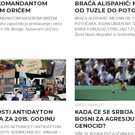
 KOMANDANTOM
BRAĆA ALISPAHIĆ: 
M ORIĆEM
OD TUZLE DO POT
ANDANTOM NASEROM ORIĆEM
BRAĆA ALISPAHIĆ: MEZARI OD 
sata započelo je predavanje i veče
POTOČARA. JEDAN UBIJEN NA 
 28. divizije, Naserom Orićem.
KAPIJI A DRUGOG STRELJALI TZV
.
Život Nure Alispahić iz Srebrenice
1.7K
VIJESTI I REAKCIJE
OSTI ANTIDAYTON
KADA ĆE SE SRBIJA 
 ZA 2015. GODINU
BOSNI ZA AGRESIJU 
GENOCID?
EGLED AKTIVNOSTI ANTIDAYTON
2015. GODINU MJESEC JANUAR –
VIŠE SE BOSNA PUTA IZVINULA 