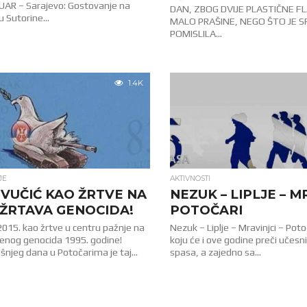
UAR – Sarajevo: Gostovanje na
DAN, ZBOG DVIJE PLASTIČNE FL
Sutorine...
MALO PRAŠINE, NEGO ŠTO JE SR
POMISLILA...
1.4K
JE
AKTIVNOSTI
I VUČIĆ KAO ŽRTVE NA
NEZUK – LIPLJE – M
ŽRTAVA GENOCIDA!
POTOČARI
 2015. kao žrtve u centru pažnje na
Nezuk – Liplje – Mravinjci – Potoč
enog genocida 1995. godine!
koju će i ove godine preči učes
šnjeg dana u Potočarima je taj...
spasa, a zajedno sa...