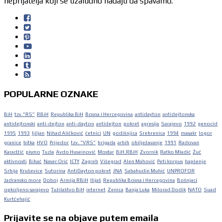
neprijatelja koji se uzaludno nadaju da spavamo.
POPULARNE OZNAKE
BiH
tzv."RS"
RBiH
Republika BiH
Bosna i Hercegovina
antidayton
antidejtonska
antidejtonski
anti-dejton
anti-dayton
antidejton
pokret
agresija
Sarajevo
1992
genocid
1995
1993
ljiljan
Nihad Aličković
četnici
UN
godišnjica
Srebrenica
1994
masakr
logor
granice
bitka
HVO
Prijedor
tzv. "VRS"
brigada
arbih
obilježavanje
1991
Radovan
Karadžić
pismo
Tuzla
Avdo Huseinović
Mostar
BiH.RBiH
Zvornik
Ratko Mladić
Žuč
aktivnosti
Bihać
Naser Orić
ICTY
Zagreb
Višegrad
Alen Mahović
Peti korpus
hapšenje
Srbija
Kruševice
Sutorina
AntiDayton pokret
JNA
Sabahudin Muhić
UNPROFOR
Jadransko more
Doboj
Armija RBiH
Ilijaš
Republika Bosna i Hercegovina
Bošnjaci
opkoljeno sarajevo
Tužilaštvo BiH
internet
Zenica
Banja Luka
Milorad Dodik
NATO
Suad
Kurtćehajić
Prijavite se na objave putem emaila