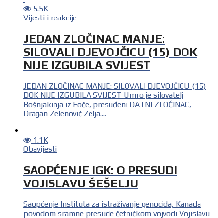
5.5K
Vijesti i reakcije
JEDAN ZLOČINAC MANJE:
SILOVALI DJEVOJČICU (15) DOK
NIJE IZGUBILA SVIJEST
JEDAN ZLOČINAC MANJE: SILOVALI DJEVOJČICU (15)
DOK NIJE IZGUBILA SVIJEST Umro je silovatelj
Bošnjakinja iz Foče, presuđeni DATNI ZLOČINAC,
Dragan Zelenović Zelja....
1.1K
Obavijesti
SAOPĆENJE IGK: O PRESUDI
VOJISLAVU ŠEŠELJU
Saopćenje Instituta za istraživanje genocida, Kanada
povodom sramne presude četničkom vojvodi Vojislavu