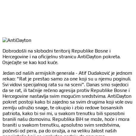
Dobrodošli na slobodni teritorij Republike Bosne i
Hercegovine i na oficijelnu stranicu AntiDayton pokreta.
Osjećajte se kao kod kuće.
Jedan od naših armijskih generala - Atif Dudaković je jednom
rekao: "Rat je prestao samo za one koji su u njemu poginuli.
Svi vidovi specijalnog rata su na sceni". Danas smo svjedoci
da se rat, ili tačnije rečeno agresija protiv Republike Bosne i
Hercegovine nastavlja svim mogućim sredstvima. AntiDayton
pokret postoji kako bi zajedno sa svim drugima koji vole ovu
zemlju udružio snage, te okupio i zbio redove bosanskih
patriota, kako bi svi mi, u svakom trenutku bili sposobni
branili našu domovinu. Republika BiH se može, hoće i mora
braniti u svakom trenutku, apsolutno svim sredstvima,
počevši od pera, pa do oružja, a na veliku žalost naših