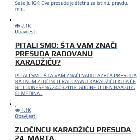
Šešelju IGK: Ova presuda je štetna za istinu, pravdu,
mir...
2.1K
Obavijesti
PITALI SMO: ŠTA VAM ZNAČI
PRESUDA RADOVANU
KARADŽIĆU?
PITALI SMO: ŠTA VAM ZNAČI NADOLAZEĆA PRESUDA
RATNOM ZLOČINCU RADOVANU KARADŽIĆU KOJA ĆE
BITI DONEŠENA 24.03.2016. GODINE U DEN HAAGU? .
ELMEDINA...
1.1K
Obavijesti
ZLOČINCU KARADŽIĆU PRESUDA
24. MARTA