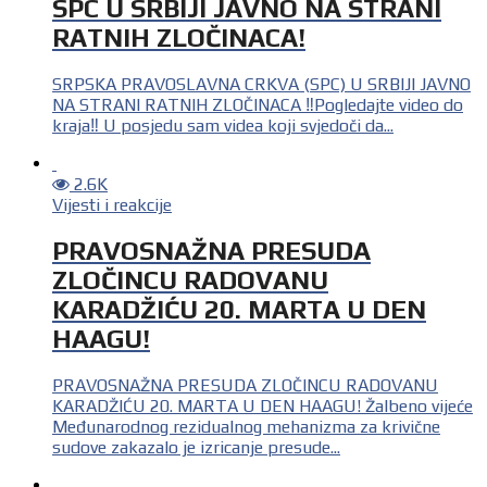
SPC U SRBIJI JAVNO NA STRANI
RATNIH ZLOČINACA!
SRPSKA PRAVOSLAVNA CRKVA (SPC) U SRBIJI JAVNO
NA STRANI RATNIH ZLOČINACA ‼️Pogledajte video do
kraja‼️ U posjedu sam videa koji svjedoči da...
2.6K
Vijesti i reakcije
PRAVOSNAŽNA PRESUDA
ZLOČINCU RADOVANU
KARADŽIĆU 20. MARTA U DEN
HAAGU!
PRAVOSNAŽNA PRESUDA ZLOČINCU RADOVANU
KARADŽIĆU 20. MARTA U DEN HAAGU! Žalbeno vijeće
Međunarodnog rezidualnog mehanizma za krivične
sudove zakazalo je izricanje presude...