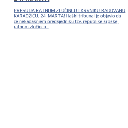
PRESUDA RATNOM ZLOČINCU I KRVNIKU RADOVANU
KARADŽIĆU, 24. MARTA! Haški tribunal je objavio da
će nekadašnjem predsjedniku tzv. republike srpske,
ratnom zločincu...