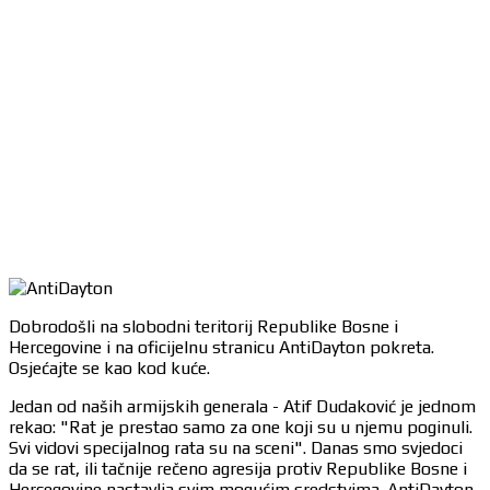
Dobrodošli na slobodni teritorij Republike Bosne i
Hercegovine i na oficijelnu stranicu AntiDayton pokreta.
Osjećajte se kao kod kuće.
Jedan od naših armijskih generala - Atif Dudaković je jednom
rekao: "Rat je prestao samo za one koji su u njemu poginuli.
Svi vidovi specijalnog rata su na sceni". Danas smo svjedoci
da se rat, ili tačnije rečeno agresija protiv Republike Bosne i
Hercegovine nastavlja svim mogućim sredstvima. AntiDayton