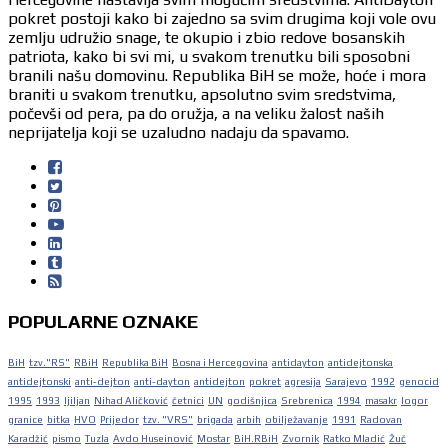
pokret postoji kako bi zajedno sa svim drugima koji vole ovu
zemlju udružio snage, te okupio i zbio redove bosanskih
patriota, kako bi svi mi, u svakom trenutku bili sposobni
branili našu domovinu. Republika BiH se može, hoće i mora
braniti u svakom trenutku, apsolutno svim sredstvima,
počevši od pera, pa do oružja, a na veliku žalost naših
neprijatelja koji se uzaludno nadaju da spavamo.
POPULARNE OZNAKE
BiH
tzv."RS"
RBiH
Republika BiH
Bosna i Hercegovina
antidayton
antidejtonska
antidejtonski
anti-dejton
anti-dayton
antidejton
pokret
agresija
Sarajevo
1992
genocid
1995
1993
ljiljan
Nihad Aličković
četnici
UN
godišnjica
Srebrenica
1994
masakr
logor
granice
bitka
HVO
Prijedor
tzv. "VRS"
brigada
arbih
obilježavanje
1991
Radovan
Karadžić
pismo
Tuzla
Avdo Huseinović
Mostar
BiH.RBiH
Zvornik
Ratko Mladić
Žuč