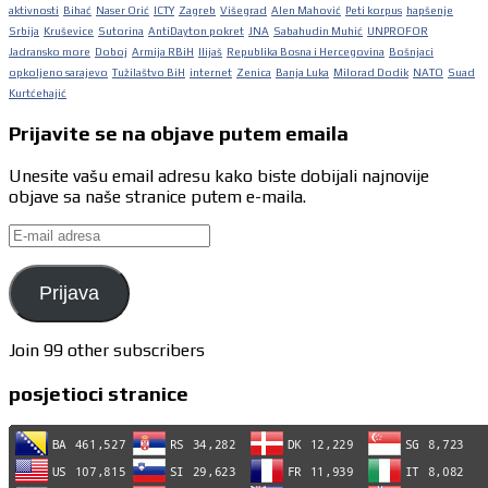
aktivnosti
Bihać
Naser Orić
ICTY
Zagreb
Višegrad
Alen Mahović
Peti korpus
hapšenje
Srbija
Kruševice
Sutorina
AntiDayton pokret
JNA
Sabahudin Muhić
UNPROFOR
Jadransko more
Doboj
Armija RBiH
Ilijaš
Republika Bosna i Hercegovina
Bošnjaci
opkoljeno sarajevo
Tužilaštvo BiH
internet
Zenica
Banja Luka
Milorad Dodik
NATO
Suad
Kurtćehajić
Prijavite se na objave putem emaila
Unesite vašu email adresu kako biste dobijali najnovije
objave sa naše stranice putem e-maila.
E-
mail
adresa
Prijava
Join 99 other subscribers
posjetioci stranice