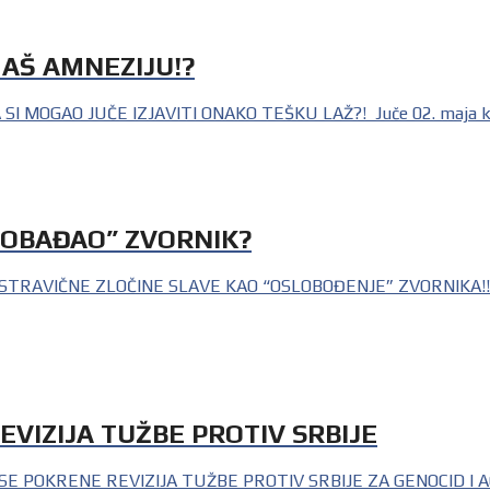
IMAŠ AMNEZIJU!?
I MOGAO JUČE IZJAVITI ONAKO TEŠKU LAŽ?! Juče 02. maja kad
SLOBAĐAO” ZVORNIK?
STRAVIČNE ZLOČINE SLAVE KAO “OSLOBOĐENJE” ZVORNIKA!!! Za
EVIZIJA TUŽBE PROTIV SRBIJE
POKRENE REVIZIJA TUŽBE PROTIV SRBIJE ZA GENOCID I AGRESIJ