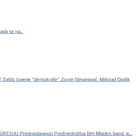
a se na...
što čuvene “demokrate” Zoran Stevanović, Milorad Dodik
U Predsjedavajući Predsjedništva BiH Mladen Ivanić je...