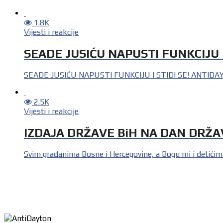
1.8K
Vijesti i reakcije
SEADE JUSIĆU NAPUSTI FUNKCIJU I
SEADE JUSIĆU NAPUSTI FUNKCIJU I STIDI SE! ANTIDAYTON
2.5K
Vijesti i reakcije
IZDAJA DRŽAVE BiH NA DAN DRŽA
Svim građanima Bosne i Hercegovine, a Bogu mi i đetićim