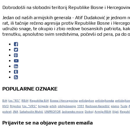
Dobrodošli na slobodni teritorij Republike Bosne i Hercegovine
Jedan od naših armijskih generala - Atif Dudaković je jednom r
rat, ili tačnije rečeno agresija protiv Republike Bosne i Herc
udružio snage, te okupio i zbio redove bosanskih patriota, ka
trenutku, apsolutno svim sredstvima, počevši od pera, pa do or
POPULARNE OZNAKE
BiH
tzv."RS"
RBiH
Republika BiH
Bosna i Hercegovina
antidayton
antidejtonska
antidejton
HVO
Prijedor
tzv. "VRS"
brigada
arbih
obilježavanje
1991
Radovan Karadžić
pismo
Tuzla
pokret
JNA
Sabahudin Muhić
UNPROFOR
Jadransko more
Doboj
Armija RBiH
Ilijaš
Republi
Prijavite se na objave putem emaila