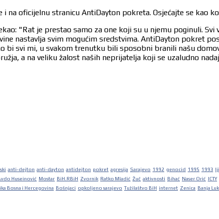
 i na oficijelnu stranicu AntiDayton pokreta. Osjećajte se kao k
ekao: "Rat je prestao samo za one koji su u njemu poginuli. Svi 
egovine nastavlja svim mogućim sredstvima. AntiDayton pokret po
ko bi svi mi, u svakom trenutku bili sposobni branili našu dom
užja, a na veliku žalost naših neprijatelja koji se uzaludno nad
ski
anti-dejton
anti-dayton
antidejton
pokret
agresija
Sarajevo
1992
genocid
1995
1993
lj
Avdo Huseinović
Mostar
BiH.RBiH
Zvornik
Ratko Mladić
Žuč
aktivnosti
Bihać
Naser Orić
ICTY
ka Bosna i Hercegovina
Bošnjaci
opkoljeno sarajevo
Tužilaštvo BiH
internet
Zenica
Banja Lu