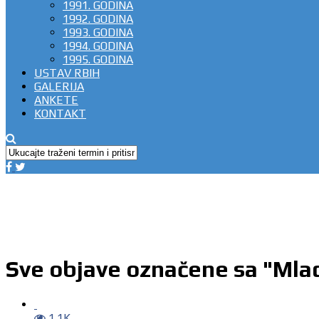
1991. GODINA
1992. GODINA
1993. GODINA
1994. GODINA
1995. GODINA
USTAV RBIH
GALERIJA
ANKETE
KONTAKT
Sve objave označene sa "Mlad
1.1K