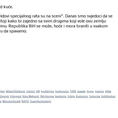
od kuće.
vidovi specijalnog rata su na sceni". Danas smo svjedoci da se
stoji kako bi zajedno sa svim drugima koji vole ovu zemlju
ovinu. Republika BiH se može, hoće i mora braniti u svakom
aju da spavamo.
iljan
Nihad Aličković
četnici
UN
godišnjica
Srebrenica
1994
masakr
logor
granice
bitka
Zagreb
Višegrad
Alen Mahović
Peti korpus
hapšenje
Srbija
Kruševice
Sutorina
AntiDayton
ka
Milorad Dodik
NATO
Suad Kurtćehajić