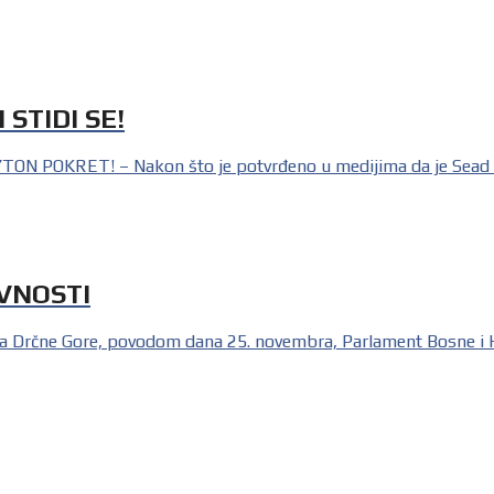
 STIDI SE!
 POKRET! – Nakon što je potvrđeno u medijima da je Sead Jus
VNOSTI
a Drčne Gore, povodom dana 25. novembra, Parlament Bosne i He