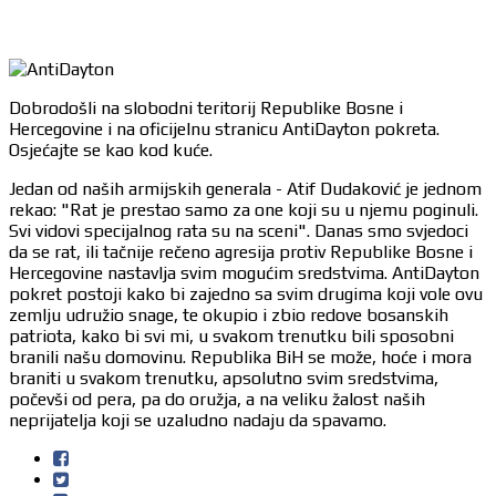
Dobrodošli na slobodni teritorij Republike Bosne i
Hercegovine i na oficijelnu stranicu AntiDayton pokreta.
Osjećajte se kao kod kuće.
Jedan od naših armijskih generala - Atif Dudaković je jednom
rekao: "Rat je prestao samo za one koji su u njemu poginuli.
Svi vidovi specijalnog rata su na sceni". Danas smo svjedoci
da se rat, ili tačnije rečeno agresija protiv Republike Bosne i
Hercegovine nastavlja svim mogućim sredstvima. AntiDayton
pokret postoji kako bi zajedno sa svim drugima koji vole ovu
zemlju udružio snage, te okupio i zbio redove bosanskih
patriota, kako bi svi mi, u svakom trenutku bili sposobni
branili našu domovinu. Republika BiH se može, hoće i mora
braniti u svakom trenutku, apsolutno svim sredstvima,
počevši od pera, pa do oružja, a na veliku žalost naših
neprijatelja koji se uzaludno nadaju da spavamo.