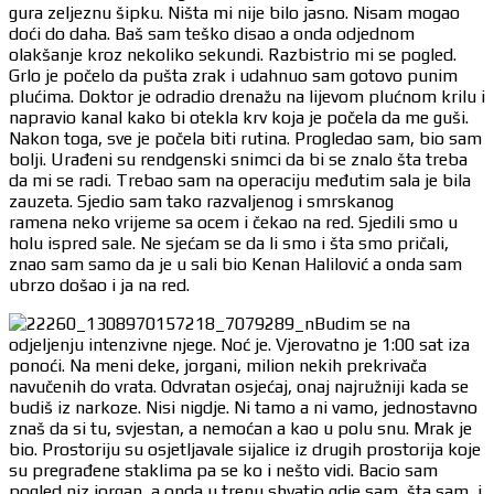
gura zeljeznu šipku. Ništa mi nije bilo jasno. Nisam mogao
doći do daha. Baš sam teško disao a onda odjednom
olakšanje kroz nekoliko sekundi. Razbistrio mi se pogled.
Grlo je počelo da pušta zrak i udahnuo sam gotovo punim
plućima. Doktor je odradio drenažu na lijevom plućnom krilu i
napravio kanal kako bi otekla krv koja je počela da me guši.
Nakon toga, sve je počela biti rutina. Progledao sam, bio sam
bolji. Urađeni su rendgenski snimci da bi se znalo šta treba
da mi se radi. Trebao sam na operaciju međutim sala je bila
zauzeta. Sjedio sam tako razvaljenog i smrskanog
ramena neko vrijeme sa ocem i čekao na red. Sjedili smo u
holu ispred sale. Ne sjećam se da li smo i šta smo pričali,
znao sam samo da je u sali bio Kenan Halilović a onda sam
ubrzo došao i ja na red.
Budim se na
odjeljenju intenzivne njege. Noć je. Vjerovatno je 1:00 sat iza
ponoći. Na meni deke, jorgani, milion nekih prekrivača
navučenih do vrata. Odvratan osjećaj, onaj najružniji kada se
budiš iz narkoze. Nisi nigdje. Ni tamo a ni vamo, jednostavno
znaš da si tu, svjestan, a nemoćan a kao u polu snu. Mrak je
bio. Prostoriju su osjetljavale sijalice iz drugih prostorija koje
su pregrađene staklima pa se ko i nešto vidi. Bacio sam
pogled niz jorgan, a onda u trenu shvatio gdje sam, šta sam, i