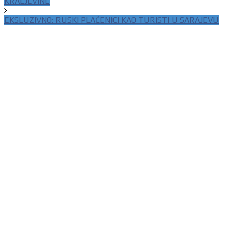
KRALJEVINE
EKSLUZIVNO: RUSKI PLAĆENICI KAO TURISTI U SARAJEVU