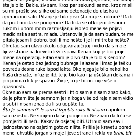
šta je bilo. Dakle, živ sam. Kroz par sekundi samo, kroz misli
su mi prošle sve slike od same detonacije do ulaska u
operacionu salu. Pitanje je bilo prvo šta mi je s rukom?! Da li
da probam da se pomjerim? Da li da se otkrijem desnom
rukom i u tom mom razmišljanju ispred mene se pojavi
medicinska sestra, mlada. Ustanovila je da sam budan, te me
pitala jesam li dobro, boli li me nešto i je li mi treba nešto?
Okretao sam glavu okolo odgovarajući joj i vidio da s moje
lijeve strane na krevetu leži i spava Kenan koji je bio prije
mene na operaciji. Pitao sam je prvo šta je bilo s Kenom?
Kenan je ostao bez jednog bubrega i slazene i imao je tešku
povredu desne ruke ispod lakta. Oko njega je bilo nekoliko
flaša drenaže, infuzije itd. te je bio kao i ja ušuškan dekama i
jorganima dok je spavao. Živ je, to je bitno, nije više u
opasnosti.
Okrenuo sam se prema sestri i htio sam a nisam znao kako,
da je pitam šta je samnom jer nikoga više od raje nisam vidio
u sobi i nisam znao da li su uopšte tu.
Šta je samnom? Jesam li izgubio ruku ili nisam
napokon
sam izustio
.
Ne smijem da se pomjerim. Ne znam da li ću se
pomjeriti ili neću. Kakav će osjećaj biti. Utrnuo sam sav i
jednostavno ne osjetim gotovo ništa. Prišla je krevetu pored
mene, uhvatila jorgan s moje lijeve strane i rekla
ne brini, bit