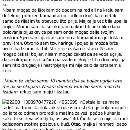
ko.
Nisam mogao da iščekam da dođem na red ali na kraju sam
dočekao, preuzeo humanitarnu i odletio kući kao metak
samo da riješim tu obavezu što prije. Majka je već bila upalila
bojler. Morao sam da se okupam nakon tih nekoliko dana
bolovanja pljuskavica pa sam onda mogao dalje svojim
poslom. Sjeo sam, gladan sam bio a humanitarna je došla u
pravi tren. Otvorio sam tzv. haringu i pojeo je možda brže
nego ikad samo da bih što prije izašao iz stana. Nisam
mogao čekati bojler, nisam mogao čekati da se voda ugrije,
da se okupam pa osušim pa izađem. Bog je htio drugačije, ja
sam htio drugačije i nestrpljenje mi nije dalo da ostanem u
kući.
-Molim te, odoh samo 10 minuta dok se bojler ugrije i eto
me da se okupam. Nisam danima vani bio samo malo da
izađem.
rekao sam majci i izašao
Ostala je iza mene
radeći na tome da dolazak struje iskoristi što je bolje moguće
pa je tako odmah proradila mašina za veš, peć za kuhanje
kako bi se drva uštedjela, usisivač itd. Činilo se a i nije, da radi
odjednom stotine poslova u kući. Otac, majka i rahmetli dedo
Sulejman, ostali su u kući a ja sam izašao.