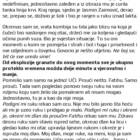
nedefinisan, jednostavno zaleđen a iz obraza mu je curila
tanka linija krvi. Kraj njega, sjedio je Jasmin Zaimović, derao
se, prepao se, doživio je šok i bio je ranjen u ruku iznad lakta.
Okrenuo sam se, vrata kombija su bila jako blizu na koja je
čučeći bio naslonjen moj otac, držeći me za koljena i gledajući
očima punih suza. Bio je svjestan situacije. To su oni
momenti u koim se pomiješa i strah i bol i tuga i prisebnost i
sve odjednom u čovjeku. Govorio je nešto utješno.
Ne boj se,
bit će sve uredu sine!
Od eksplozije granate do ovog momenta sve je ukupno
proteklo vremena možda dvije minute a vjerovatno i
manje.
Pomislio sam samo na jedno! UČI. Prouči nešto. Fatihu. Samo
prouči. Tada sam pogledao ponovo svoju ruku na svom
roljenu koju sam želio da pomaknem ali nisam mogao.
Jednostavno, tu je a kao da nije moja.
Podigni mi ruku
rekao sam ocu. Nije mu bilo jasno šta hoću
ali mi je uzeo ruku i pridigao je malo.
Podigni mi ruku i okreni
je, okreni mi dlan da proučim Fatihu
rekao sam mu. Zdravu
desnu ruku sam stavio ispred sebe, okreuo dlan ka licu i
gledao kako mi otac upravlja lijevom rukom i okreće je i
ispruža moj dlan. Moj dlan, moje ruke, na meni, koji ja sam
ne mogu da pomjerim. Učio sam, učio učio i učio… Amin i