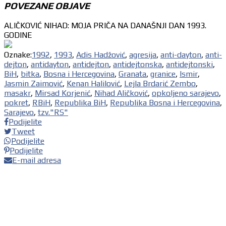
POVEZANE OBJAVE
ALIČKOVIĆ NIHAD: MOJA PRIČA NA DANAŠNJI DAN 1993.
GODINE
Oznake:
1992
,
1993
,
Adis Hadžović
,
agresija
,
anti-dayton
,
anti-
dejton
,
antidayton
,
antidejton
,
antidejtonska
,
antidejtonski
,
BiH
,
bitka
,
Bosna i Hercegovina
,
Granata
,
granice
,
Ismir
,
Jasmin Zaimović
,
Kenan Halilović
,
Lejla Brdarić Zembo
,
masakr
,
Mirsad Korjenić
,
Nihad Aličković
,
opkoljeno sarajevo
,
pokret
,
RBiH
,
Republika BiH
,
Republika Bosna i Hercegovina
,
Sarajevo
,
tzv."RS"
Podijelite
Tweet
Podijelite
Podijelite
E-mail adresa