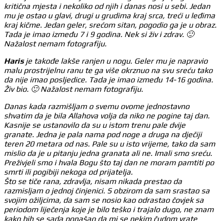
kritična mjesta i nekoliko od njih i danas nosi u sebi. Jedan
mu je ostao u glavi, drugi u grudima kraj srca, treći u leđima
kraj kičme. Jedan geler, srećom sitan, pogodio ga je u obraz.
Tada je imao između 7 i 9 godina. Nek si živ i zdrav. 🙂
Nažalost nemam fotografiju.
Haris
je takođe lakše ranjen u nogu. Geler mu je napravio
malu prostrijelnu ranu te ga više okrznuo na svu sreću tako
da nije imao posljedice. Tada je imao između 14-16 godina.
Živ bio. 🙂 Nažalost nemam fotografiju.
Danas kada razmišljam o svemu ovome jednostavno
shvatim da je bila Allahova volja da niko ne pogine taj dan.
Kasnije se ustanovilo da su u istom trenu pale dvije
granate. Jedna je pala nama pod noge a druga na dječiji
teren 20 metara od nas. Pale su u isto vrijeme, tako da sam
mislio da je u pitanju jedna granata ali ne. Imali smo sreću.
Preživjeli smo i hvala Bogu što taj dan ne moram pamtiti po
smrti ili pogibiji nekoga od prijatelja.
Što se tiče rana, zdravlja, nisam nikada prestao da
razmisljam o jednoj činjenici. S obzirom da sam srastao sa
svojim ožiljcima, da sam se nosio kao odrastao čovjek sa
periodom liječenja koje je bilo teško i trajalo dugo, ne znam
kako bih se sada ponašao da mi se nekim čudom vrate