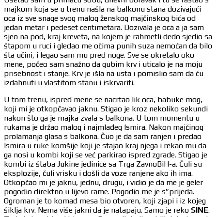
majkom koja se u trenu našla na balkonu stana dozivajući
oca iz sve snage svog malog ženskog majčinskog bića od
jedan metar i pedeset centimetara. Dozivala je oca a ja sam
sjeo na pod, kraj kreveta, na kojem je rahmetli dedo sjedio sa
štapom u ruci i gledao me očima punih suza nemoćan da bilo
šta učini, i legao sam mu pred noge. Sve se okretalo oko
mene, počeo sam snažno da gubim krv i uticalo je na moju
prisebnost i stanje. Krv je išla na usta i pomislio sam da ću
izdahnuti u vlastitom stanu i iskrvariti.
U tom trenu, ispred mene se nacrtao lik oca, babuke mog,
koji mi je otkopčavao jaknu. Stigao je kroz nekoliko sekundi
nakon što ga je majka zvala s balkona. U tom momentu u
rukama je držao malog i najmlađeg Ismira. Nakon majčinog
prolamanja glasa s balkona. Čuo je da sam ranjen i predao
Ismira u ruke komšije koji je stajao kraj njega i rekao mu da
ga nosi u kombi koji se već parkirao ispred zgrade. Stigao je
kombi iz štaba Jukine jedinice sa Trga ZavnoBiH-a. Čuli su
eksplozije, čuli vrisku i došli da voze ranjene ako ih ima.
Otkopčao mi je jaknu, jednu, drugu, i vidio je da me je geler
pogodio direktno u lijevo rame. Pogodio me je s”prijeda.
Ogroman je to komad mesa bio otvoren, koji zjapi i iz kojeg
šiklja krv. Nema više jakni da je natapaju. Samo je reko
SINE
.