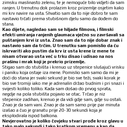
zimsku maslinasto zelenu, te je nemoguće bilo vidjeti da sam
ranjen. U trenutnu dok prolazim kroz prizemlje osjetim kako
mi krv navire na usta. Shvatio sam da to nije dobro te sam
nastavio trčati prema stubišnom djelu samo da dođem do
stana.
Kao dijete, nagledao sam se hiljade filmova, i filmski
efekti umiranja ranjenih glaumaca vječno su završavali sa
puštanjem krvi iz usta. Znao sam da to nije dobar znak i
nastavio sam da trčim. U trenutku sam pomislio da ću
iskrvariti ako pustim da krv iz usta krene iz mene te
nisam otvarao usta već u trku disao i udisao na nos
prašinu i mrak koji je prekrio prizemlje.
Stigao sam do stubišta i krenuo uz stepenice slušajući vrisku
i paniku koja ostaje iza mene. Pomislio sam samo da mi je
doći do stana jer svaki sekund je bio sve teži, svaki korak je
bio sve tromiji iako me je adrenalin držao budnim i pri snazi i
svijesti koliko toliko. Kada sam došao do prvog sprata,
negdje na pola stubišta pojavio se otac. Trčao je niz
stepenice zadihan, krenuo je da vidi gdje sam, gdje su ostali.
Znao je da sam vani. Znao je da sam samo prije par minuta
izašao a čuo je granatu prije 20-30 sekundi koja je
eksplodirala ispod balkona.
Nevjerovatno je koliko čovjeku stvari prođe kroz glavu u
tako malo sekundi i tako kratkom vremenu a kao da