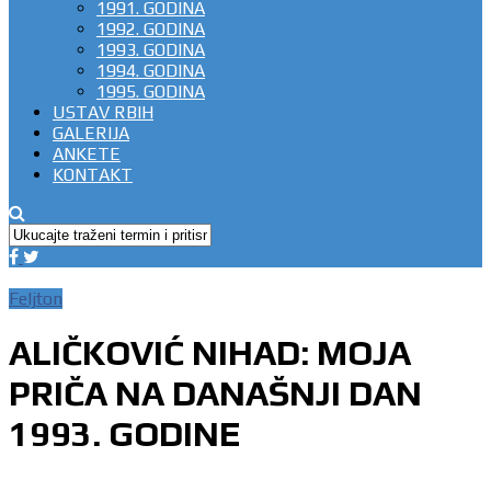
1991. GODINA
1992. GODINA
1993. GODINA
1994. GODINA
1995. GODINA
USTAV RBIH
GALERIJA
ANKETE
KONTAKT
Feljton
ALIČKOVIĆ NIHAD: MOJA
PRIČA NA DANAŠNJI DAN
1993. GODINE