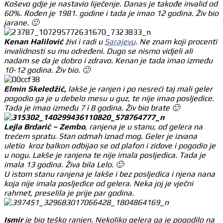
Koševo gdje je nastavio liječenje. Danas je takođe invalid od
60%. Rođen je 1981. godine i tada je imao 12 godina. Živ bio
jarane. 🙂
Kenan Halilović
živi i radi u
Sarajevu
. Ne znam koji procenti
invalidnosti su mu određeni. Dugo se nismo vidjeli ali
nadam se da je dobro i zdravo. Kenan je tada imao između
10-12 godina. Živ bio. 🙂
Elmin Skeledžić,
lakše je ranjen i po nesreći taj mali geler
pogodio ga je u debelo mesu u guz, te nije imao posljedice.
Tada je imao između 7 i 8 godina. Živ bio brate 🙂
Lejla Brdarić – Zembo
, ranjena je u stanu, od gelera na
trećem spratu. Stan odmah iznad mog. Geler je izvana
uletio kroz balkon odbijao se od plafon i zidove i pogodio je
u nogu. Lakše je ranjena te nije imala posljedica. Tada je
imala 13 godina. Živa bila Lelo. 🙂
U istom stanu ranjena je lakše i bez posljedica i njena nana
koja nije imala posljedice od gelera. Neka joj je vječni
rahmet, preselila je prije par godina.
Ismir
je bio teško ranjen. Nekoliko gelera ga je pogodilo na