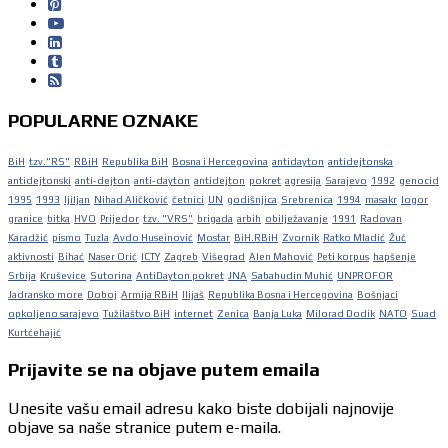
POPULARNE OZNAKE
BiH
tzv."RS"
RBiH
Republika BiH
Bosna i Hercegovina
antidayton
antidejtonska
antidejtonski
anti-dejton
anti-dayton
antidejton
pokret
agresija
Sarajevo
1992
genocid
1995
1993
ljiljan
Nihad Aličković
četnici
UN
godišnjica
Srebrenica
1994
masakr
logor
granice
bitka
HVO
Prijedor
tzv. "VRS"
brigada
arbih
obilježavanje
1991
Radovan
Karadžić
pismo
Tuzla
Avdo Huseinović
Mostar
BiH.RBiH
Zvornik
Ratko Mladić
Žuč
aktivnosti
Bihać
Naser Orić
ICTY
Zagreb
Višegrad
Alen Mahović
Peti korpus
hapšenje
Srbija
Kruševice
Sutorina
AntiDayton pokret
JNA
Sabahudin Muhić
UNPROFOR
Jadransko more
Doboj
Armija RBiH
Ilijaš
Republika Bosna i Hercegovina
Bošnjaci
opkoljeno sarajevo
Tužilaštvo BiH
internet
Zenica
Banja Luka
Milorad Dodik
NATO
Suad
Kurtćehajić
Prijavite se na objave putem emaila
Unesite vašu email adresu kako biste dobijali najnovije
objave sa naše stranice putem e-maila.