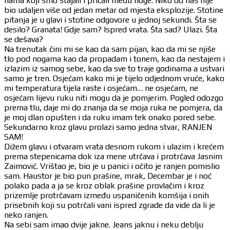
nama koji smo stajali i pričali među noge. Niko od nas nije
bio udaljen više od jedan metar od mjesta eksplozije. Stotine
pitanja je u glavi i stotine odgovore u jednoj sekundi. Šta se
desilo? Granata! Gdje sam? Ispred vrata. Šta sad? Ulazi. Šta
se dešava?
Na trenutak čini mi se kao da sam pijan, kao da mi se njiše
tlo pod nogama kao da propadam i tonem, kao da nestajem i
izlazim iz samog sebe, kao da sve to traje godinama a ustvari
samo je tren. Osjećam kako mi je tijelo odjednom vruće, kako
mi temperatura tijela raste i osjećam… ne osjećam, ne
osjećam lijevu ruku niti mogu da je pomjerim. Pogled odozgo
prema tlu, daje mi do znanja da se moja ruka ne pomjera, da
je moj dlan opušten i da ruku imam tek onako pored sebe.
Sekundarno kroz glavu prolazi samo jedna stvar, RANJEN
SAM!
Dižem glavu i otvaram vrata desnom rukom i ulazim i krećem
prema stepenicama dok iza mene utrčava i protrčava Jasnim
Zaimović. Vrištao je, bio je u panici i očito je ranjen pomislio
sam. Haustor je bio pun prašine, mrak, Decembar je i noć
polako pada a ja se kroz oblak prašine provlačim i kroz
prizemlje protrčavam između uspaničenih komšija i onih
prisebnih koji su potrčali vani ispred zgrade da vide da li je
neko ranjen.
Na sebi sam imao dvije jakne. Jeans jaknu i neku deblju