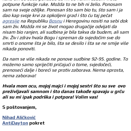
potpune funkcije ruke. Možda to ne bih ni želio. Ponosam
sam na svoje ožiljke. Ponosan što sam bio tu, što sam i ja
dao kap svoje krvi za opkoljeni grad i što ću taj pečat
agresije
na Republiku
Bosnu
i Heregovinu nositi na sebi dok
sam živ. Možda mi se život mogao drugačije odvijati da
nisam bio ranjen, ali sudbina je bila takva da budem, ali sam
živ. Živ i zdrav hvala Bogu i spreman da svjedočim sve do
smrti o onome šta je bilo, šta se desilo i šta se ne smije više
nikada ponoviti.
Da nam se više nikada ne ponove sudbine 92-95. godine. To
možemo samo spriječiti pričajući o tome, svjedočeći,
prenoseći dalje i boreći se protiv zaborava. Nema oprosta,
nema zaborava!
Hvala mom ocu, mojoj majci i mojoj sestri što su sve ovo
preživljavali samnom i što danas takođe spavaju u grču
ali su mi ipak podrška i potpora! Volim vas!
S poštovanjem,
Nihad Aličković
AntiDayton
pokret