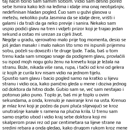
taj način borio sam samim sobom. Vidio sam desno pored
sebe Ismira kako leži na leđima i idalje ima onaj neobjašnjiv,
nedefinisan hladan pogled. Čuo sam u gužvi glasova u
metežu, nekoliko puta Jasmina da se idalje dere, vrišti i
galami i da traži da ga neko previje i sanira. Nekako sam
uspio podići glavu na tren i vidjeti prizor koji je trajao jedan
sekund a ostao mi urezan za cijeli život.
Negdje u gradu, vjerovatno malo prije tog momenta, desio se
još jedan masakr i malo nakon što smo mi ispunili prijemnu
sobu, počeli su dovoziti i te druge ljude. Tada, baš u tom
trenu kada sam smogao snage da podignem glavu, provlačili
su ispod mojh nogu golu ženu na krevetu koja je ležala na
stranu. Bože, nikada više rana, rupa, i tački od krvi od gelera
iz kojih je curila krv nisam vidio na jednom tijelu.
Spustio sam glavu i bacio pogled samo na kratko u lijevu
stranu i vidio oca, kako panično gleda u mene i doziva jednog
od doktora da hitno dođe. Gubio sam se, već sam nestajao i
potonuo jako puno. Toplo je, baš mi je toplo u ovim
sekundama, a onda, krenulo je naviranje krvi na usta. Krenuo
je mlaz krvi koji je počeo da puni pluća slijevajući se kroz
unutrašnje kanale s ramena na plućna krila. U trenu sam
samo osjetio ubod i vidio kraj sebe doktora koji mi
skalperom pravi rez od par centimetara sa lijeve strane na
sredini rebara a onda gledao, kako drugom rukom kroz mene