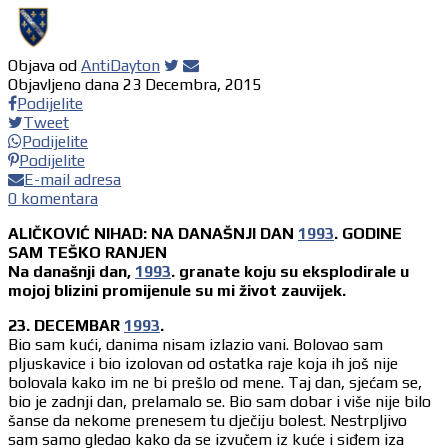
Objava od
AntiDayton
Objavljeno dana
23 Decembra, 2015
Podijelite
Tweet
Podijelite
Podijelite
E-mail adresa
0 komentara
ALIČKOVIĆ NIHAD: NA DANAŠNJI DAN
1993
. GODINE
SAM TEŠKO RANJEN
Na današnji dan,
1993
. granate koju su eksplodirale u
mojoj blizini promijenule su mi život zauvijek.
23. DECEMBAR
1993
.
Bio sam kući, danima nisam izlazio vani. Bolovao sam
pljuskavice i bio izolovan od ostatka raje koja ih još nije
bolovala kako im ne bi prešlo od mene. Taj dan, sjećam se,
bio je zadnji dan, prelamalo se. Bio sam dobar i više nije bilo
šanse da nekome prenesem tu dječiju bolest. Nestrpljivo
sam samo gledao kako da se izvučem iz kuće i siđem iza