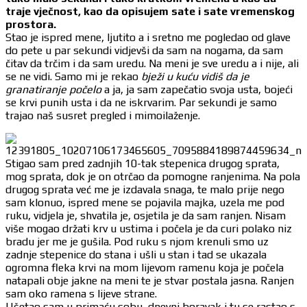
traje vječnost, kao da opisujem sate i sate vremenskog
prostora.
Stao je ispred mene, ljutito a i sretno me pogledao od glave
do pete u par sekundi vidjevši da sam na nogama, da sam
čitav da trčim i da sam uredu. Na meni je sve uredu a i nije, ali
se ne vidi. Samo mi je rekao
bježi u kuću vidiš da je
granatiranje počelo
a ja, ja sam zapečatio svoja usta, bojeći
se krvi punih usta i da ne iskrvarim. Par sekundi je samo
trajao naš susret pregled i mimoilaženje.
Stigao sam pred zadnjih 10-tak stepenica drugog sprata,
mog sprata, dok je on otrčao da pomogne ranjenima. Na pola
drugog sprata već me je izdavala snaga, te malo prije nego
sam klonuo, ispred mene se pojavila majka, uzela me pod
ruku, vidjela je, shvatila je, osjetila je da sam ranjen. Nisam
više mogao držati krv u ustima i počela je da curi polako niz
bradu jer me je gušila. Pod ruku s njom krenuli smo uz
zadnje stepenice do stana i ušli u stan i tad se ukazala
ogromna fleka krvi na mom lijevom ramenu koja je počela
natapali obje jakne na meni te je stvar postala jasna. Ranjen
sam oko ramena s lijeve strane.
Ušetao sam u primaću sobu, dnevni boravak i tu se rastao s