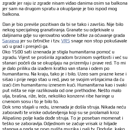
zgrade jer raju iz zgrade nisam viđao danima osim sa balkona
jer sam na drugom spratu a okupljanje je bio ispod mog
balkona.
Dan je bio previše pozitivan da bi se tako i završio. Nije bilo
nekog specijalnog granatiranja. Granate su odjekivale u
daljinama gdje su vjerovatno vođene bitke za očuvanje grada
Sarajeva
jer su četničke i tzv.
VRS
snage non stop pokušavale
ući u grad i presjeći ga.
Oko 15:00 sati iznenada je stigla humanitarna pomoć u
zgradu. Vijest se proširila zgradom brzinom svjetlosti i već su
stanari počeli da se okupljaju na prizemlju i prave red. To mi
je dalo priliku da izađem kratko van stana i odem po
humanitarnu. Na kraju, tako je i bilo. Uzeo sam prazne kese i
sišao i prije nego stao u red, javo se svojim vršnjacima da ću
izaći čim humanitarnu iznesem kući. Humanitarna kao i svaki
put ništa se nije razlikovala od one prethodne. Nešto malo
ulja, brašna, riže, leće, nekoliko konzervi ribe haringe u
crvenom sosu i to je bilo to.
Dok smo stajali u redu, iznenada je došla struja. Nikada neću
zaboraviti te vriske oduševljenja koji su se prolamali kroz
Alipašino polje kada dođe struja. To je poseban momenat i
teško se zaboravlja. Odjednom se začuje vrisak iz hiljade
stanova a onda se prvo pušta muzika i pali tv. Doduše, kako