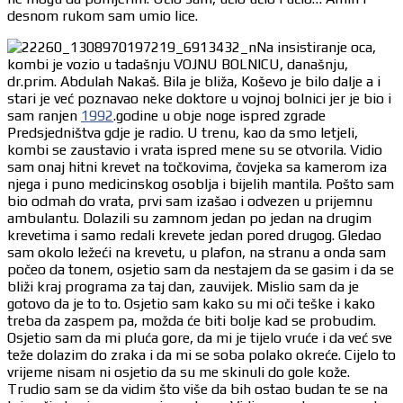
desnom rukom sam umio lice.
Na insistiranje oca,
kombi je vozio u tadašnju VOJNU BOLNICU, današnju,
dr.prim. Abdulah Nakaš. Bila je bliža, Koševo je bilo dalje a i
stari je već poznavao neke doktore u vojnoj bolnici jer je bio i
sam ranjen
1992
.godine u obje noge ispred zgrade
Predsjedništva gdje je radio. U trenu, kao da smo letjeli,
kombi se zaustavio i vrata ispred mene su se otvorila. Vidio
sam onaj hitni krevet na točkovima, čovjeka sa kamerom iza
njega i puno medicinskog osoblja i bijelih mantila. Pošto sam
bio odmah do vrata, prvi sam izašao i odvezen u prijemnu
ambulantu. Dolazili su zamnom jedan po jedan na drugim
krevetima i samo redali krevete jedan pored drugog. Gledao
sam okolo ležeći na krevetu, u plafon, na stranu a onda sam
počeo da tonem, osjetio sam da nestajem da se gasim i da se
bliži kraj programa za taj dan, zauvijek. Mislio sam da je
gotovo da je to to. Osjetio sam kako su mi oči teške i kako
treba da zaspem pa, možda će biti bolje kad se probudim.
Osjetio sam da mi pluća gore, da mi je tijelo vruće i da već sve
teže dolazim do zraka i da mi se soba polako okreće. Cijelo to
vrijeme nisam ni osjetio da su me skinuli do gole kože.
Trudio sam se da vidim što više da bih ostao budan te se na