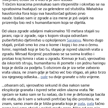
Trčećim koracima preskakao sam stepenište i okretao se na
spratovima hvatajući se za gelendere od stubišta. Mahalska
haustorska fora koju sva haustorčad gotovo prvo
nauče. Izašao sam iz zgrade a iza mene je još uvijek na
prizemlju bio red s humanitarnom koja se dijelila.
Od ulaza zgrade udaljeni maksimalno 10 metara stajali su
jarani, raja iz zgrade, raja s kojom skupa odrastam
pubertetsko djetinstvo u opkoljenom
Sarajevu
. Nismo dugo
stajali, pričali smo ko zna o kome i kojoj i ko zna o čemu.
Ismir, najmlađi koji je bio tu, stajao je ispred ulaznih vrata u
zgradu. Mirsad Korjenić pozdravio se sa svima kratko i
prošao kraj Ismira i ušao u zgradu. Krenuo je kući, vjerovatno
da iskoristi struju, humanitarnu ili pomete i on jednu haringu
koja je došla za podjelu. S obzirom da je iza sebe zatvorio
vrata ulaza, ne znam gdje je tačno već bio stigao, ali jako brzo
iza njegovog odlaska…
pale
su dvije granate u isto vrijeme.
…otvaram oči, vjerovatno sekund ili dva nakon same
eksplozije granata i ispred sebe vidim ulazna vrata. Ne
sjećam se kako sam se tu našao, da li me je detonacija bacila
do vrata, da li sam u sekundi pretrčao taj dio prostora, ne
znam, samo znam da je bliža granata koja je
pala
,
pala
tačno