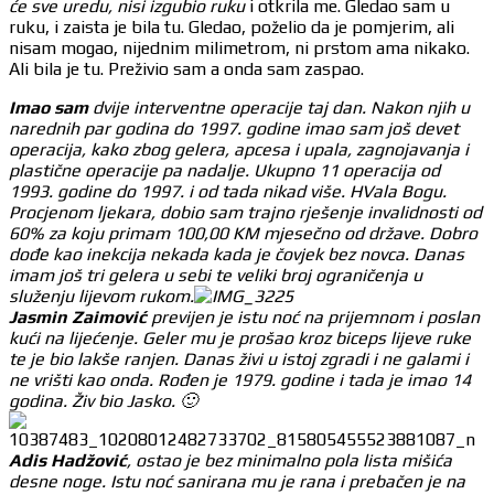
će sve uredu, nisi izgubio ruku
i otkrila me. Gledao sam u
ruku, i zaista je bila tu. Gledao, poželio da je pomjerim, ali
nisam mogao, nijednim milimetrom, ni prstom ama nikako.
Ali bila je tu. Preživio sam a onda sam zaspao.
Imao sam
dvije interventne operacije taj dan. Nakon njih u
narednih par godina do 1997. godine imao sam još devet
operacija, kako zbog gelera, apcesa i upala, zagnojavanja i
plastične operacije pa nadalje. Ukupno 11 operacija od
1993. godine do 1997. i od tada nikad više. HVala Bogu.
Procjenom ljekara, dobio sam trajno rješenje invalidnosti od
60% za koju primam 100,00 KM mjesečno od države. Dobro
dođe kao inekcija nekada kada je čovjek bez novca. Danas
imam još tri gelera u sebi te veliki broj ograničenja u
služenju lijevom rukom.
Jasmin Zaimović
previjen je istu noć na prijemnom i poslan
kući na lijećenje. Geler mu je prošao kroz biceps lijeve ruke
te je bio lakše ranjen. Danas živi u istoj zgradi i ne galami i
ne vrišti kao onda. Rođen je 1979. godine i tada je imao 14
godina. Živ bio Jasko. 🙂
Adis Hadžović
, ostao je bez minimalno pola lista mišića
desne noge. Istu noć sanirana mu je rana i prebačen je na