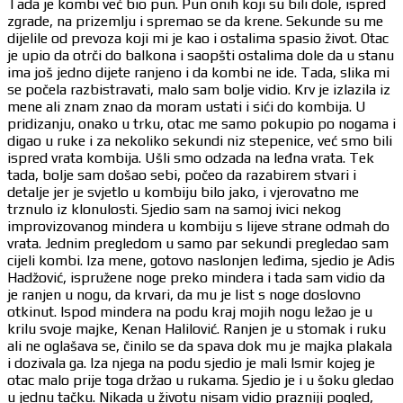
Tada je kombi već bio pun. Pun onih koji su bili dole, ispred
zgrade, na prizemlju i spremao se da krene. Sekunde su me
dijelile od prevoza koji mi je kao i ostalima spasio život. Otac
je upio da otrči do balkona i saopšti ostalima dole da u stanu
ima još jedno dijete ranjeno i da kombi ne ide. Tada, slika mi
se počela razbistravati, malo sam bolje vidio. Krv je izlazila iz
mene ali znam znao da moram ustati i sići do kombija. U
pridizanju, onako u trku, otac me samo pokupio po nogama i
digao u ruke i za nekoliko sekundi niz stepenice, već smo bili
ispred vrata kombija. Ušli smo odzada na leđna vrata. Tek
tada, bolje sam došao sebi, počeo da razabirem stvari i
detalje jer je svjetlo u kombiju bilo jako, i vjerovatno me
trznulo iz klonulosti. Sjedio sam na samoj ivici nekog
improvizovanog mindera u kombiju s lijeve strane odmah do
vrata. Jednim pregledom u samo par sekundi pregledao sam
cijeli kombi. Iza mene, gotovo naslonjen leđima, sjedio je Adis
Hadžović, ispružene noge preko mindera i tada sam vidio da
je ranjen u nogu, da krvari, da mu je list s noge doslovno
otkinut. Ispod mindera na podu kraj mojih nogu ležao je u
krilu svoje majke, Kenan Halilović. Ranjen je u stomak i ruku
ali ne oglašava se, činilo se da spava dok mu je majka plakala
i dozivala ga. Iza njega na podu sjedio je mali Ismir kojeg je
otac malo prije toga držao u rukama. Sjedio je i u šoku gledao
u jednu tačku. Nikada u životu nisam vidio prazniji pogled,