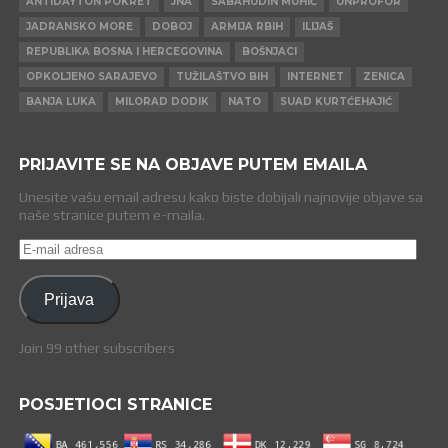
ANTIDAYTON POKRET
JNA
SABAHUDIN MUHIĆ
UNPROFOR
JADRANSKO MORE
DOBOJ
ARMIJA RBIH
ILIJAŠ
REPUBLIKA BOSNA I HERCEGOVINA
BOŠNJACI
OPKOLJENO SARAJEVO
TUŽILAŠTVO BIH
INTERNET
ZENICA
BANJA LUKA
MILORAD DODIK
NATO
SUAD KURTĆEHAJIĆ
PRIJAVITE SE NA OBJAVE PUTEM EMAILA
Unesite vašu email adresu kako biste dobijali najnovije objave sa
naše stranice putem e-maila.
E-
mail
adresa
Prijava
Join 99 other subscribers
POSJETIOCI STRANICE