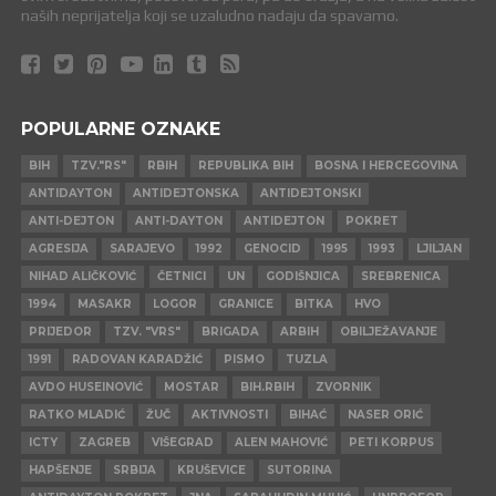
naših neprijatelja koji se uzaludno nadaju da spavamo.
POPULARNE OZNAKE
BIH
TZV."RS"
RBIH
REPUBLIKA BIH
BOSNA I HERCEGOVINA
ANTIDAYTON
ANTIDEJTONSKA
ANTIDEJTONSKI
ANTI-DEJTON
ANTI-DAYTON
ANTIDEJTON
POKRET
AGRESIJA
SARAJEVO
1992
GENOCID
1995
1993
LJILJAN
NIHAD ALIČKOVIĆ
ČETNICI
UN
GODIŠNJICA
SREBRENICA
1994
MASAKR
LOGOR
GRANICE
BITKA
HVO
PRIJEDOR
TZV. "VRS"
BRIGADA
ARBIH
OBILJEŽAVANJE
1991
RADOVAN KARADŽIĆ
PISMO
TUZLA
AVDO HUSEINOVIĆ
MOSTAR
BIH.RBIH
ZVORNIK
RATKO MLADIĆ
ŽUČ
AKTIVNOSTI
BIHAĆ
NASER ORIĆ
ICTY
ZAGREB
VIŠEGRAD
ALEN MAHOVIĆ
PETI KORPUS
HAPŠENJE
SRBIJA
KRUŠEVICE
SUTORINA