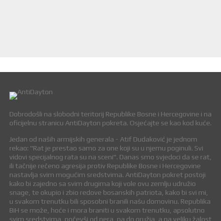
Dobrodošli na slobodni teritorij Republike Bosne i Hercegovine i na
oficijelnu stranicu AntiDayton pokreta. Osjećajte se kao kod kuće.
Jedan od naših armijskih generala - Atif Dudaković je jednom
rekao: "Rat je prestao samo za one koji su u njemu poginuli. Svi
vidovi specijalnog rata su na sceni". Danas smo svjedoci da se rat,
ili tačnije rečeno agresija protiv Republike Bosne i Hercegovine
nastavlja svim mogućim sredstvima. AntiDayton pokret postoji
kako bi zajedno sa svim drugima koji vole ovu zemlju udružio
snage, te okupio i zbio redove bosanskih patriota, kako bi svi mi,
u svakom trenutku bili sposobni branili našu domovinu. Republika
BiH se može, hoće i mora braniti u svakom trenutku, apsolutno
svim sredstvima, počevši od pera, pa do oružja, a na veliku žalost