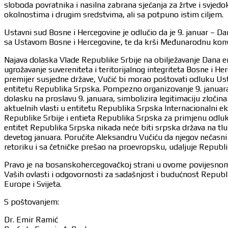
sloboda povratnika i nasilna zabrana sjećanja za žrtve i svjed
okolnostima i drugim sredstvima, ali sa potpuno istim ciljem.
Ustavni sud Bosne i Hercegovine je odlučio da je 9. januar – 
sa Ustavom Bosne i Hercegovine, te da krši Međunarodnu konven
Najava dolaska Vlade Republike Srbije na obilježavanje Dana e
ugrožavanje suvereniteta i teritorijalnog integriteta Bosne i 
premijer susjedne države, Vučić bi morao poštovati odluku Ust
entitetu Republika Srpska. Pompezno organizovanje 9. januara i 
dolasku na proslavu 9. januara, simbolizira legitimaciju zloči
aktuelnih vlasti u entitetu Republika Srpska Internacionalni 
Republike Srbije i entieta Republika Srpska za primjenu odlu
entitet Republika Srpska nikada neće biti srpska država na tl
devetog januara. Poručite Aleksandru Vučiću da njegov nečasni 
retoriku i sa četničke prešao na proevropsku, udaljuje Republiku
Pravo je na bosanskohercegovačkoj strani u ovome povijesnom 
Vaših ovlasti i odgovornosti za sadašnjost i budućnost Republik
Europe i Svijeta.
S poštovanjem:
Dr. Emir Ramić