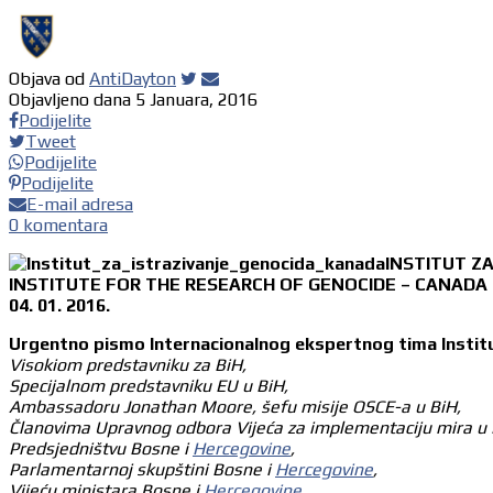
Objava od
AntiDayton
Objavljeno dana
5 Januara, 2016
Podijelite
Tweet
Podijelite
Podijelite
E-mail adresa
0 komentara
INSTITUT Z
INSTITUTE FOR THE RESEARCH OF GENOCIDE – CANADA
04. 01. 2016.
Urgentno pismo Internacionalnog ekspertnog tima Institu
Visokiom predstavniku za BiH,
Specijalnom predstavniku EU u BiH,
Ambassadoru Jonathan Moore, šefu misije OSCE-a u BiH,
Članovima Upravnog odbora Vijeća za implementaciju mira u 
Predsjedništvu Bosne i
Hercegovine
,
Parlamentarnoj skupštini Bosne i
Hercegovine
,
Vijeću ministara Bosne i
Hercegovine
,