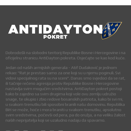
Dobrodošli na slobodni teritorij Republike Bosne i Hercegovine i na
oficijelnu stranicu AntiDayton pokreta. Osjećajte se kao kod kuće.
Jedan od naših armijskih generala - Atif Dudaković je jednom
rekao: "Rat je prestao samo za one koji su u njemu poginuli. Svi
vidovi specijalnog rata su na sceni". Danas smo svjedoci da se rat,
ili tačnije rečeno agresija protiv Republike Bosne i Hercegovine
nastavlja svim mogućim sredstvima. AntiDayton pokret postoji
kako bi zajedno sa svim drugima koji vole ovu zemlju udružio
snage, te okupio i zbio redove bosanskih patriota, kako bi svi mi,
u svakom trenutku bili sposobni branili našu domovinu. Republika
BiH se može, hoće i mora braniti u svakom trenutku, apsolutno
svim sredstvima, počevši od pera, pa do oružja, a na veliku žalost
naših neprijatelja koji se uzaludno nadaju da spavamo.