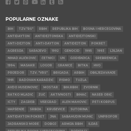
POPULARNE OZNAKE
BIH
TZV."RS"
RBIH
REPUBLIKA BIH
BOSNA I HERCEGOVINA
ANTIDAYTON
ANTIDEJTONSKA
ANTIDEJTONSKI
ANTI-DEJTON
ANTI-DAYTON
ANTIDEJTON
POKRET
AGRESIJA
SARAJEVO
1992
GENOCID
1995
1993
LJILJAN
NIHAD ALIČKOVIĆ
ČETNICI
UN
GODIŠNJICA
SREBRENICA
1994
MASAKR
LOGOR
GRANICE
BITKA
HVO
PRIJEDOR
TZV. "VRS"
BRIGADA
ARBIH
OBILJEŽAVANJE
1991
RADOVAN KARADŽIĆ
PISMO
TUZLA
AVDO HUSEINOVIĆ
MOSTAR
BIH.RBIH
ZVORNIK
RATKO MLADIĆ
ŽUČ
AKTIVNOSTI
BIHAĆ
NASER ORIĆ
ICTY
ZAGREB
VIŠEGRAD
ALEN MAHOVIĆ
PETI KORPUS
HAPŠENJE
SRBIJA
KRUŠEVICE
SUTORINA
ANTIDAYTON POKRET
JNA
SABAHUDIN MUHIĆ
UNPROFOR
JADRANSKO MORE
DOBOJ
ARMIJA RBIH
ILIJAŠ