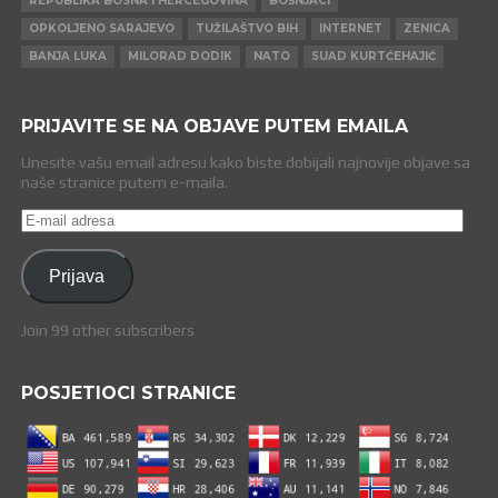
REPUBLIKA BOSNA I HERCEGOVINA
BOŠNJACI
OPKOLJENO SARAJEVO
TUŽILAŠTVO BIH
INTERNET
ZENICA
BANJA LUKA
MILORAD DODIK
NATO
SUAD KURTĆEHAJIĆ
PRIJAVITE SE NA OBJAVE PUTEM EMAILA
Unesite vašu email adresu kako biste dobijali najnovije objave sa
naše stranice putem e-maila.
E-
mail
adresa
Prijava
Join 99 other subscribers
POSJETIOCI STRANICE