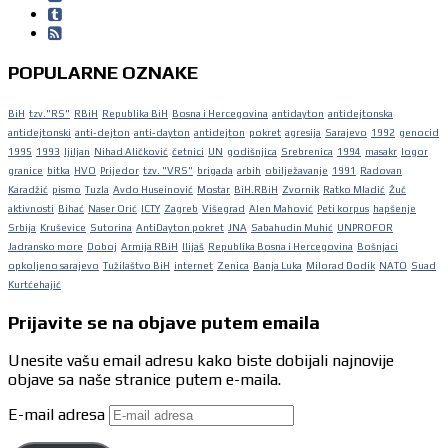
POPULARNE OZNAKE
BiH
tzv."RS"
RBiH
Republika BiH
Bosna i Hercegovina
antidayton
antidejtonska
antidejtonski
anti-dejton
anti-dayton
antidejton
pokret
agresija
Sarajevo
1992
genocid
1995
1993
ljiljan
Nihad Aličković
četnici
UN
godišnjica
Srebrenica
1994
masakr
logor
granice
bitka
HVO
Prijedor
tzv. "VRS"
brigada
arbih
obilježavanje
1991
Radovan
Karadžić
pismo
Tuzla
Avdo Huseinović
Mostar
BiH.RBiH
Zvornik
Ratko Mladić
Žuč
aktivnosti
Bihać
Naser Orić
ICTY
Zagreb
Višegrad
Alen Mahović
Peti korpus
hapšenje
Srbija
Kruševice
Sutorina
AntiDayton pokret
JNA
Sabahudin Muhić
UNPROFOR
Jadransko more
Doboj
Armija RBiH
Ilijaš
Republika Bosna i Hercegovina
Bošnjaci
opkoljeno sarajevo
Tužilaštvo BiH
internet
Zenica
Banja Luka
Milorad Dodik
NATO
Suad
Kurtćehajić
Prijavite se na objave putem emaila
Unesite vašu email adresu kako biste dobijali najnovije
objave sa naše stranice putem e-maila.
E-mail adresa