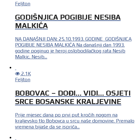
Feljton
GODIŠNJICA POGIBIJE NESIBA
MALKIĆA
NA DANAŠNJI DAN: 25.10.1993. GODINE GODIŠNJICA
POGIBIJE NESIBA MALKIĆA Na današnji dan 1993.
godine poginuo je heroj oslobodilačkog rata Nesib
Malkic. Nesib...
2.1K
Feljton
BOBOVAC – DOĐI… VIDI… OSJETI
SRCE BOSANSKE KRALJEVINE
Prije mjesec dana po prvi put kročih nogom na
kraljevsko tlo Bobovca u srcu naše domovine. Premalo
vremena bijaše da se ispriča...