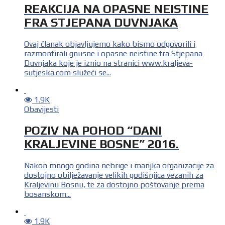
REAKCIJA NA OPASNE NEISTINE
FRA STJEPANA DUVNJAKA
Ovaj članak objavljujemo kako bismo odgovorili i
razmontirali gnusne i opasne neistine fra Stjepana
Duvnjaka koje je iznio na stranici www.kraljeva-
sutjeska.com služeći se...
1.9K
Obavijesti
POZIV NA POHOD “DANI
KRALJEVINE BOSNE” 2016.
Nakon mnogo godina nebrige i manjka organizacije za
dostojno obilježavanje velikih godišnjica vezanih za
Kraljevinu Bosnu, te za dostojno poštovanje prema
bosanskom...
1.9K