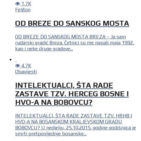
1.7K
Feljton
OD BREZE DO SANSKOG MOSTA
OD BREZE DO SANSKOG MOSTA BREZA – Ja sam
rudarski gradić Breza. Četnici su me napali maja 1992.
kao i neke druge gradove...
4.7K
Obavijesti
INTELEKTUALCI, ŠTA RADE
ZASTAVE TZV. HERCEG BOSNE I
HVO-A NA BOBOVCU?
INTELEKTUALCI, ŠTA RADE ZASTAVE TZV. HRHB I
HVO-A NA BOSANSKOM KRALJEVSKOM GRADU
BOBOVCU? U nedjelju, 25.10.2015. godine godišnjica je
smrti pretposljednje bosanske...