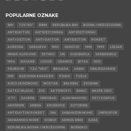
POPULARNE OZNAKE
BIH
TZV."RS"
RBIH
REPUBLIKA BIH
BOSNA I HERCEGOVINA
ANTIDAYTON
ANTIDEJTONSKA
ANTIDEJTONSKI
ANTI-DEJTON
ANTI-DAYTON
ANTIDEJTON
POKRET
AGRESIJA
SARAJEVO
1992
GENOCID
1995
1993
LJILJAN
NIHAD ALIČKOVIĆ
ČETNICI
UN
GODIŠNJICA
SREBRENICA
1994
MASAKR
LOGOR
GRANICE
BITKA
HVO
PRIJEDOR
TZV. "VRS"
BRIGADA
ARBIH
OBILJEŽAVANJE
1991
RADOVAN KARADŽIĆ
PISMO
TUZLA
AVDO HUSEINOVIĆ
MOSTAR
BIH.RBIH
ZVORNIK
RATKO MLADIĆ
ŽUČ
AKTIVNOSTI
BIHAĆ
NASER ORIĆ
ICTY
ZAGREB
VIŠEGRAD
ALEN MAHOVIĆ
PETI KORPUS
HAPŠENJE
SRBIJA
KRUŠEVICE
SUTORINA
ANTIDAYTON POKRET
JNA
SABAHUDIN MUHIĆ
UNPROFOR
JADRANSKO MORE
DOBOJ
ARMIJA RBIH
ILIJAŠ
REPUBLIKA BOSNA I HERCEGOVINA
BOŠNJACI