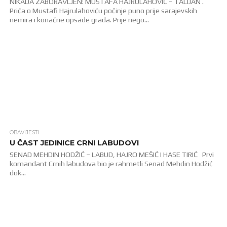
NIKADA ZABORAVLJEN: MUSTAFA HAJRULAHOVIĆ – TALIJAN .
Priča o Mustafi Hajrulahoviću počinje puno prije sarajevskih
nemira i konačne opsade grada. Prije nego...
OBAVIJESTI
6.3K
U ČAST JEDINICE CRNI LABUDOVI
SENAD MEHDIN HODŽIĆ – LABUD, HAJRO MEŠIĆ I HASE TIRIĆ Prvi
komandant Crnih labudova bio je rahmetli Senad Mehdin Hodžić
dok...