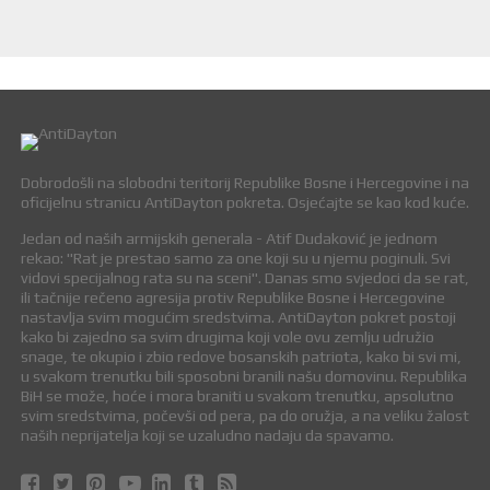
Dobrodošli na slobodni teritorij Republike Bosne i Hercegovine i na
oficijelnu stranicu AntiDayton pokreta. Osjećajte se kao kod kuće.
Jedan od naših armijskih generala - Atif Dudaković je jednom
rekao: "Rat je prestao samo za one koji su u njemu poginuli. Svi
vidovi specijalnog rata su na sceni". Danas smo svjedoci da se rat,
ili tačnije rečeno agresija protiv Republike Bosne i Hercegovine
nastavlja svim mogućim sredstvima. AntiDayton pokret postoji
kako bi zajedno sa svim drugima koji vole ovu zemlju udružio
snage, te okupio i zbio redove bosanskih patriota, kako bi svi mi,
u svakom trenutku bili sposobni branili našu domovinu. Republika
BiH se može, hoće i mora braniti u svakom trenutku, apsolutno
svim sredstvima, počevši od pera, pa do oružja, a na veliku žalost
naših neprijatelja koji se uzaludno nadaju da spavamo.