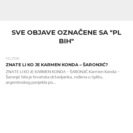
SVE OBJAVE OZNAČENE SA "PL
BIH"
FELJTON
152
ZNATE LI KO JE KARMEN KONDA – ŠARONJIĆ?
ZNATE LI KO JE KARMEN KONDA – ŠARONJIĆ Karmen Konda –
Šaronjić bila je hrvatska državljanka, rođena u Splitu,
argentinskog porijekla po...