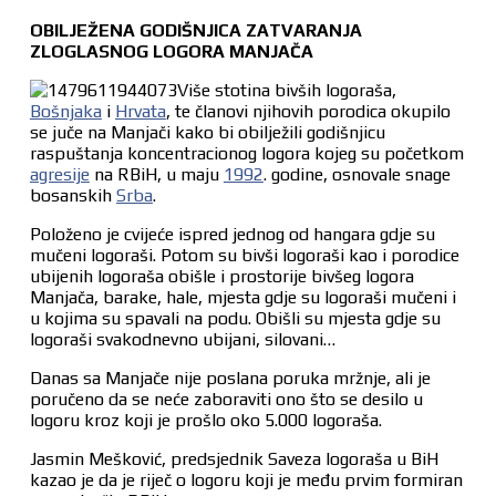
OBILJEŽENA GODIŠNJICA ZATVARANJA
ZLOGLASNOG LOGORA MANJAČA
Više stotina bivših logoraša,
Bošnjaka
i
Hrvata
, te članovi njihovih porodica okupilo
se juče na Manjači kako bi obilježili godišnjicu
raspuštanja koncentracionog logora kojeg su početkom
agresije
na RBiH, u maju
1992
. godine, osnovale snage
bosanskih
Srba
.
Položeno je cvijeće ispred jednog od hangara gdje su
mučeni logoraši. Potom su bivši logoraši kao i porodice
ubijenih logoraša obišle i prostorije bivšeg logora
Manjača, barake, hale, mjesta gdje su logoraši mučeni i
u kojima su spavali na podu. Obišli su mjesta gdje su
logoraši svakodnevno ubijani, silovani…
Danas sa Manjače nije poslana poruka mržnje, ali je
poručeno da se neće zaboraviti ono što se desilo u
logoru kroz koji je prošlo oko 5.000 logoraša.
Jasmin Mešković, predsjednik Saveza logoraša u BiH
kazao je da je riječ o logoru koji je među prvim formiran