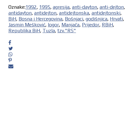
Oznake:
1992
,
1995
,
agresija
,
anti-dayton
,
anti-dejton
,
antidayton
,
antidejton
,
antidejtonska
,
antidejtonski
,
BiH
,
Bosna i Hercegovina
,
Bošnjaci
,
godišnjica
,
Hrvati
,
Jasmin Mešković
,
logor
,
Manjača
,
Prijedor
,
RBiH
,
Republika BiH
,
Tuzla
,
tzv."RS"