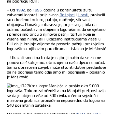
na području RBiH.
– Od
1992
. do
1995
. godine u kontinuitetu su tu
zatvarani logoraši prije svega
Bošnjaci
i
Hrvati
, prolazili
su određenu torturu, patnju, mučenje, silovanje,
ubijanje… Današnja obaveza je, prije svega, bila da
odamo počast svim ubijenim logorašima, da se sjetimo
i prenosimo priču o njihovoj patnji, torturi koja je
vršena nad njima, ali i ukažemo institucijama vlasti u
BiH da je krajnje vrijeme da posvete pažnju preživjelim
logorašima, njihovim porodicama – istakao je Mešković.
– Ukazali smo i na to da je najbolji način da se zlo ne
ponovi da školujemo, obrazujemo našu djecu i unučad.
Samo obrazovan čovjek može stvoriti dobre preduslove
da ne pogriješi tamo gdje smo mi pogriješili – pojasnio
je Mešković.
Kroz logor Manjača je prošlo oko 5.000
logoraša. Tokom zatočeništva na Manjači pretpostavlja
se da je ubijeno više od 500 civila, o čemu svjedoči i
masovna grobnica pronađena neposredno do logora sa
540 posmtrnih ostataka.