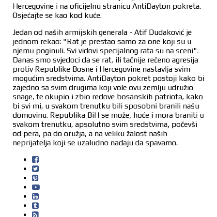
Hercegovine i na oficijelnu stranicu AntiDayton pokreta.
Osjećajte se kao kod kuće.
Jedan od naših armijskih generala - Atif Dudaković je
jednom rekao: "Rat je prestao samo za one koji su u
njemu poginuli. Svi vidovi specijalnog rata su na sceni".
Danas smo svjedoci da se rat, ili tačnije rečeno agresija
protiv Republike Bosne i Hercegovine nastavlja svim
mogućim sredstvima. AntiDayton pokret postoji kako bi
zajedno sa svim drugima koji vole ovu zemlju udružio
snage, te okupio i zbio redove bosanskih patriota, kako
bi svi mi, u svakom trenutku bili sposobni branili našu
domovinu. Republika BiH se može, hoće i mora braniti u
svakom trenutku, apsolutno svim sredstvima, počevši
od pera, pa do oružja, a na veliku žalost naših
neprijatelja koji se uzaludno nadaju da spavamo.