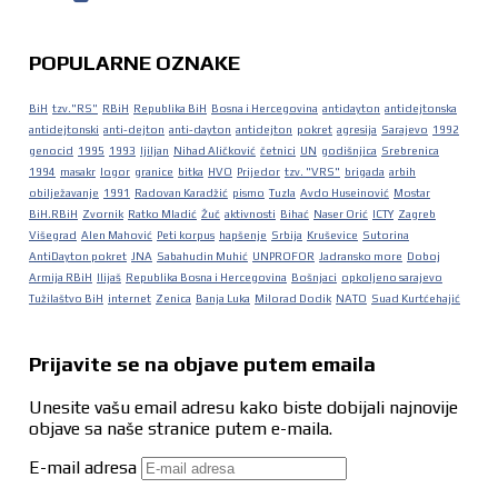
POPULARNE OZNAKE
BiH
tzv."RS"
RBiH
Republika BiH
Bosna i Hercegovina
antidayton
antidejtonska
antidejtonski
anti-dejton
anti-dayton
antidejton
pokret
agresija
Sarajevo
1992
genocid
1995
1993
ljiljan
Nihad Aličković
četnici
UN
godišnjica
Srebrenica
1994
masakr
logor
granice
bitka
HVO
Prijedor
tzv. "VRS"
brigada
arbih
obilježavanje
1991
Radovan Karadžić
pismo
Tuzla
Avdo Huseinović
Mostar
BiH.RBiH
Zvornik
Ratko Mladić
Žuč
aktivnosti
Bihać
Naser Orić
ICTY
Zagreb
Višegrad
Alen Mahović
Peti korpus
hapšenje
Srbija
Kruševice
Sutorina
AntiDayton pokret
JNA
Sabahudin Muhić
UNPROFOR
Jadransko more
Doboj
Armija RBiH
Ilijaš
Republika Bosna i Hercegovina
Bošnjaci
opkoljeno sarajevo
Tužilaštvo BiH
internet
Zenica
Banja Luka
Milorad Dodik
NATO
Suad Kurtćehajić
Prijavite se na objave putem emaila
Unesite vašu email adresu kako biste dobijali najnovije
objave sa naše stranice putem e-maila.
E-mail adresa