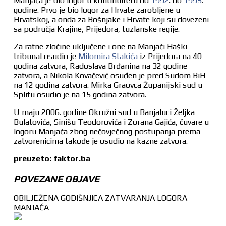
Manjača je bio logor u kontinuitetu od
1992
. do
1995
.
godine. Prvo je bio logor za Hrvate zarobljene u
Hrvatskoj, a onda za Bošnjake i Hrvate koji su dovezeni
sa područja Krajine, Prijedora, tuzlanske regije.
Za ratne zločine uključene i one na Manjači Haški
tribunal osudio je
Milomira Stakića
iz Prijedora na 40
godina zatvora, Radoslava Brđanina na 32 godine
zatvora, a Nikola Kovačević osuđen je pred Sudom BiH
na 12 godina zatvora. Mirka Graovca Županijski sud u
Splitu osudio je na 15 godina zatvora.
U maju 2006. godine Okružni sud u Banjaluci Željka
Bulatovića, Sinišu Teodorovića i Zorana Gajića, čuvare u
logoru Manjača zbog nečovječnog postupanja prema
zatvorenicima takođe je osudio na kazne zatvora.
preuzeto: faktor.ba
POVEZANE OBJAVE
OBILJEŽENA GODIŠNJICA ZATVARANJA LOGORA
MANJAČA