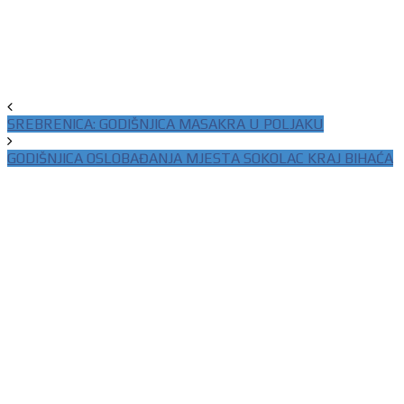
SREBRENICA: GODIŠNJICA MASAKRA U POLJAKU
GODIŠNJICA OSLOBAĐANJA MJESTA SOKOLAC KRAJ BIHAĆA