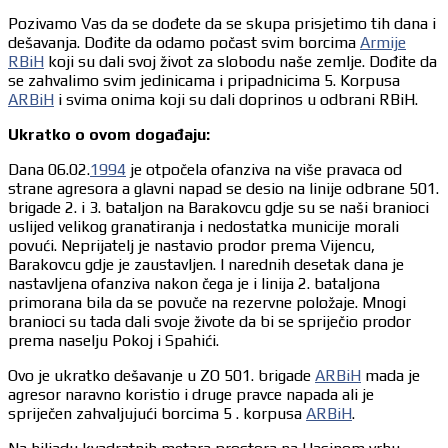
Pozivamo Vas da se dođete da se skupa prisjetimo tih dana i
dešavanja. Dođite da odamo počast svim borcima
Armije
RBiH
koji su dali svoj život za slobodu naše zemlje. Dođite da
se zahvalimo svim jedinicama i pripadnicima 5. Korpusa
ARBiH
i svima onima koji su dali doprinos u odbrani RBiH.
Ukratko o ovom događaju:
Dana 06.02.
1994
je otpočela ofanziva na više pravaca od
strane agresora a glavni napad se desio na linije odbrane 501.
brigade 2. i 3. bataljon na Barakovcu gdje su se naši branioci
uslijed velikog granatiranja i nedostatka municije morali
povući. Neprijatelj je nastavio prodor prema Vijencu,
Barakovcu gdje je zaustavljen. I narednih desetak dana je
nastavljena ofanziva nakon čega je i linija 2. bataljona
primorana bila da se povuče na rezervne položaje. Mnogi
branioci su tada dali svoje živote da bi se spriječio prodor
prema naselju Pokoj i Spahići.
Ovo je ukratko dešavanje u ZO 501. brigade
ARBiH
mada je
agresor naravno koristio i druge pravce napada ali je
spriječen zahvaljujući borcima 5 . korpusa
ARBiH
.