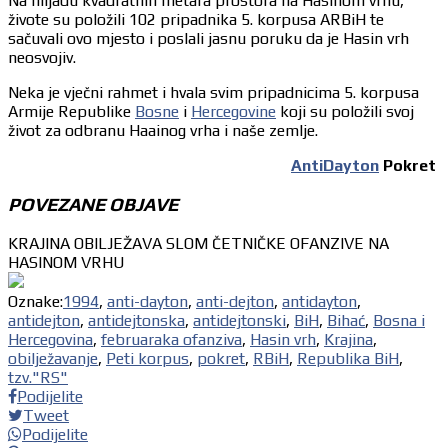
Na hiljadu kvadratnih metara prostora na Hasinom vrhu,
živote su položili 102 pripadnika 5. korpusa ARBiH te
sačuvali ovo mjesto i poslali jasnu poruku da je Hasin vrh
neosvojiv.
Neka je vječni rahmet i hvala svim pripadnicima 5. korpusa
Armije Republike
Bosne
i
Hercegovine
koji su položili svoj
život za odbranu Haainog vrha i naše zemlje.
AntiDayton
Pokret
POVEZANE OBJAVE
KRAJINA OBILJEŽAVA SLOM ČETNIČKE OFANZIVE NA
HASINOM VRHU
Oznake:
1994
,
anti-dayton
,
anti-dejton
,
antidayton
,
antidejton
,
antidejtonska
,
antidejtonski
,
BiH
,
Bihać
,
Bosna i
Hercegovina
,
februaraka ofanziva
,
Hasin vrh
,
Krajina
,
obilježavanje
,
Peti korpus
,
pokret
,
RBiH
,
Republika BiH
,
tzv."RS"
Podijelite
Tweet
Podijelite