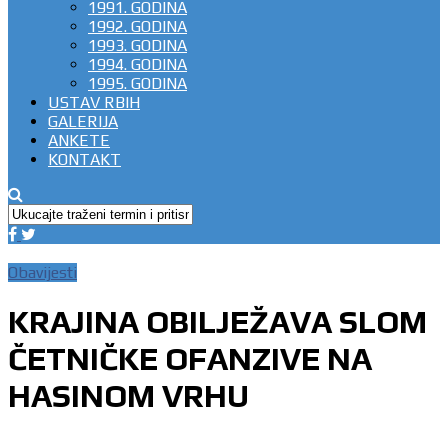
1991. GODINA
1992. GODINA
1993. GODINA
1994. GODINA
1995. GODINA
USTAV RBIH
GALERIJA
ANKETE
KONTAKT
Obavijesti
KRAJINA OBILJEŽAVA SLOM
ČETNIČKE OFANZIVE NA
HASINOM VRHU