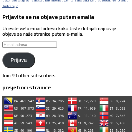
opkoljeno sarajevo
Tužilaštvo BiH
internet
Zenica
Banja Luka
Milorad Dodik
NATO
Suad
Kurtćehajić
Prijavite se na objave putem emaila
Unesite vašu email adresu kako biste dobijali najnovije
objave sa naše stranice putem e-maila.
E-
mail
adresa
Prijava
Join 99 other subscribers
posjetioci stranice