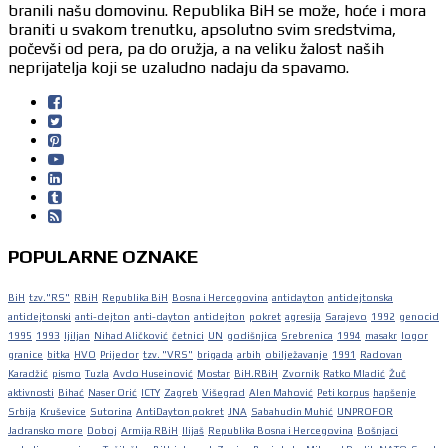
branili našu domovinu. Republika BiH se može, hoće i mora
braniti u svakom trenutku, apsolutno svim sredstvima,
počevši od pera, pa do oružja, a na veliku žalost naših
neprijatelja koji se uzaludno nadaju da spavamo.
POPULARNE OZNAKE
BiH
tzv."RS"
RBiH
Republika BiH
Bosna i Hercegovina
antidayton
antidejtonska
antidejtonski
anti-dejton
anti-dayton
antidejton
pokret
agresija
Sarajevo
1992
genocid
1995
1993
ljiljan
Nihad Aličković
četnici
UN
godišnjica
Srebrenica
1994
masakr
logor
granice
bitka
HVO
Prijedor
tzv. "VRS"
brigada
arbih
obilježavanje
1991
Radovan
Karadžić
pismo
Tuzla
Avdo Huseinović
Mostar
BiH.RBiH
Zvornik
Ratko Mladić
Žuč
aktivnosti
Bihać
Naser Orić
ICTY
Zagreb
Višegrad
Alen Mahović
Peti korpus
hapšenje
Srbija
Kruševice
Sutorina
AntiDayton pokret
JNA
Sabahudin Muhić
UNPROFOR
Jadransko more
Doboj
Armija RBiH
Ilijaš
Republika Bosna i Hercegovina
Bošnjaci