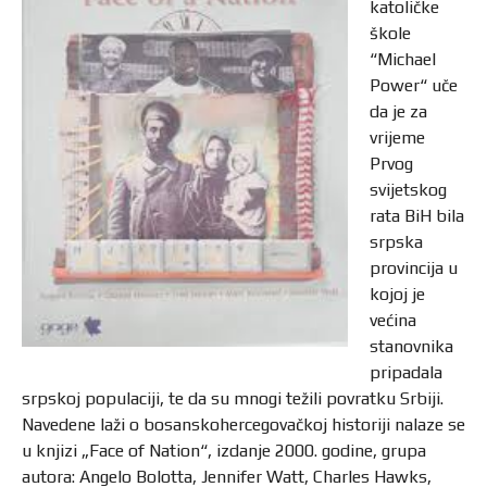
katoličke
škole
“Michael
Power“ uče
da je za
vrijeme
Prvog
svijetskog
rata BiH bila
srpska
provincija u
kojoj je
većina
stanovnika
pripadala
srpskoj populaciji, te da su mnogi težili povratku Srbiji.
Navedene laži o bosanskohercegovačkoj historiji nalaze se
u knjizi „Face of Nation“, izdanje 2000. godine, grupa
autora: Angelo Bolotta, Jennifer Watt, Charles Hawks,