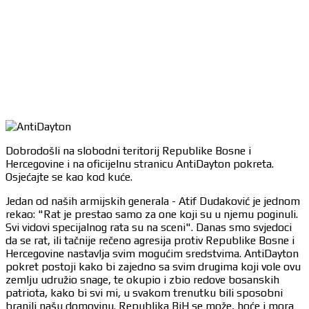
Dobrodošli na slobodni teritorij Republike Bosne i
Hercegovine i na oficijelnu stranicu AntiDayton pokreta.
Osjećajte se kao kod kuće.
Jedan od naših armijskih generala - Atif Dudaković je jednom
rekao: "Rat je prestao samo za one koji su u njemu poginuli.
Svi vidovi specijalnog rata su na sceni". Danas smo svjedoci
da se rat, ili tačnije rečeno agresija protiv Republike Bosne i
Hercegovine nastavlja svim mogućim sredstvima. AntiDayton
pokret postoji kako bi zajedno sa svim drugima koji vole ovu
zemlju udružio snage, te okupio i zbio redove bosanskih
patriota, kako bi svi mi, u svakom trenutku bili sposobni
branili našu domovinu. Republika BiH se može, hoće i mora