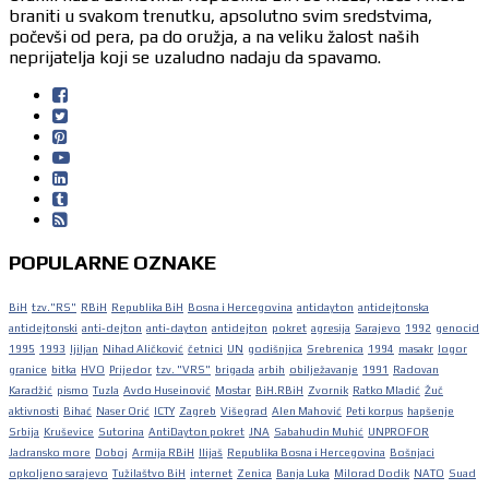
braniti u svakom trenutku, apsolutno svim sredstvima,
počevši od pera, pa do oružja, a na veliku žalost naših
neprijatelja koji se uzaludno nadaju da spavamo.
POPULARNE OZNAKE
BiH
tzv."RS"
RBiH
Republika BiH
Bosna i Hercegovina
antidayton
antidejtonska
antidejtonski
anti-dejton
anti-dayton
antidejton
pokret
agresija
Sarajevo
1992
genocid
1995
1993
ljiljan
Nihad Aličković
četnici
UN
godišnjica
Srebrenica
1994
masakr
logor
granice
bitka
HVO
Prijedor
tzv. "VRS"
brigada
arbih
obilježavanje
1991
Radovan
Karadžić
pismo
Tuzla
Avdo Huseinović
Mostar
BiH.RBiH
Zvornik
Ratko Mladić
Žuč
aktivnosti
Bihać
Naser Orić
ICTY
Zagreb
Višegrad
Alen Mahović
Peti korpus
hapšenje
Srbija
Kruševice
Sutorina
AntiDayton pokret
JNA
Sabahudin Muhić
UNPROFOR
Jadransko more
Doboj
Armija RBiH
Ilijaš
Republika Bosna i Hercegovina
Bošnjaci
opkoljeno sarajevo
Tužilaštvo BiH
internet
Zenica
Banja Luka
Milorad Dodik
NATO
Suad