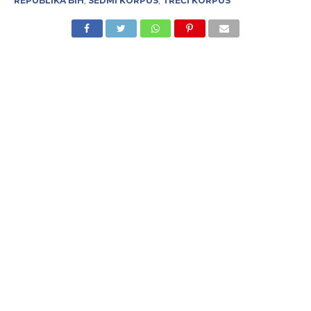
REPUBLIKA BIH
,
SEDMI KORPUS
,
TREĆI KORPUS