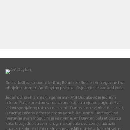
Dobrodošli na slobodni teritorij Republike Bosne i Hercegovine i na
oficijelnu stranicu AntiDayton pokreta. Osjećajte se kao kod kuće.
Jedan od naših armijskih generala - Atif Dudaković je jednom
rekao: "Rat je prestao samo za one koji su u njemu poginuli. Svi
vidovi specijalnog rata su na sceni". Danas smo svjedoci da se rat,
ili tačnije rečeno agresija protiv Republike Bosne i Hercegovine
nastavlja svim mogućim sredstvima. AntiDayton pokret postoji
kako bi zajedno sa svim drugima koji vole ovu zemlju udružio
snage, te okupio i zbio redove bosanskih patriota, kako bi svi mi,