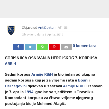
Objava od
AntiDayton
Objavljeno dana
8 Aprila, 2017
0 komentara
GODIŠNJICA OSNIVANJA HEROJSKOG 7. KORPUSA
ARBiH
Sedmi korpus
Armije RBiH
je bio jedan od ukupno
sedam korpusa koji je za vrijeme rata u
Bosni
i
Hercegovini
djelovao u sastavu
Armije RBiH
. Osnovan
je 7. aprila
1994
. godine sa sjedištem u Travniku.
Komandant korpusa za čitavo vrijeme njegovog
postojanja bio je Mehmed Alagić.