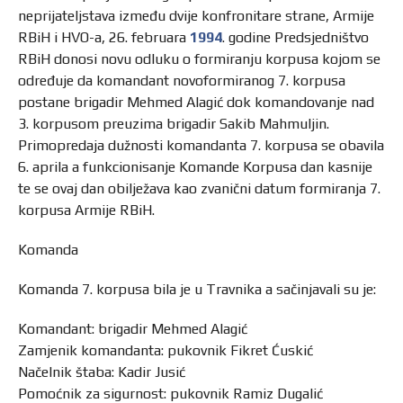
neprijateljstava između dvije konfronitare strane, Armije
RBiH i HVO-a, 26. februara
1994
. godine Predsjedništvo
RBiH donosi novu odluku o formiranju korpusa kojom se
određuje da komandant novoformiranog 7. korpusa
postane brigadir Mehmed Alagić dok komandovanje nad
3. korpusom preuzima brigadir Sakib Mahmuljin.
Primopredaja dužnosti komandanta 7. korpusa se obavila
6. aprila a funkcionisanje Komande Korpusa dan kasnije
te se ovaj dan obilježava kao zvanični datum formiranja 7.
korpusa Armije RBiH.
Komanda
Komanda 7. korpusa bila je u Travnika a sačinjavali su je:
Komandant: brigadir Mehmed Alagić
Zamjenik komandanta: pukovnik Fikret Ćuskić
Načelnik štaba: Kadir Jusić
Pomoćnik za sigurnost: pukovnik Ramiz Dugalić