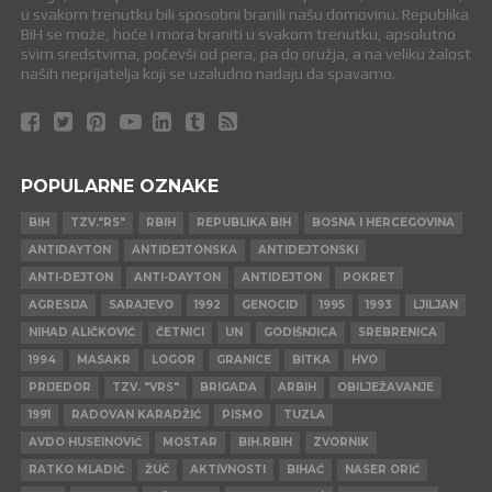
u svakom trenutku bili sposobni branili našu domovinu. Republika
BiH se može, hoće i mora braniti u svakom trenutku, apsolutno
svim sredstvima, počevši od pera, pa do oružja, a na veliku žalost
naših neprijatelja koji se uzaludno nadaju da spavamo.
POPULARNE OZNAKE
BIH
TZV."RS"
RBIH
REPUBLIKA BIH
BOSNA I HERCEGOVINA
ANTIDAYTON
ANTIDEJTONSKA
ANTIDEJTONSKI
ANTI-DEJTON
ANTI-DAYTON
ANTIDEJTON
POKRET
AGRESIJA
SARAJEVO
1992
GENOCID
1995
1993
LJILJAN
NIHAD ALIČKOVIĆ
ČETNICI
UN
GODIŠNJICA
SREBRENICA
1994
MASAKR
LOGOR
GRANICE
BITKA
HVO
PRIJEDOR
TZV. "VRS"
BRIGADA
ARBIH
OBILJEŽAVANJE
1991
RADOVAN KARADŽIĆ
PISMO
TUZLA
AVDO HUSEINOVIĆ
MOSTAR
BIH.RBIH
ZVORNIK
RATKO MLADIĆ
ŽUČ
AKTIVNOSTI
BIHAĆ
NASER ORIĆ