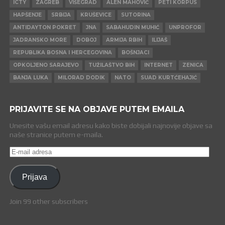
ICTY
ZAGREB
VIŠEGRAD
ALEN MAHOVIĆ
PETI KORPUS
HAPŠENJE
SRBIJA
KRUŠEVICE
SUTORINA
ANTIDAYTON POKRET
JNA
SABAHUDIN MUHIĆ
UNPROFOR
JADRANSKO MORE
DOBOJ
ARMIJA RBIH
ILIJAŠ
REPUBLIKA BOSNA I HERCEGOVINA
BOŠNJACI
OPKOLJENO SARAJEVO
TUŽILAŠTVO BIH
INTERNET
ZENICA
BANJA LUKA
MILORAD DODIK
NATO
SUAD KURTĆEHAJIĆ
PRIJAVITE SE NA OBJAVE PUTEM EMAILA
Unesite vašu email adresu kako biste dobijali najnovije objave sa
naše stranice putem e-maila.
E-
mail
adresa
Prijava
Join 99 other subscribers