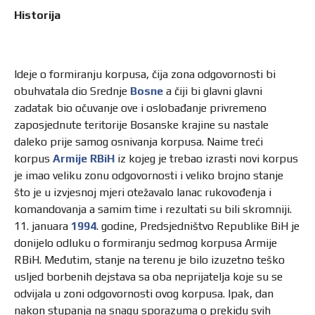
Historija
Ideje o formiranju korpusa, čija zona odgovornosti bi
obuhvatala dio Srednje
Bosne
a čiji bi glavni glavni
zadatak bio očuvanje ove i oslobađanje privremeno
zaposjednute teritorije Bosanske krajine su nastale
daleko prije samog osnivanja korpusa. Naime treći
korpus
Armije RBiH
iz kojeg je trebao izrasti novi korpus
je imao veliku zonu odgovornosti i veliko brojno stanje
što je u izvjesnoj mjeri otežavalo lanac rukovođenja i
komandovanja a samim time i rezultati su bili skromniji.
11. januara
1994
. godine, Predsjedništvo Republike BiH je
donijelo odluku o formiranju sedmog korpusa Armije
RBiH. Međutim, stanje na terenu je bilo izuzetno teško
usljed borbenih dejstava sa oba neprijatelja koje su se
odvijala u zoni odgovornosti ovog korpusa. Ipak, dan
nakon stupanja na snagu sporazuma o prekidu svih