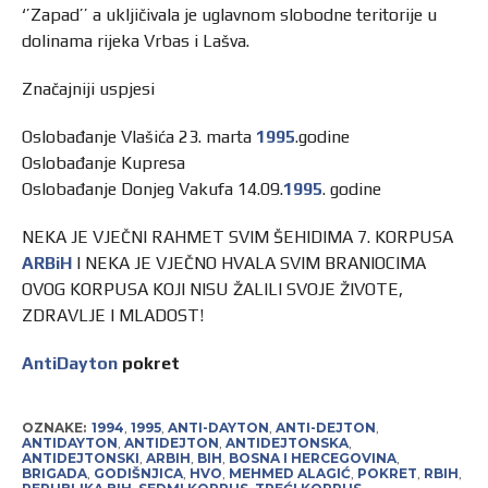
‘’Zapad’’ a ukljičivala je uglavnom slobodne teritorije u
dolinama rijeka Vrbas i Lašva.
Značajniji uspjesi
Oslobađanje Vlašića 23. marta
1995
.godine
Oslobađanje Kupresa
Oslobađanje Donjeg Vakufa 14.09.
1995
. godine
NEKA JE VJEČNI RAHMET SVIM ŠEHIDIMA 7. KORPUSA
ARBiH
I NEKA JE VJEČNO HVALA SVIM BRANIOCIMA
OVOG KORPUSA KOJI NISU ŽALILI SVOJE ŽIVOTE,
ZDRAVLJE I MLADOST!
AntiDayton
pokret
OZNAKE:
1994
,
1995
,
ANTI-DAYTON
,
ANTI-DEJTON
,
ANTIDAYTON
,
ANTIDEJTON
,
ANTIDEJTONSKA
,
ANTIDEJTONSKI
,
ARBIH
,
BIH
,
BOSNA I HERCEGOVINA
,
BRIGADA
,
GODIŠNJICA
,
HVO
,
MEHMED ALAGIĆ
,
POKRET
,
RBIH
,