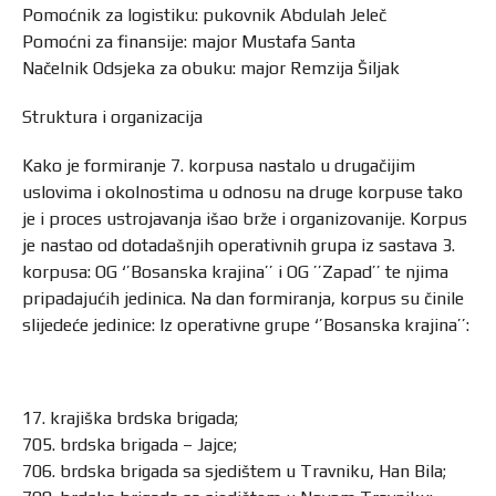
Pomoćnik za logistiku: pukovnik Abdulah Jeleč
Pomoćni za finansije: major Mustafa Santa
Načelnik Odsjeka za obuku: major Remzija Šiljak
Struktura i organizacija
Kako je formiranje 7. korpusa nastalo u drugačijim
uslovima i okolnostima u odnosu na druge korpuse tako
je i proces ustrojavanja išao brže i organizovanije. Korpus
je nastao od dotadašnjih operativnih grupa iz sastava 3.
korpusa: OG ‘’Bosanska krajina’’ i OG ’’Zapad’’ te njima
pripadajućih jedinica. Na dan formiranja, korpus su činile
slijedeće jedinice: Iz operativne grupe ‘’Bosanska krajina’’:
17. krajiška brdska brigada;
705. brdska brigada – Jajce;
706. brdska brigada sa sjedištem u Travniku, Han Bila;