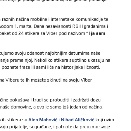
 raznih načina mobilne i internetske komunikacije te
ovodom 1. marta, Dana nezavisnosti RBiH građanima i
 paket od 24 stikera za Viber pod nazivom
“I ja sam
zujemo svoju odanost najbitnijim datumima naše
ovanje prema njoj. Nekoliko stikera suptilno ukazuju na
poznate fraze ili sami liče na historijske ličnosti.
na Viberu te ih možete skinuti na svoju Viber
ine pokušava i trudi se probuditi i zadržati dozu
aše domovine, a ovo je samo još jedan od načina.
skih stikera su
Alen Mahović
i
Nihad Aličković
koji ovim
ju prijatelje, sugrađane, i patriote da preuzmu svoje