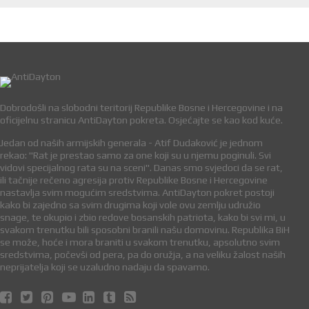
Dobrodošli na slobodni teritorij Republike Bosne i Hercegovine i na
oficijelnu stranicu AntiDayton pokreta. Osjećajte se kao kod kuće.
Jedan od naših armijskih generala - Atif Dudaković je jednom
rekao: "Rat je prestao samo za one koji su u njemu poginuli. Svi
vidovi specijalnog rata su na sceni". Danas smo svjedoci da se rat,
ili tačnije rečeno agresija protiv Republike Bosne i Hercegovine
nastavlja svim mogućim sredstvima. AntiDayton pokret postoji
kako bi zajedno sa svim drugima koji vole ovu zemlju udružio
snage, te okupio i zbio redove bosanskih patriota, kako bi svi mi, u
svakom trenutku bili sposobni branili našu domovinu. Republika BiH
se može, hoće i mora braniti u svakom trenutku, apsolutno svim
sredstvima, počevši od pera, pa do oružja, a na veliku žalost naših
neprijatelja koji se uzaludno nadaju da spavamo.