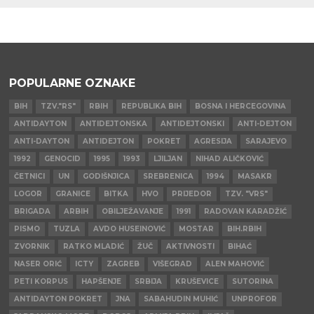
POPULARNE OZNAKE
BIH
TZV."RS"
RBIH
REPUBLIKA BIH
BOSNA I HERCEGOVINA
ANTIDAYTON
ANTIDEJTONSKA
ANTIDEJTONSKI
ANTI-DEJTON
ANTI-DAYTON
ANTIDEJTON
POKRET
AGRESIJA
SARAJEVO
1992
GENOCID
1995
1993
LJILJAN
NIHAD ALIČKOVIĆ
ČETNICI
UN
GODIŠNJICA
SREBRENICA
1994
MASAKR
LOGOR
GRANICE
BITKA
HVO
PRIJEDOR
TZV. "VRS"
BRIGADA
ARBIH
OBILJEŽAVANJE
1991
RADOVAN KARADŽIĆ
PISMO
TUZLA
AVDO HUSEINOVIĆ
MOSTAR
BIH.RBIH
ZVORNIK
RATKO MLADIĆ
ŽUČ
AKTIVNOSTI
BIHAĆ
NASER ORIĆ
ICTY
ZAGREB
VIŠEGRAD
ALEN MAHOVIĆ
PETI KORPUS
HAPŠENJE
SRBIJA
KRUŠEVICE
SUTORINA
ANTIDAYTON POKRET
JNA
SABAHUDIN MUHIĆ
UNPROFOR