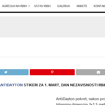
AGRESIJA NA RBIH
USTAV RBIH
GALERIJA
ANKETE
KONTAK
ANTIDAYTON
STIKERI ZA 1. MART, DAN NEZAVISNOSTI RBi
AntiDayton pokret, nakon proš
ljiljanima dimenzija 3×1,5 me