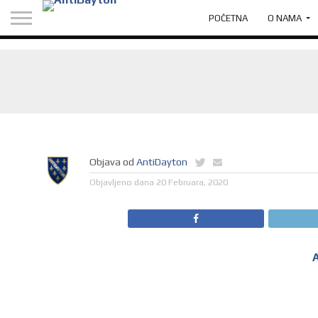
POČETNA
O NAMA
Objava od
AntiDayton
Objavljeno dana
20 Februara, 2020