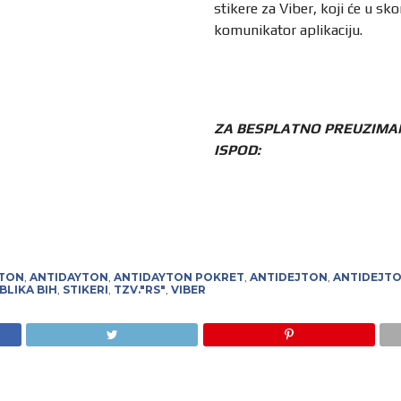
stikere za Viber, koji će u sk
komunikator aplikaciju.
ZA BESPLATNO PREUZIMA
ISPOD:
JTON
,
ANTIDAYTON
,
ANTIDAYTON POKRET
,
ANTIDEJTON
,
ANTIDEJT
BLIKA BIH
,
STIKERI
,
TZV."RS"
,
VIBER