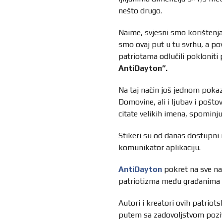
nešto drugo.
Naime, svjesni smo korištenja
smo ovaj put u tu svrhu, a p
patriotama odlučili pokloniti
AntiDayton”.
Na taj način još jednom poka
Domovine, ali i ljubav i pošt
citate velikih imena, spominju 
Stikeri su od danas dostupni 
komunikator aplikaciju.
AntiDayton
pokret na sve nač
patriotizma među građanima n
Autori i kreatori ovih patriot
putem sa zadovoljstvom poziva