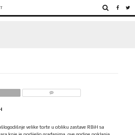
T
ANTIDAYTON VIBER STIKERI
H
logodišnje velike torte u obliku zastave RBiH sa
tara koje je podijelio građanima, ove godine poklanja