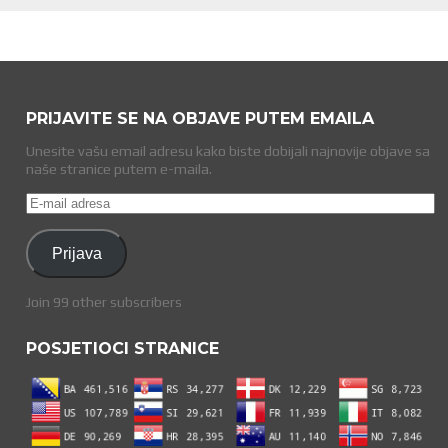
PRIJAVITE SE NA OBJAVE PUTEM EMAILA
Unesite vašu email adresu kako biste dobijali najnovije objave sa
naše stranice putem e-maila.
E-
mail
adresa
Prijava
Join 99 other subscribers
POSJETIOCI STRANICE