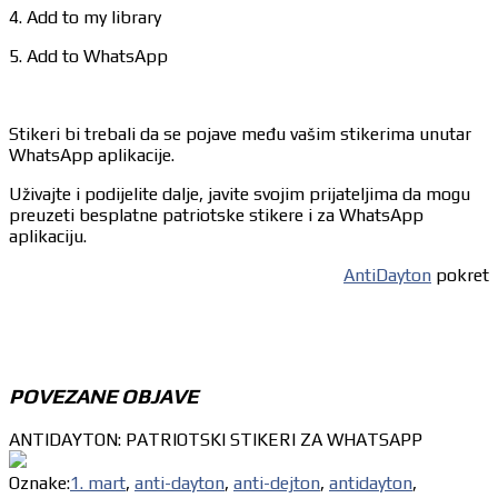
4. Add to my library
5. Add to WhatsApp
Stikeri bi trebali da se pojave među vašim stikerima unutar
WhatsApp aplikacije.
Uživajte i podijelite dalje, javite svojim prijateljima da mogu
preuzeti besplatne patriotske stikere i za WhatsApp
aplikaciju.
AntiDayton
pokret
POVEZANE OBJAVE
ANTIDAYTON: PATRIOTSKI STIKERI ZA WHATSAPP
Oznake:
1. mart
,
anti-dayton
,
anti-dejton
,
antidayton
,