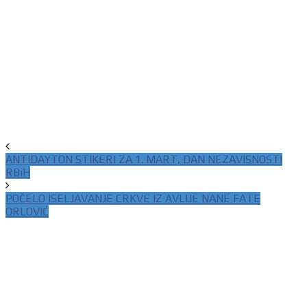
ANTIDAYTON STIKERI ZA 1. MART, DAN NEZAVISNOSTI
RBiH
POČELO ISELJAVANJE CRKVE IZ AVLIJE NANE FATE
ORLOVIĆ