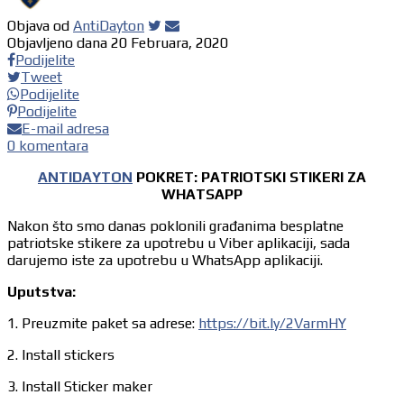
Objava od
AntiDayton
Objavljeno dana
20 Februara, 2020
Podijelite
Tweet
Podijelite
Podijelite
E-mail adresa
0 komentara
ANTIDAYTON
POKRET: PATRIOTSKI STIKERI ZA
WHATSAPP
Nakon što smo danas poklonili građanima besplatne
patriotske stikere za upotrebu u Viber aplikaciji, sada
darujemo iste za upotrebu u WhatsApp aplikaciji.
Uputstva:
1. Preuzmite paket sa adrese:
https://bit.ly/2VarmHY
2. Install stickers
3. Install Sticker maker