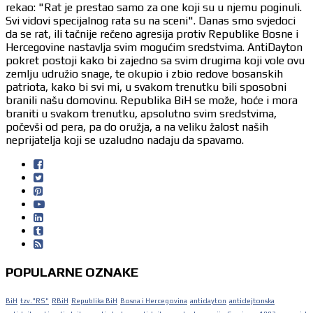
rekao: "Rat je prestao samo za one koji su u njemu poginuli.
Svi vidovi specijalnog rata su na sceni". Danas smo svjedoci
da se rat, ili tačnije rečeno agresija protiv Republike Bosne i
Hercegovine nastavlja svim mogućim sredstvima. AntiDayton
pokret postoji kako bi zajedno sa svim drugima koji vole ovu
zemlju udružio snage, te okupio i zbio redove bosanskih
patriota, kako bi svi mi, u svakom trenutku bili sposobni
branili našu domovinu. Republika BiH se može, hoće i mora
braniti u svakom trenutku, apsolutno svim sredstvima,
počevši od pera, pa do oružja, a na veliku žalost naših
neprijatelja koji se uzaludno nadaju da spavamo.
POPULARNE OZNAKE
BiH
tzv."RS"
RBiH
Republika BiH
Bosna i Hercegovina
antidayton
antidejtonska