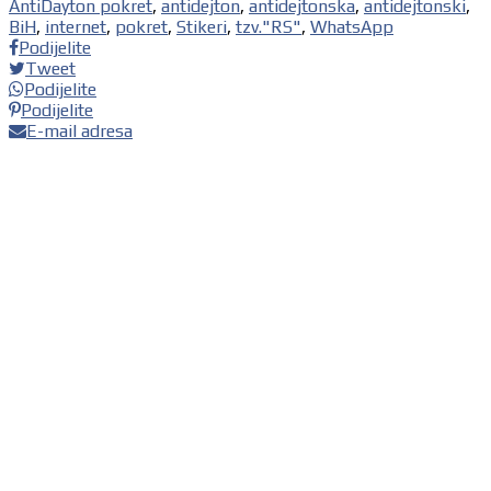
AntiDayton pokret
,
antidejton
,
antidejtonska
,
antidejtonski
,
BiH
,
internet
,
pokret
,
Stikeri
,
tzv."RS"
,
WhatsApp
Podijelite
Tweet
Podijelite
Podijelite
E-mail adresa