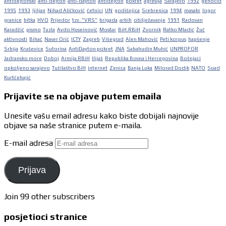
antidejtonski
anti-dejton
anti-dayton
antidejton
pokret
agresija
Sarajevo
1992
genocid
1995
1993
ljiljan
Nihad Aličković
četnici
UN
godišnjica
Srebrenica
1994
masakr
logor
granice
bitka
HVO
Prijedor
tzv. "VRS"
brigada
arbih
obilježavanje
1991
Radovan
Karadžić
pismo
Tuzla
Avdo Huseinović
Mostar
BiH.RBiH
Zvornik
Ratko Mladić
Žuč
aktivnosti
Bihać
Naser Orić
ICTY
Zagreb
Višegrad
Alen Mahović
Peti korpus
hapšenje
Srbija
Kruševice
Sutorina
AntiDayton pokret
JNA
Sabahudin Muhić
UNPROFOR
Jadransko more
Doboj
Armija RBiH
Ilijaš
Republika Bosna i Hercegovina
Bošnjaci
opkoljeno sarajevo
Tužilaštvo BiH
internet
Zenica
Banja Luka
Milorad Dodik
NATO
Suad
Kurtćehajić
Prijavite se na objave putem emaila
Unesite vašu email adresu kako biste dobijali najnovije
objave sa naše stranice putem e-maila.
E-mail adresa
Prijava
Join 99 other subscribers
posjetioci stranice