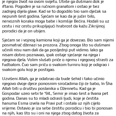
je njegov život na ovom svijetu. Ubiše ga dušmani dok je
iftario. Pogođen je sa ručnom granatom i ostao je bez
zadnjeg dijela glave. Kad se to dogodilo bio sam dječak sa
nepunih šest godina. Sjećam se kao da je jučer bilo,
nervoznih koraka moga babe i komšije Bećira. Hodali su uz
cestu i niz cestu prikupljajući hrabrost da kažu Zikrijinoj
porodici da je on ubijen.
Sjećam se i vojnog kamiona koji ga je dovezao. Bio sam nijemi
posmatrač dženazi sa prozora. Zbog onoga što su dušmani
učinili nisu nam dali da ga posljednji put vidimo. Iako ga
nisam dobro poznavao, ipak ostaje sjećanje na njega i
njegova djela. Volim slušati priče o njemu i njegovoj strasti za
fudbalom. Čuo sam priču o svakom turniru koji je odigrao i
svakom golu koji je postigao.
Uzvišeni Allah, ga je odabrao da bude šehid i tako učinio
njegovo dvoje djece ponosnim siročadima čiji će babo, In Šha
Allah biti u društvu poslanika u Džennetu. Kad ga je
Gospodar uzeo sebi te ‘94., Semir je imao šest a Ilvana pet
godina. Danas su to mladi odrasli ljudi, koje je čestita
hanuma Esma izvela na Pravi put i ostala uz njih cijelo
vrijeme. Ostavio je iza sebe čestitu porodicu i bio bi ponosan
na njih, kao što su i oni na njega zbog datog života za