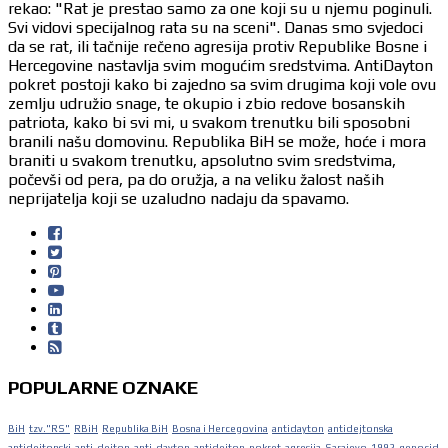
rekao: "Rat je prestao samo za one koji su u njemu poginuli.
Svi vidovi specijalnog rata su na sceni". Danas smo svjedoci
da se rat, ili tačnije rečeno agresija protiv Republike Bosne i
Hercegovine nastavlja svim mogućim sredstvima. AntiDayton
pokret postoji kako bi zajedno sa svim drugima koji vole ovu
zemlju udružio snage, te okupio i zbio redove bosanskih
patriota, kako bi svi mi, u svakom trenutku bili sposobni
branili našu domovinu. Republika BiH se može, hoće i mora
braniti u svakom trenutku, apsolutno svim sredstvima,
počevši od pera, pa do oružja, a na veliku žalost naših
neprijatelja koji se uzaludno nadaju da spavamo.
POPULARNE OZNAKE
BiH
tzv."RS"
RBiH
Republika BiH
Bosna i Hercegovina
antidayton
antidejtonska
antidejtonski
anti-dejton
anti-dayton
antidejton
pokret
agresija
Sarajevo
1992
genocid