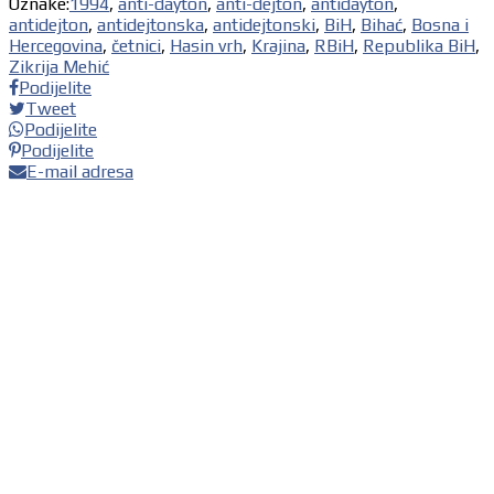
Oznake:
1994
,
anti-dayton
,
anti-dejton
,
antidayton
,
antidejton
,
antidejtonska
,
antidejtonski
,
BiH
,
Bihać
,
Bosna i
Hercegovina
,
četnici
,
Hasin vrh
,
Krajina
,
RBiH
,
Republika BiH
,
Zikrija Mehić
Podijelite
Tweet
Podijelite
Podijelite
E-mail adresa