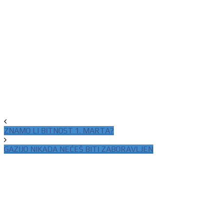
ZNAMO LI BITNOST 1. MARTA?
GAZIJO NIKADA NEĆEŠ BITI ZABORAVLJEN