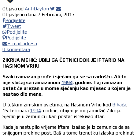
Objava od
AntiDayton
Objavljeno dana
7 Februara, 2017
Podijelite
Tweet
Podijelite
Podijelite
E-mail adresa
0 komentara
ZIKRIJA MEHIĆ: UBILI GA ČETNICI DOK JE IFTARIO NA
HASINOM VRHU
Svaki ramazan prođe i sjećam ga se sa radošću. Ali to
nije slučaj sa ramazanom
1994
. godine. Taj ramazan
ostat će urezan u mome sjećanju kao mjesec u kojem je
nestao dio mene.
U teškim zimskim uvjetima, na Hasinom Vrhu kod
Bihaća
,
15. februara
1994
. godine, ubijen je moj amidžić Zikrija.
Sjedio je u zemunici i kao postač iščekivao iftar.
Kada je nastupilo vrijeme iftara, izašao je iz zemunice da sa
snijegom prekine post. Baš u tome trenutku izlaska prekinut