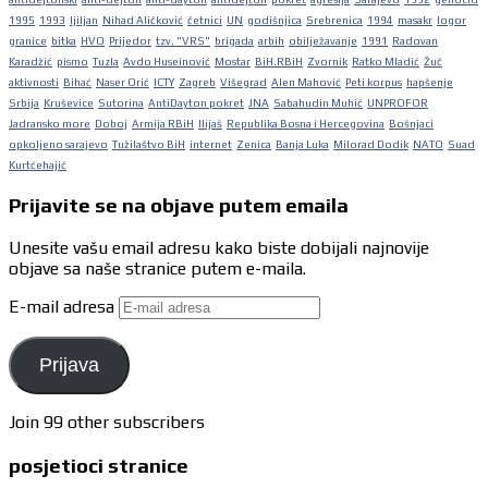
1995
1993
ljiljan
Nihad Aličković
četnici
UN
godišnjica
Srebrenica
1994
masakr
logor
granice
bitka
HVO
Prijedor
tzv. "VRS"
brigada
arbih
obilježavanje
1991
Radovan
Karadžić
pismo
Tuzla
Avdo Huseinović
Mostar
BiH.RBiH
Zvornik
Ratko Mladić
Žuč
aktivnosti
Bihać
Naser Orić
ICTY
Zagreb
Višegrad
Alen Mahović
Peti korpus
hapšenje
Srbija
Kruševice
Sutorina
AntiDayton pokret
JNA
Sabahudin Muhić
UNPROFOR
Jadransko more
Doboj
Armija RBiH
Ilijaš
Republika Bosna i Hercegovina
Bošnjaci
opkoljeno sarajevo
Tužilaštvo BiH
internet
Zenica
Banja Luka
Milorad Dodik
NATO
Suad
Kurtćehajić
Prijavite se na objave putem emaila
Unesite vašu email adresu kako biste dobijali najnovije
objave sa naše stranice putem e-maila.
E-mail adresa
Prijava
Join 99 other subscribers
posjetioci stranice