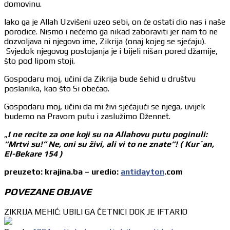
domovinu.
Iako ga je Allah Uzvišeni uzeo sebi, on će ostati dio nas i naše
porodice. Nismo i nećemo ga nikad zaboraviti jer nam to ne
dozvoljava ni njegovo ime, Zikrija (onaj kojeg se sjećaju).
Svjedok njegovog postojanja je i bijeli nišan pored džamije,
što pod lipom stoji.
Gospodaru moj, učini da Zikrija bude šehid u društvu
poslanika, kao što Si obećao.
Gospodaru moj, učini da mi živi sjećajući se njega, uvijek
budemo na Pravom putu i zaslužimo Džennet.
„
I ne recite za one koji su na Allahovu putu poginuli:
“Mrtvi su!” Ne, oni su živi, ali vi to ne znate“! ( Kur´an,
El-Bekare 154 )
preuzeto: krajina.ba – uredio:
antidayton
.com
POVEZANE OBJAVE
ZIKRIJA MEHIĆ: UBILI GA ČETNICI DOK JE IFTARIO