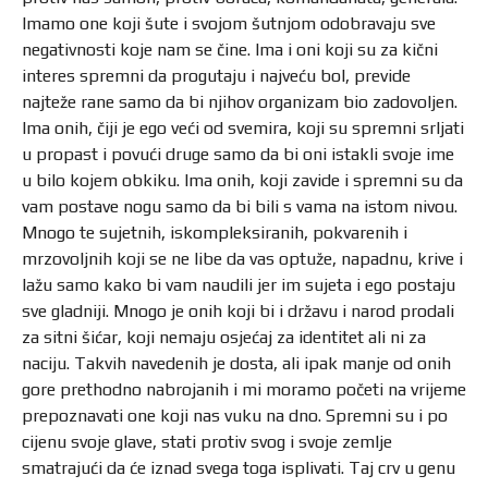
Imamo one koji šute i svojom šutnjom odobravaju sve
negativnosti koje nam se čine. Ima i oni koji su za kični
interes spremni da progutaju i najveću bol, previde
najteže rane samo da bi njihov organizam bio zadovoljen.
Ima onih, čiji je ego veći od svemira, koji su spremni srljati
u propast i povući druge samo da bi oni istakli svoje ime
u bilo kojem obkiku. Ima onih, koji zavide i spremni su da
vam postave nogu samo da bi bili s vama na istom nivou.
Mnogo te sujetnih, iskompleksiranih, pokvarenih i
mrzovoljnih koji se ne libe da vas optuže, napadnu, krive i
lažu samo kako bi vam naudili jer im sujeta i ego postaju
sve gladniji. Mnogo je onih koji bi i državu i narod prodali
za sitni šićar, koji nemaju osjećaj za identitet ali ni za
naciju. Takvih navedenih je dosta, ali ipak manje od onih
gore prethodno nabrojanih i mi moramo početi na vrijeme
prepoznavati one koji nas vuku na dno. Spremni su i po
cijenu svoje glave, stati protiv svog i svoje zemlje
smatrajući da će iznad svega toga isplivati. Taj crv u genu