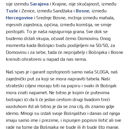
sije izemđu
Sarajeva
i Krajine, nije skučajnost, između
Tuzle
i Zenice, između Sandžaka i
Bosne
, između
Hercegovine
i Srednje Bosne, mržnja između mahala,
mjesnih zajednica, općina, između komšija, ne smije
postojati. To je naša najsigurnija grana. Sve dok se
budemo držali skupa, očuvat ćemo Domovinu. Onog
momenta kada Bošnjaci budu podijeljeni na 50/50, za
Domovinu i za sebe, tada će neprijatelji i Bošnjaka i Bosne
krenuti ohrabreni u napad da nas nema.
Naš spas je i garant opstojnosti samo naša SLOGA, naš
zajednički put za koji se mora napraviti tabela. Naši
strateški ciljevi moraju biti na papiru i svaki ih Bošnjak
mora znati napamet. Ne bitno je kojim će putevima
bošnjaci ići da li će jedan cestom drugi livadom treći
vazduhom itd ali bitno je da se zna cilj, ds znamo gdje
idemo. Mnogi su izdali svoje Bošnjaštvo i danas od njega
imaju samo ime i prezime, i ispunjen popisni listić ali sve
rade na tome da Bošnjaka ne bude ili ih bude što manje.