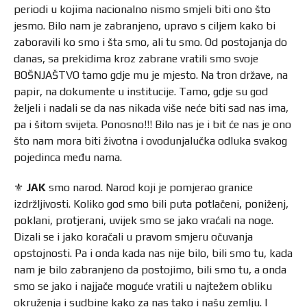
periodi u kojima nacionalno nismo smjeli biti ono što
jesmo. Bilo nam je zabranjeno, upravo s ciljem kako bi
zaboravili ko smo i šta smo, ali tu smo. Od postojanja do
danas, sa prekidima kroz zabrane vratili smo svoje
BOŠNJAŠTVO tamo gdje mu je mjesto. Na tron države, na
papir, na dokumente u institucije. Tamo, gdje su god
željeli i nadali se da nas nikada više neće biti sad nas ima,
pa i šitom svijeta. Ponosno!!! Bilo nas je i bit će nas je ono
što nam mora biti životna i ovodunjalučka odluka svakog
pojedinca među nama.
⚜️
JAK
smo narod. Narod koji je pomjerao granice
izdržljivosti. Koliko god smo bili puta potlačeni, poniženj,
poklani, protjerani, uvijek smo se jako vraćali na noge.
Dizali se i jako koračali u pravom smjeru očuvanja
opstojnosti. Pa i onda kada nas nije bilo, bili smo tu, kada
nam je bilo zabranjeno da postojimo, bili smo tu, a onda
smo se jako i najjače moguće vratili u najtežem obliku
okruženja i sudbine kako za nas tako i našu zemlju. I