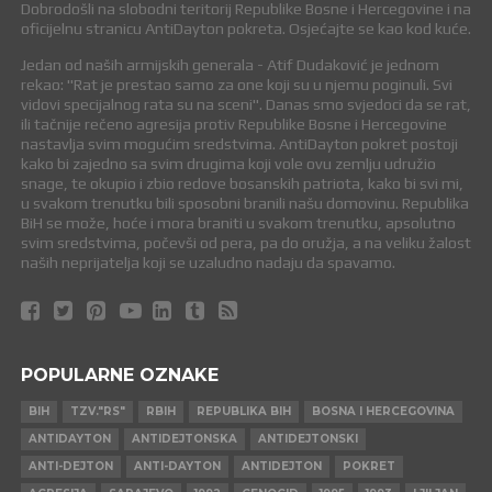
Dobrodošli na slobodni teritorij Republike Bosne i Hercegovine i na
oficijelnu stranicu AntiDayton pokreta. Osjećajte se kao kod kuće.
Jedan od naših armijskih generala - Atif Dudaković je jednom
rekao: "Rat je prestao samo za one koji su u njemu poginuli. Svi
vidovi specijalnog rata su na sceni". Danas smo svjedoci da se rat,
ili tačnije rečeno agresija protiv Republike Bosne i Hercegovine
nastavlja svim mogućim sredstvima. AntiDayton pokret postoji
kako bi zajedno sa svim drugima koji vole ovu zemlju udružio
snage, te okupio i zbio redove bosanskih patriota, kako bi svi mi,
u svakom trenutku bili sposobni branili našu domovinu. Republika
BiH se može, hoće i mora braniti u svakom trenutku, apsolutno
svim sredstvima, počevši od pera, pa do oružja, a na veliku žalost
naših neprijatelja koji se uzaludno nadaju da spavamo.
POPULARNE OZNAKE
BIH
TZV."RS"
RBIH
REPUBLIKA BIH
BOSNA I HERCEGOVINA
ANTIDAYTON
ANTIDEJTONSKA
ANTIDEJTONSKI
ANTI-DEJTON
ANTI-DAYTON
ANTIDEJTON
POKRET