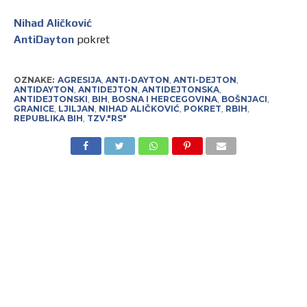
Nihad Aličković
AntiDayton
pokret
OZNAKE:
AGRESIJA
,
ANTI-DAYTON
,
ANTI-DEJTON
,
ANTIDAYTON
,
ANTIDEJTON
,
ANTIDEJTONSKA
,
ANTIDEJTONSKI
,
BIH
,
BOSNA I HERCEGOVINA
,
BOŠNJACI
,
GRANICE
,
LJILJAN
,
NIHAD ALIČKOVIĆ
,
POKRET
,
RBIH
,
REPUBLIKA BIH
,
TZV."RS"