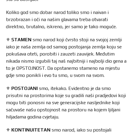
Koliko god smo dobar narod toliko smo i naivan i
brzobrazan i oči na našim glavama treba otvarati
direktno, brutalno, iskreno, jer samo je tako moguće.
⚜️
STAMEN
smo narod koji čvrsto stoji na svojoj zemlji
iako je naša zemlja od samog postojanja zemlja koju se
pokušava oteti, porobiti i zauzeti zauvijek. Međutim
nikada nismo izgubili taj naš najbitniji i najbolji dio gena a
to je OPSTOJNOST. Da opstanemo stameno na mjestu
gdje smo ponikli i evo tu smo, u svom na svom.
⚜️
POSTOJANI
smo, itekako. Evidentno je da smo
prisutni na prostorima koje su gradili naši pradjedovi koji
mogu biti ponosni na sve generacijske nasljednike koji
sačuvaše našu opstojnost na prostoru na kojem ljiljani
hiljadama godina cvjetaju.
⚜️
KONTINUITETAN
smo narod, iako su postojali