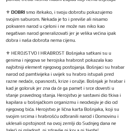
⚜️
DOBRI
smo itekako, i svoju dobrotu pokazujemo
svojim saburom. Nekada je to i previše ali nisamo
pokvaren narod u cjeloni i ne može nas niko kao
negativan narod generalizovati jer je velika većina ipak
dobra i naša dobrota nema cijenu.
⚜️ HEROJSTVO I HRABROST Bošnjaka satkani su u
genima i njegova se herojska hrabrost pokazala kao
najbitniji element njegovog postojanja. Bošnjaci su hrabar
narod od pamtivijeka i uvijek su hrabro istupali pred
razne nedaće, opasnosti, krize i oružje. Bošnjak je hrabar i
kad je goloruk jer zna da će ga pamet i srce dovesti u
stanje pravednog stanja. Herojstvo je sastavni dio tkiva i
kapilara u bošnjačkom organizmu i neodvojiv je dio od
njegovog bića. Herojstvo je lična karta Bošnjaka, koji su
svojim srcima i hrabrošću odbranili narod i Domovinu i
uklesali opstojnost na ovoj zemlji do Sudnjeg dana ne
žaleći ni mladost, ni zdravlje ni krv a ni živote!