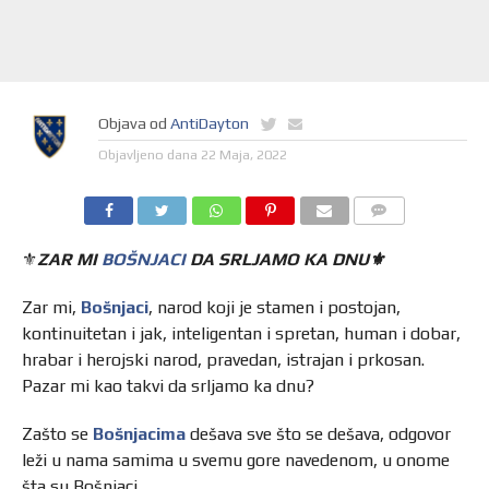
Objava od
AntiDayton
Objavljeno dana
22 Maja, 2022
⚜️
ZAR MI
BOŠNJACI
DA SRLJAMO KA DNU⚜️
Zar mi,
Bošnjaci
, narod koji je stamen i postojan,
kontinuitetan i jak, inteligentan i spretan, human i dobar,
hrabar i herojski narod, pravedan, istrajan i prkosan.
Pazar mi kao takvi da srljamo ka dnu?
Zašto se
Bošnjacima
dešava sve što se dešava, odgovor
leži u nama samima u svemu gore navedenom, u onome
šta su Bošnjaci.