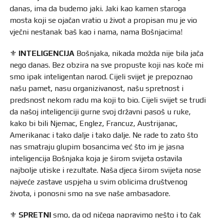
danas, ima da budemo jaki. Jaki kao kamen staroga
mosta koji se ojačan vratio u život a propisan mu je vio
vječni nestanak baš kao i nama, nama Bošnjacima!
⚜️
INTELIGENCIJA
Bošnjaka, nikada možda nije bila jača
nego danas. Bez obzira na sve propuste koji nas koče mi
smo ipak inteligentan narod. Cijeli svijet je prepoznao
našu pamet, nasu organizivanost, našu spretnost i
predsnost nekom radu ma koji to bio. Cijeli svijet se trudi
da našoj inteligenciji gurne svoj državni pasoš u ruke,
kako bi bili Njemac, Englez, Francuz, Austrijanac,
Amerikanac i tako dalje i tako dalje. Ne rade to zato što
nas smatraju glupim bosancima već što im je jasna
inteligencija Bošnjaka koja je širom svijeta ostavila
najbolje utiske i rezultate. Naša djeca širom svijeta nose
najveće zastave uspjeha u svim oblicima društvenog
života, i ponosni smo na sve naše ambasadore.
⚜️
SPRETNI
smo, da od ničega napravimo nešto i to čak