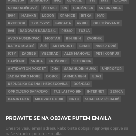
AGRESIJA
SARAJEVO
1992
GENOCID
1995
1993
LJILJAN
NIHAD ALIČKOVIĆ
ČETNICI
UN
GODIŠNJICA
SREBRENICA
1994
MASAKR
LOGOR
GRANICE
BITKA
HVO
PRIJEDOR
TZV. "VRS"
BRIGADA
ARBIH
OBILJEŽAVANJE
1991
RADOVAN KARADŽIĆ
PISMO
TUZLA
AVDO HUSEINOVIĆ
MOSTAR
BIH.RBIH
ZVORNIK
RATKO MLADIĆ
ŽUČ
AKTIVNOSTI
BIHAĆ
NASER ORIĆ
ICTY
ZAGREB
VIŠEGRAD
ALEN MAHOVIĆ
PETI KORPUS
HAPŠENJE
SRBIJA
KRUŠEVICE
SUTORINA
ANTIDAYTON POKRET
JNA
SABAHUDIN MUHIĆ
UNPROFOR
JADRANSKO MORE
DOBOJ
ARMIJA RBIH
ILIJAŠ
REPUBLIKA BOSNA I HERCEGOVINA
BOŠNJACI
OPKOLJENO SARAJEVO
TUŽILAŠTVO BIH
INTERNET
ZENICA
BANJA LUKA
MILORAD DODIK
NATO
SUAD KURTĆEHAJIĆ
PRIJAVITE SE NA OBJAVE PUTEM EMAILA
Unesite vašu email adresu kako biste dobijali najnovije objave sa
naše stranice putem e-maila.