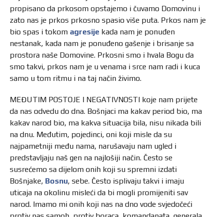
propisano da prkosom opstajemo i čuvamo Domovinu i
zato nas je prkos prkosno spasio više puta. Prkos nam je
bio spas i tokom
agresije
kada nam je ponuđen
nestanak, kada nam je ponuđeno gašenje i brisanje sa
prostora naše Domovine. Prkosni smo i hvala Bogu da
smo takvi, prkos nam je u venama i srce nam radi i kuca
samo u tom ritmu i na taj način živimo.
MEĐUTIM POSTOJE I NEGATIVNOSTI koje nam prijete
da nas odvedu do dna. Bošnjaci ma kakav period bio, ma
kakav narod bio, ma kakva situacija bila, nisu nikada bili
na dnu. Međutim, pojedinci, oni koji misle da su
najpametniji među nama, narušavaju nam ugled i
predstavljaju naš gen na najlošiji način. Često se
susrećemo sa dijelom onih koji su spremni izdati
Bošnjake,
Bosnu
, sebe. Često isplivaju takvi i imaju
uticaja na okolinu misleći da bi mogli promijeniti sav
narod. Imamo mi onih koji nas na dno vode svjedočeći
protiv nas samoh, protiv boraca, komandanata, generala.