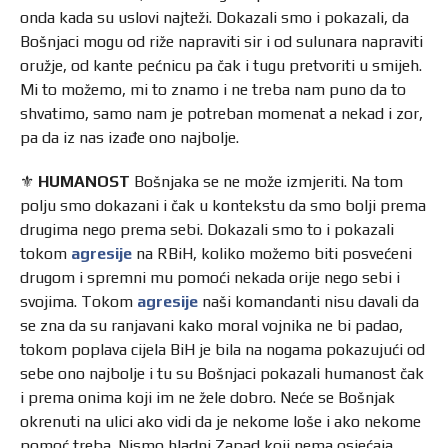
onda kada su uslovi najteži. Dokazali smo i pokazali, da
Bošnjaci mogu od riže napraviti sir i od sulunara napraviti
oružje, od kante pećnicu pa čak i tugu pretvoriti u smijeh.
Mi to možemo, mi to znamo i ne treba nam puno da to
shvatimo, samo nam je potreban momenat a nekad i zor,
pa da iz nas izađe ono najbolje.
⚜️
HUMANOST
Bošnjaka se ne može izmjeriti. Na tom
polju smo dokazani i čak u kontekstu da smo bolji prema
drugima nego prema sebi. Dokazali smo to i pokazali
tokom
agresije
na RBiH, koliko možemo biti posvećeni
drugom i spremni mu pomoći nekada orije nego sebi i
svojima. Tokom
agresije
naši komandanti nisu davali da
se zna da su ranjavani kako moral vojnika ne bi padao,
tokom poplava cijela BiH je bila na nogama pokazujući od
sebe ono najbolje i tu su Bošnjaci pokazali humanost čak
i prema onima koji im ne žele dobro. Neće se Bošnjak
okrenuti na ulici ako vidi da je nekome loše i ako nekome
pomoć treba. Nismo hladni Zapad koji nema osjećaja.