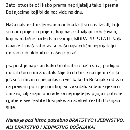
Zato, otvorite oči kako prema neprijatelju tako i prema
Bošnjacima koji bi da nas vide na dnu.
Naša naivnost u vjerovanju onima koji su nas izdali, koju
su nam prijetili i prijete, koji nas ostavljaju i obećavaju,
koji nam lažne nade dsju i varaju, MORA PRESTATI. Naša
naivnost i naš zaborav su naši najveći lični neprijatelji i
moramo ih ukloniti iz našeg opisa!
ps: post je napisan kako bi ohrabrio naša srca, podigao
moral i bio nam zadatak. Nije tu da bi se na njemu širila
još veća mržnja i nesuglasica već kako bi Bošnjake održao
na pravom putu, jer oni koji su zakutali, kutaju svjesno i
oni svoj cilj znaju, oni rade za neprijatelje, pljuju i potvore
i gubete sve čestite Bošnjake, a nažalost čestiti Bošnjaci
šute.
Nama je pod hitno potrebno BRATSTVO I JEDINSTVO,
ALI BRATSTVO I JEDINSTVO BOŠNJAKA!