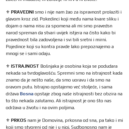
⚜️
PRAVEDNI
smo i nije nam žao za ispravnost prolaziti i
glavom kroz zid. Pokedinci koji među nama kvare sliku i
dojam o nama nisu za spomena ali mi smo pravedsn
narod spreman da stvari uvijek istjera na čisto kako bi
pravednost bila zadovoljena i svi bili sretni i mirni.
Pojedince koji su kontra pravde lako prepoznajemo a
mnogi se i sami odaju.
⚜️
ISTRAJNOST
Bošnjaka je osobina koja se podudara
nekada sa tvrdoglavošću. Spremni smo na istrajnost kada
znamo da je nešto naše, da smo uoravu i da smo na
oravom putu. Istrajno opstajemo već stoljeće, i sama
država
Bosna
opstaje zbog naše istrajnosti bez obzira na
to što nekada zalutamo. Ali istrajnost je ono što nas
održava u životu i na ovim poljima.
⚜️
PRKOS
nam je Domovina, prkosna od sna, pa tako i mi
koji smo stvoreni od nje i u njoj. Sudbonosno nam je