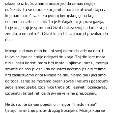
izlazimo iz kuće. Znamo unaprijed da će nas negdje
dočekati. To se mora iskorijeniti, mora se otrovati taj crv
koji nam narušava sliku jednoj herojskog gena koji
nosimo na sebi i u sebi. To je Bošnjak, to je pravi gazija,
to je onaj koji je spreman i život dati za svoj nadod i svoju
zemlju, a ne potrošiti život kako bi svoj narod povukao do
dna.
Mnogo je danas onih koji bi svoj narod da vide na dnu, i
takva se igra ne smije odigrati do kraja. Taj dio igre mora
biti u našu korist, mora biti lopta u njihovoj mreži, moraju
shvatiti da nas je više i da odustati nećemo jer niti želimo
niti zaslužujemo dno! Nikada na dnu nismo bili i jači smo
od toga, samo se moramo organizovati i voljeti i postovati
sebe izmeđusebe. Izdsjnike treba obilježavati, označavati,
izdvajati i targetirati da ih svi na vrijeme prepoznaju.
Ne dozvolite da vas pojedinci i najgori “među nama”
tjeraju na mržnju protiv drugog Bošnjaka. Mržnja koja se