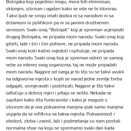
Bošnjaka koji pojedinci imaju, mora biti eliminisan,
sklonjen, izbrisan i ugašen kako se više ne bi klonirao.
Takvi ljudi ne smiju imati dodira ni sa narodom ni sa
državnom ni politikom pa ni sa javnim društvenim
servisom. Svaki onaj “Bošnjak” koji je spreman ucjenjivati
drugog Bošnjaka, ne pripada mom narodu. Svaki onaj koji
gibeti, laže i širi i čini potvore, ne pripada mom narodu.
Svaki onaj koki kažno svjedoči i optužuje, ne pripada
mom narodu. Svaki onaj koji je spreman odreći se samog
sebe za interes svog organizma, taj ne može pripadati
mom narodu. Najgore od svega je to što su se takvi uvukli
na odgovorna mjesta s kojih se narod jedne zemlje treba
odgajati, usmjeravati i podsticati. Najgore je što takvi
odlučuju u dobroj mjeri i pitaju se nešto. Nekada se
zapitam kako išta funkcioniše i kako je moguće s
obzirom da je ova pokvarena manjina ipak samo manjina
uspjela da se infiltrira na takva mjesta. Pokvarenost i
oholost, zloba i zavist, laži i podmetanja su nam postali
normalna stvar na koju se spremamo svaki dan kada