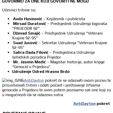
GOVORIMO ZA ONE KOJI GOVORITI NE MOGU
Učesnici tribine su:
Avdo Husinović
– Književnik i publicista
Mirsad Duratović
– Predsjednik Udruženja logoraša
“PRIJEDOR 92”
Dževad Smajić
– Predsjednik Udruženja “Veterani
Krajine 92-95”
Suad Jusović
– Sekretar Udruženja “Veterani Krajine
92-95”
Sabra Dada Filović
– Predsjednica Udruženja
šehidskih porodica Prijedor
Mr. Jasmin Medić
– Magistar historije, autor knjige
“Genocid u Prijedoru”
Udruženje Odred Hrasno Brdo
AntiDayton
pokret će se odazvati ovom pozivu te
prisustvovati tribini i odati počast i poštovanje žrtvama
genocida u Prijedoru te ovim putem pozivamo sve one koji su
u mogućnosti da se odazovu sutra.
AntiDayton
pokret