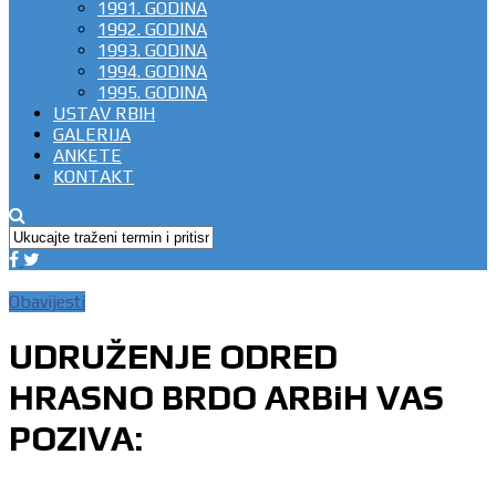
1991. GODINA
1992. GODINA
1993. GODINA
1994. GODINA
1995. GODINA
USTAV RBIH
GALERIJA
ANKETE
KONTAKT
Obavijesti
UDRUŽENJE ODRED
HRASNO BRDO ARBiH VAS
POZIVA: