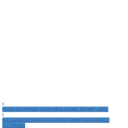
POZIV NA POHOD “DANI KRALJEVINE BOSNE” 2016.
NA DANAŠNJI DAN 2014. VIJEĆE MINISTARA IZDALO
SUTORINU