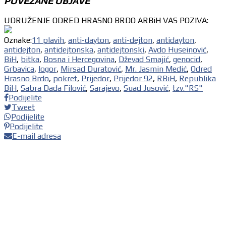
POVEZANE OBJAVE
UDRUŽENJE ODRED HRASNO BRDO ARBiH VAS POZIVA:
Oznake:
11 plavih
,
anti-dayton
,
anti-dejton
,
antidayton
,
antidejton
,
antidejtonska
,
antidejtonski
,
Avdo Huseinović
,
BiH
,
bitka
,
Bosna i Hercegovina
,
Dževad Smajić
,
genocid
,
Grbavica
,
logor
,
Mirsad Duratović
,
Mr. Jasmin Medić
,
Odred
Hrasno Brdo
,
pokret
,
Prijedor
,
Prijedor 92
,
RBiH
,
Republika
BiH
,
Sabra Dada Filović
,
Sarajevo
,
Suad Jusović
,
tzv."RS"
Podijelite
Tweet
Podijelite
Podijelite
E-mail adresa