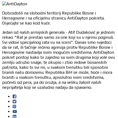
Dobrodošli na slobodni teritorij Republike Bosne i
Hercegovine i na oficijelnu stranicu AntiDayton pokreta.
Osjećajte se kao kod kuće.
Jedan od naših armijskih generala - Atif Dudaković je jednom
rekao: "Rat je prestao samo za one koji su u njemu poginuli.
Svi vidovi specijalnog rata su na sceni". Danas smo svjedoci
da se rat, ili tačnije rečeno agresija protiv Republike Bosne i
Hercegovine nastavlja svim mogućim sredstvima. AntiDayton
pokret postoji kako bi zajedno sa svim drugima koji vole ovu
zemlju udružio snage, te okupio i zbio redove bosanskih
patriota, kako bi svi mi, u svakom trenutku bili sposobni
branili našu domovinu. Republika BiH se može, hoće i mora
braniti u svakom trenutku, apsolutno svim sredstvima,
počevši od pera, pa do oružja, a na veliku žalost naših
neprijatelja koji se uzaludno nadaju da spavamo.