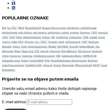
POPULARNE OZNAKE
BiH
tzv."RS"
RBiH
Republika BiH
Bosna i Hercegovina
antidayton
antidejtonska
antidejtonski
anti-dejton
anti-dayton
antidejton
pokret
agresija
Sarajevo
1992
genocid
1995
1993
ljiljan
Nihad Aličković
četnici
UN
godišnjica
Srebrenica
1994
masakr
logor
granice
bitka
HVO
Prijedor
tzv. "VRS"
brigada
arbih
obilježavanje
1991
Radovan
Karadžić
pismo
Tuzla
Avdo Huseinović
Mostar
BiH.RBiH
Zvornik
Ratko Mladić
Žuč
aktivnosti
Bihać
Naser Orić
ICTY
Zagreb
Višegrad
Alen Mahović
Peti korpus
hapšenje
Srbija
Kruševice
Sutorina
AntiDayton pokret
JNA
Sabahudin Muhić
UNPROFOR
Jadransko more
Doboj
Armija RBiH
Ilijaš
Republika Bosna i Hercegovina
Bošnjaci
opkoljeno sarajevo
Tužilaštvo BiH
internet
Zenica
Banja Luka
Milorad Dodik
NATO
Suad
Kurtćehajić
Prijavite se na objave putem emaila
Unesite vašu email adresu kako biste dobijali najnovije
objave sa naše stranice putem e-maila.
E-mail adresa