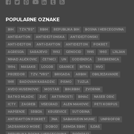
POPULARNE OZNAKE
BIH
TZV."RS"
RBIH
REPUBLIKA BIH
BOSNA I HERCEGOVINA
ANTIDAYTON
ANTIDEJTONSKA
ANTIDEJTONSKI
ANTI-DEJTON
ANTI-DAYTON
ANTIDEJTON
POKRET
AGRESIJA
SARAJEVO
1992
GENOCID
1995
1993
LJILJAN
NIHAD ALIČKOVIĆ
ČETNICI
UN
GODIŠNJICA
SREBRENICA
1994
MASAKR
LOGOR
GRANICE
BITKA
HVO
PRIJEDOR
TZV. "VRS"
BRIGADA
ARBIH
OBILJEŽAVANJE
1991
RADOVAN KARADŽIĆ
PISMO
TUZLA
AVDO HUSEINOVIĆ
MOSTAR
BIH.RBIH
ZVORNIK
RATKO MLADIĆ
ŽUČ
AKTIVNOSTI
BIHAĆ
NASER ORIĆ
ICTY
ZAGREB
VIŠEGRAD
ALEN MAHOVIĆ
PETI KORPUS
HAPŠENJE
SRBIJA
KRUŠEVICE
SUTORINA
ANTIDAYTON POKRET
JNA
SABAHUDIN MUHIĆ
UNPROFOR
JADRANSKO MORE
DOBOJ
ARMIJA RBIH
ILIJAŠ