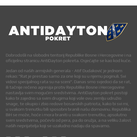
Dobrodošli na slobodni teritorij Republike Bosne i Hercegovine i na
oficijelnu stranicu AntiDayton pokreta. Osjećajte se kao kod kuće.
Jedan od naših armijskih generala - Atif Dudaković je jednom
rekao: "Rat je prestao samo za one koji su u njemu poginuli. Svi
vidovi specijalnog rata su na sceni". Danas smo svjedoci da se rat,
ili tačnije rečeno agresija protiv Republike Bosne i Hercegovine
nastavlja svim mogućim sredstvima. AntiDayton pokret postoji
kako bi zajedno sa svim drugima koji vole ovu zemlju udružio
snage, te okupio i zbio redove bosanskih patriota, kako bi svi mi,
u svakom trenutku bili sposobni branili našu domovinu. Republika
BiH se može, hoće i mora braniti u svakom trenutku, apsolutno
svim sredstvima, počevši od pera, pa do oružja, a na veliku žalost
naših neprijatelja koji se uzaludno nadaju da spavamo.