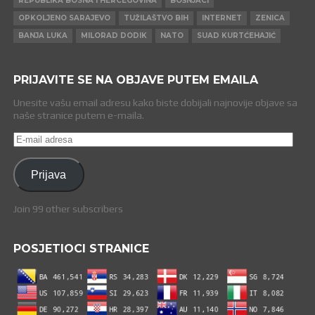
REPUBLIKA BOSNA I HERCEGOVINA
BOŠNJACI
OPKOLJENO SARAJEVO
TUŽILAŠTVO BIH
INTERNET
ZENICA
BANJA LUKA
MILORAD DODIK
NATO
SUAD KURTĆEHAJIĆ
PRIJAVITE SE NA OBJAVE PUTEM EMAILA
Unesite vašu email adresu kako biste dobijali najnovije objave sa
naše stranice putem e-maila.
E-
mail
adresa
Prijava
Join 99 other subscribers
POSJETIOCI STRANICE