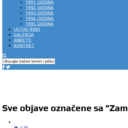
1991. GODINA
1992. GODINA
1993. GODINA
1994. GODINA
1995. GODINA
USTAV RBIH
GALERIJA
ANKETE
KONTAKT
Sve objave označene sa "Zam
3.3K