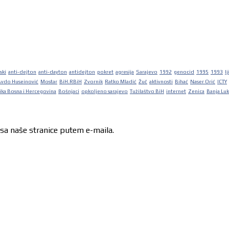
ski
anti-dejton
anti-dayton
antidejton
pokret
agresija
Sarajevo
1992
genocid
1995
1993
lj
Avdo Huseinović
Mostar
BiH.RBiH
Zvornik
Ratko Mladić
Žuč
aktivnosti
Bihać
Naser Orić
ICTY
ka Bosna i Hercegovina
Bošnjaci
opkoljeno sarajevo
Tužilaštvo BiH
internet
Zenica
Banja Lu
 sa naše stranice putem e-maila.