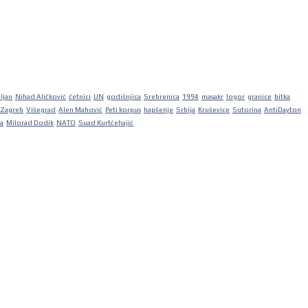
iljan
Nihad Aličković
četnici
UN
godišnjica
Srebrenica
1994
masakr
logor
granice
bitka
Zagreb
Višegrad
Alen Mahović
Peti korpus
hapšenje
Srbija
Kruševice
Sutorina
AntiDayton
ka
Milorad Dodik
NATO
Suad Kurtćehajić