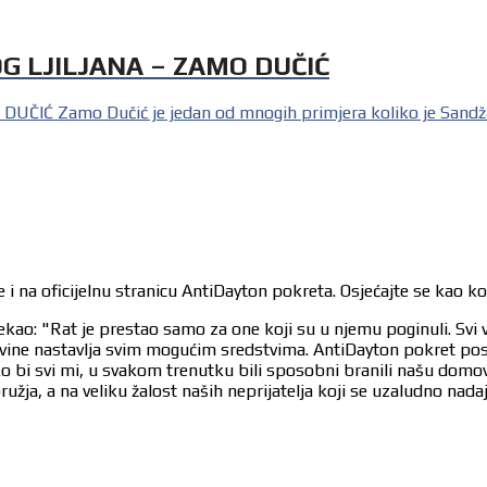
 LJILJANA – ZAMO DUČIĆ
Zamo Dučić je jedan od mnogih primjera koliko je Sandžak b
 i na oficijelnu stranicu AntiDayton pokreta. Osjećajte se kao k
ekao: "Rat je prestao samo za one koji su u njemu poginuli. Svi 
egovine nastavlja svim mogućim sredstvima. AntiDayton pokret po
ko bi svi mi, u svakom trenutku bili sposobni branili našu dom
užja, a na veliku žalost naših neprijatelja koji se uzaludno nad