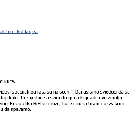
io i koliko je...
od kuće.
vidovi specijalnog rata su na sceni". Danas smo svjedoci da se
stoji kako bi zajedno sa svim drugima koji vole ovu zemlju
ovinu. Republika BiH se može, hoće i mora braniti u svakom
aju da spavamo.