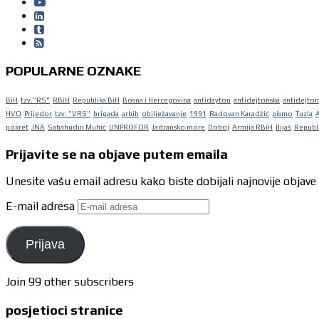
POPULARNE OZNAKE
BiH
tzv."RS"
RBiH
Republika BiH
Bosna i Hercegovina
antidayton
antidejtonska
antidejton
HVO
Prijedor
tzv. "VRS"
brigada
arbih
obilježavanje
1991
Radovan Karadžić
pismo
Tuzla
pokret
JNA
Sabahudin Muhić
UNPROFOR
Jadransko more
Doboj
Armija RBiH
Ilijaš
Republi
Prijavite se na objave putem emaila
Unesite vašu email adresu kako biste dobijali najnovije objave
E-mail adresa
Prijava
Join 99 other subscribers
posjetioci stranice