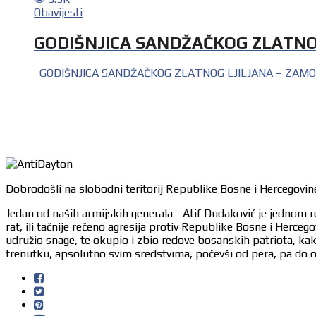
Obavijesti
GODIŠNJICA SANDŽAČKOG ZLATNOG
GODIŠNJICA SANDŽAČKOG ZLATNOG LJILJANA – ZAMO DUČIĆ 
Dobrodošli na slobodni teritorij Republike Bosne i Hercegovine
Jedan od naših armijskih generala - Atif Dudaković je jednom r
rat, ili tačnije rečeno agresija protiv Republike Bosne i Herc
udružio snage, te okupio i zbio redove bosanskih patriota, ka
trenutku, apsolutno svim sredstvima, počevši od pera, pa do or