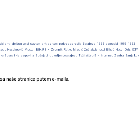
ski
anti-dejton
anti-dayton
antidejton
pokret
agresija
Sarajevo
1992
genocid
1995
1993
lj
Avdo Huseinović
Mostar
BiH.RBiH
Zvornik
Ratko Mladić
Žuč
aktivnosti
Bihać
Naser Orić
ICTY
ka Bosna i Hercegovina
Bošnjaci
opkoljeno sarajevo
Tužilaštvo BiH
internet
Zenica
Banja Lu
 sa naše stranice putem e-maila.