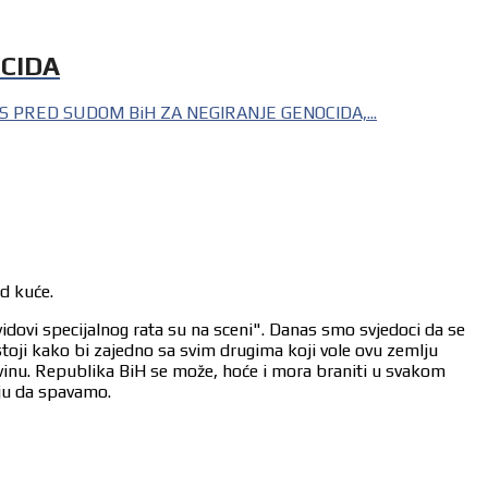
OCIDA
S PRED SUDOM BiH ZA NEGIRANJE GENOCIDA,...
od kuće.
vidovi specijalnog rata su na sceni". Danas smo svjedoci da se
stoji kako bi zajedno sa svim drugima koji vole ovu zemlju
ovinu. Republika BiH se može, hoće i mora braniti u svakom
aju da spavamo.