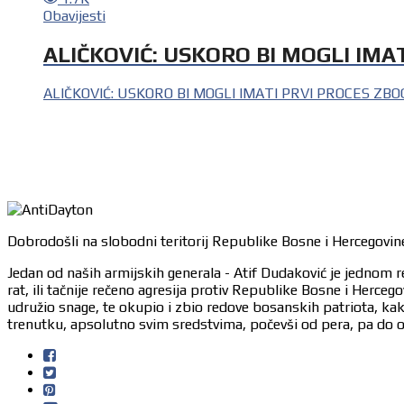
Obavijesti
ALIČKOVIĆ: USKORO BI MOGLI IMA
ALIČKOVIĆ: USKORO BI MOGLI IMATI PRVI PROCES ZB
Dobrodošli na slobodni teritorij Republike Bosne i Hercegovine
Jedan od naših armijskih generala - Atif Dudaković je jednom r
rat, ili tačnije rečeno agresija protiv Republike Bosne i Herc
udružio snage, te okupio i zbio redove bosanskih patriota, ka
trenutku, apsolutno svim sredstvima, počevši od pera, pa do or