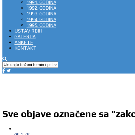
1991. GODINA
1992. GODINA
1993. GODINA
1994. GODINA
1995. GODINA
USTAV RBIH
GALERIJA
ANKETE
KONTAKT
Sve objave označene sa "zak
1.7K