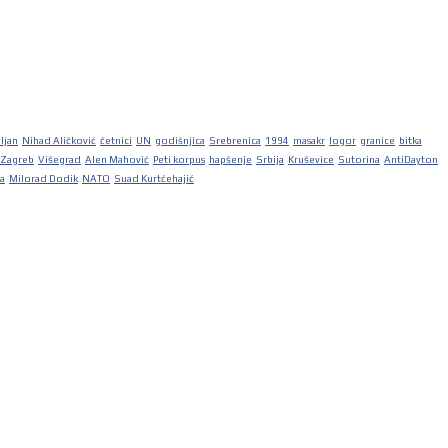
iljan
Nihad Aličković
četnici
UN
godišnjica
Srebrenica
1994
masakr
logor
granice
bitka
Zagreb
Višegrad
Alen Mahović
Peti korpus
hapšenje
Srbija
Kruševice
Sutorina
AntiDayton
ka
Milorad Dodik
NATO
Suad Kurtćehajić