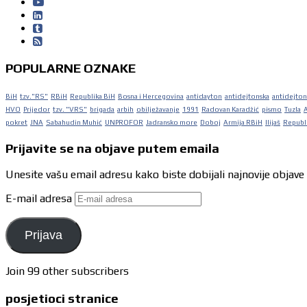
POPULARNE OZNAKE
BiH
tzv."RS"
RBiH
Republika BiH
Bosna i Hercegovina
antidayton
antidejtonska
antidejton
HVO
Prijedor
tzv. "VRS"
brigada
arbih
obilježavanje
1991
Radovan Karadžić
pismo
Tuzla
pokret
JNA
Sabahudin Muhić
UNPROFOR
Jadransko more
Doboj
Armija RBiH
Ilijaš
Republi
Prijavite se na objave putem emaila
Unesite vašu email adresu kako biste dobijali najnovije objave
E-mail adresa
Prijava
Join 99 other subscribers
posjetioci stranice