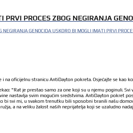
TI PRVI PROCES ZBOG NEGIRANJA GEN
OG NEGIRANJA GENOCIDA USKORO BI MOGLI IMATI PRVI PROCE
 i na oficijelnu stranicu AntiDayton pokreta. Osjećajte se kao k
ekao: "Rat je prestao samo za one koji su u njemu poginuli. Svi 
egovine nastavlja svim mogućim sredstvima. AntiDayton pokret po
ko bi svi mi, u svakom trenutku bili sposobni branili našu dom
užja, a na veliku žalost naših neprijatelja koji se uzaludno nad