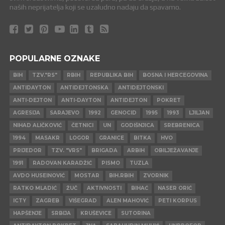
naših neprijatelja koji se uzaludno nadaju da spavamo.
POPULARNE OZNAKE
BIH
TZV."RS"
RBIH
REPUBLIKA BIH
BOSNA I HERCEGOVINA
ANTIDAYTON
ANTIDEJTONSKA
ANTIDEJTONSKI
ANTI-DEJTON
ANTI-DAYTON
ANTIDEJTON
POKRET
AGRESIJA
SARAJEVO
1992
GENOCID
1995
1993
LJILJAN
NIHAD ALIČKOVIĆ
ČETNICI
UN
GODIŠNJICA
SREBRENICA
1994
MASAKR
LOGOR
GRANICE
BITKA
HVO
PRIJEDOR
TZV. "VRS"
BRIGADA
ARBIH
OBILJEŽAVANJE
1991
RADOVAN KARADŽIĆ
PISMO
TUZLA
AVDO HUSEINOVIĆ
MOSTAR
BIH.RBIH
ZVORNIK
RATKO MLADIĆ
ŽUČ
AKTIVNOSTI
BIHAĆ
NASER ORIĆ
ICTY
ZAGREB
VIŠEGRAD
ALEN MAHOVIĆ
PETI KORPUS
HAPŠENJE
SRBIJA
KRUŠEVICE
SUTORINA