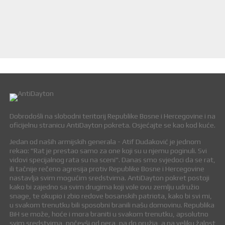
Dobrodošli na slobodni teritorij Republike Bosne i Hercegovine i na
oficijelnu stranicu AntiDayton pokreta. Osjećajte se kao kod kuće.
Jedan od naših armijskih generala - Atif Dudaković je jednom
rekao: "Rat je prestao samo za one koji su u njemu poginuli. Svi
vidovi specijalnog rata su na sceni". Danas smo svjedoci da se rat,
ili tačnije rečeno agresija protiv Republike Bosne i Hercegovine
nastavlja svim mogućim sredstvima. AntiDayton pokret postoji
kako bi zajedno sa svim drugima koji vole ovu zemlju udružio
snage, te okupio i zbio redove bosanskih patriota, kako bi svi mi,
u svakom trenutku bili sposobni branili našu domovinu. Republika
BiH se može, hoće i mora braniti u svakom trenutku, apsolutno
svim sredstvima, počevši od pera, pa do oružja, a na veliku žalost