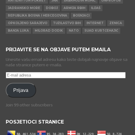
ANTIDAYTON POKRET
JNA
SABAHUDIN MUHIĆ
UNPROFOR
JADRANSKO MORE
DOBOJ
ARMIJA RBIH
ILIJAŠ
REPUBLIKA BOSNA I HERCEGOVINA
BOŠNJACI
OPKOLJENO SARAJEVO
TUŽILAŠTVO BIH
INTERNET
ZENICA
BANJA LUKA
MILORAD DODIK
NATO
SUAD KURTĆEHAJIĆ
PRIJAVITE SE NA OBJAVE PUTEM EMAILA
Unesite vašu email adresu kako biste dobijali najnovije objave sa
naše stranice putem e-maila.
E-
mail
adresa
Prijava
Join 99 other subscribers
POSJETIOCI STRANICE