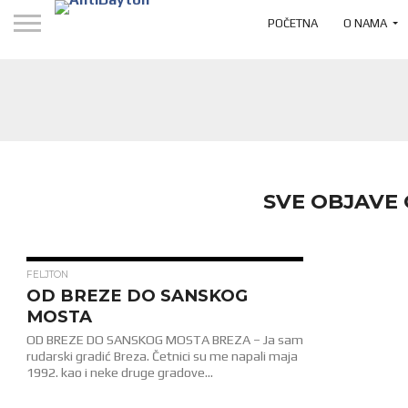
POČETNA
O NAMA
SVE OBJAVE
1.7K
FELJTON
OD BREZE DO SANSKOG
MOSTA
OD BREZE DO SANSKOG MOSTA BREZA – Ja sam
rudarski gradić Breza. Četnici su me napali maja
1992. kao i neke druge gradove...