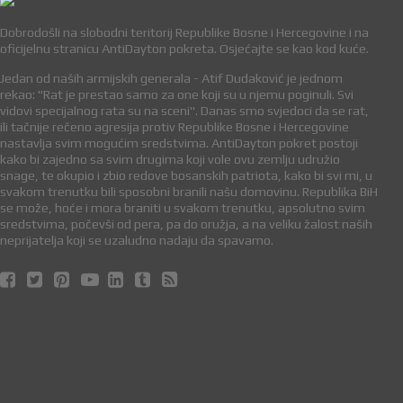
Dobrodošli na slobodni teritorij Republike Bosne i Hercegovine i na
oficijelnu stranicu AntiDayton pokreta. Osjećajte se kao kod kuće.
Jedan od naših armijskih generala - Atif Dudaković je jednom
rekao: "Rat je prestao samo za one koji su u njemu poginuli. Svi
vidovi specijalnog rata su na sceni". Danas smo svjedoci da se rat,
ili tačnije rečeno agresija protiv Republike Bosne i Hercegovine
nastavlja svim mogućim sredstvima. AntiDayton pokret postoji
kako bi zajedno sa svim drugima koji vole ovu zemlju udružio
snage, te okupio i zbio redove bosanskih patriota, kako bi svi mi, u
svakom trenutku bili sposobni branili našu domovinu. Republika BiH
se može, hoće i mora braniti u svakom trenutku, apsolutno svim
sredstvima, počevši od pera, pa do oružja, a na veliku žalost naših
neprijatelja koji se uzaludno nadaju da spavamo.