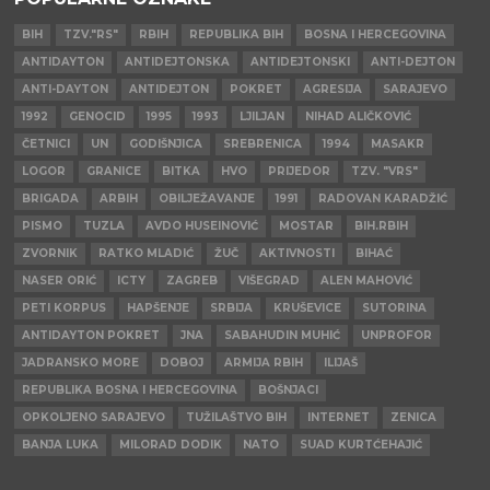
BIH
TZV."RS"
RBIH
REPUBLIKA BIH
BOSNA I HERCEGOVINA
ANTIDAYTON
ANTIDEJTONSKA
ANTIDEJTONSKI
ANTI-DEJTON
ANTI-DAYTON
ANTIDEJTON
POKRET
AGRESIJA
SARAJEVO
1992
GENOCID
1995
1993
LJILJAN
NIHAD ALIČKOVIĆ
ČETNICI
UN
GODIŠNJICA
SREBRENICA
1994
MASAKR
LOGOR
GRANICE
BITKA
HVO
PRIJEDOR
TZV. "VRS"
BRIGADA
ARBIH
OBILJEŽAVANJE
1991
RADOVAN KARADŽIĆ
PISMO
TUZLA
AVDO HUSEINOVIĆ
MOSTAR
BIH.RBIH
ZVORNIK
RATKO MLADIĆ
ŽUČ
AKTIVNOSTI
BIHAĆ
NASER ORIĆ
ICTY
ZAGREB
VIŠEGRAD
ALEN MAHOVIĆ
PETI KORPUS
HAPŠENJE
SRBIJA
KRUŠEVICE
SUTORINA
ANTIDAYTON POKRET
JNA
SABAHUDIN MUHIĆ
UNPROFOR
JADRANSKO MORE
DOBOJ
ARMIJA RBIH
ILIJAŠ
REPUBLIKA BOSNA I HERCEGOVINA
BOŠNJACI
OPKOLJENO SARAJEVO
TUŽILAŠTVO BIH
INTERNET
ZENICA
BANJA LUKA
MILORAD DODIK
NATO
SUAD KURTĆEHAJIĆ