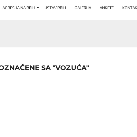
AGRESIJA NA RBIH
USTAV RBIH
GALERIJA
ANKETE
KONTAK
 OZNAČENE SA "VOZUĆA"