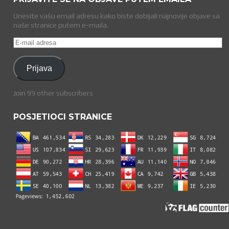
Unesite vašu email adresu kako biste dobijali najnovije objave sa
naše stranice putem e-maila.
E-
mail
adresa
Prijava
Join 99 other subscribers
POSJETIOCI STRANICE