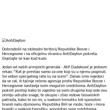
Dobrodošli na slobodni teritorij Republike Bosne i
Hercegovine i na oficijelnu stranicu AntiDayton pokreta.
Osjećajte se kao kod kuće.
Jedan od naših armijskih generala - Atif Dudaković je jednom
rekao: "Rat je prestao samo za one koji su u njemu poginuli.
Svi vidovi specijalnog rata su na sceni". Danas smo svjedoci
da se rat, ili tačnije rečeno agresija protiv Republike Bosne i
Hercegovine nastavlja svim mogućim sredstvima. AntiDayton
pokret postoji kako bi zajedno sa svim drugima koji vole ovu
zemlju udružio snage, te okupio i zbio redove bosanskih
patriota, kako bi svi mi, u svakom trenutku bili sposobni
branili našu domovinu. Republika BiH se može, hoće i mora
braniti u svakom trenutku, apsolutno svim sredstvima,