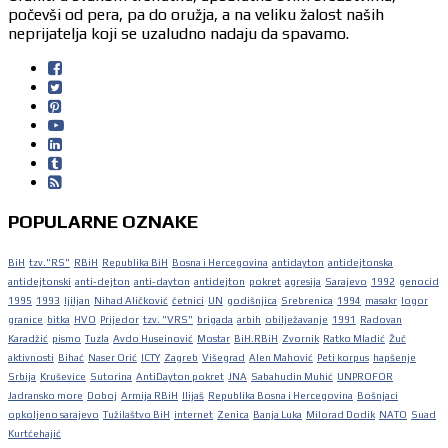
počevši od pera, pa do oružja, a na veliku žalost naših
neprijatelja koji se uzaludno nadaju da spavamo.
POPULARNE OZNAKE
BiH
tzv."RS"
RBiH
Republika BiH
Bosna i Hercegovina
antidayton
antidejtonska
antidejtonski
anti-dejton
anti-dayton
antidejton
pokret
agresija
Sarajevo
1992
genocid
1995
1993
ljiljan
Nihad Aličković
četnici
UN
godišnjica
Srebrenica
1994
masakr
logor
granice
bitka
HVO
Prijedor
tzv. "VRS"
brigada
arbih
obilježavanje
1991
Radovan
Karadžić
pismo
Tuzla
Avdo Huseinović
Mostar
BiH.RBiH
Zvornik
Ratko Mladić
Žuč
aktivnosti
Bihać
Naser Orić
ICTY
Zagreb
Višegrad
Alen Mahović
Peti korpus
hapšenje
Srbija
Kruševice
Sutorina
AntiDayton pokret
JNA
Sabahudin Muhić
UNPROFOR
Jadransko more
Doboj
Armija RBiH
Ilijaš
Republika Bosna i Hercegovina
Bošnjaci
opkoljeno sarajevo
Tužilaštvo BiH
internet
Zenica
Banja Luka
Milorad Dodik
NATO
Suad
Kurtćehajić