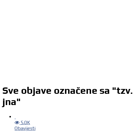
Sve objave označene sa "tzv.
jna"
5.0K
Obavijesti