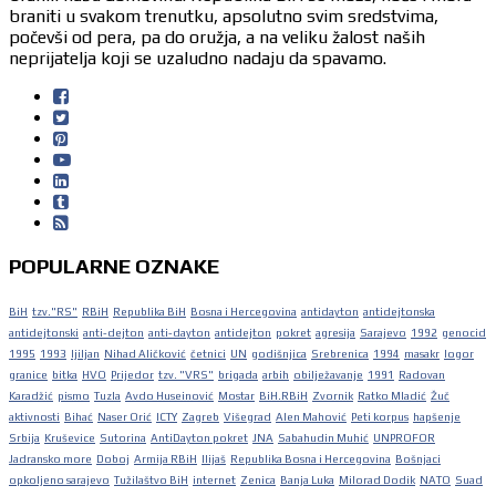
braniti u svakom trenutku, apsolutno svim sredstvima,
počevši od pera, pa do oružja, a na veliku žalost naših
neprijatelja koji se uzaludno nadaju da spavamo.
POPULARNE OZNAKE
BiH
tzv."RS"
RBiH
Republika BiH
Bosna i Hercegovina
antidayton
antidejtonska
antidejtonski
anti-dejton
anti-dayton
antidejton
pokret
agresija
Sarajevo
1992
genocid
1995
1993
ljiljan
Nihad Aličković
četnici
UN
godišnjica
Srebrenica
1994
masakr
logor
granice
bitka
HVO
Prijedor
tzv. "VRS"
brigada
arbih
obilježavanje
1991
Radovan
Karadžić
pismo
Tuzla
Avdo Huseinović
Mostar
BiH.RBiH
Zvornik
Ratko Mladić
Žuč
aktivnosti
Bihać
Naser Orić
ICTY
Zagreb
Višegrad
Alen Mahović
Peti korpus
hapšenje
Srbija
Kruševice
Sutorina
AntiDayton pokret
JNA
Sabahudin Muhić
UNPROFOR
Jadransko more
Doboj
Armija RBiH
Ilijaš
Republika Bosna i Hercegovina
Bošnjaci
opkoljeno sarajevo
Tužilaštvo BiH
internet
Zenica
Banja Luka
Milorad Dodik
NATO
Suad