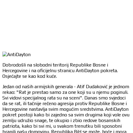
Dobrodošli na slobodni teritorij Republike Bosne i
Hercegovine i na oficijelnu stranicu AntiDayton pokreta.
Osjećajte se kao kod kuće.
Jedan od naših armijskih generala - Atif Dudaković je jednom
rekao: "Rat je prestao samo za one koji su u njemu poginuli.
Svi vidovi specijalnog rata su na sceni". Danas smo svjedoci
da se rat, ili tačnije rečeno agresija protiv Republike Bosne i
Hercegovine nastavlja svim mogućim sredstvima. AntiDayton
pokret postoji kako bi zajedno sa svim drugima koji vole ovu
zemlju udružio snage, te okupio i zbio redove bosanskih
patriota, kako bi svi mi, u svakom trenutku bili sposobni
branili našu domovinu. Republika BiH se može, hoće i mora