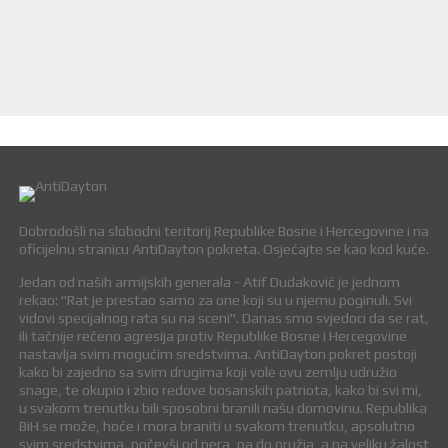
Dobrodošli na slobodni teritorij Republike Bosne i Hercegovine i na
oficijelnu stranicu AntiDayton pokreta. Osjećajte se kao kod kuće.
Jedan od naših armijskih generala - Atif Dudaković je jednom
rekao: "Rat je prestao samo za one koji su u njemu poginuli. Svi
vidovi specijalnog rata su na sceni". Danas smo svjedoci da se rat,
ili tačnije rečeno agresija protiv Republike Bosne i Hercegovine
nastavlja svim mogućim sredstvima. AntiDayton pokret postoji
kako bi zajedno sa svim drugima koji vole ovu zemlju udružio
snage, te okupio i zbio redove bosanskih patriota, kako bi svi mi,
u svakom trenutku bili sposobni branili našu domovinu. Republika
BiH se može, hoće i mora braniti u svakom trenutku, apsolutno
svim sredstvima, počevši od pera, pa do oružja, a na veliku žalost