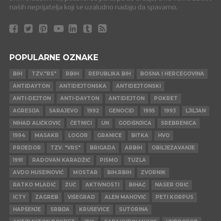
naših neprijatelja koji se uzaludno nadaju da spavamo.
POPULARNE OZNAKE
BIH
TZV."RS"
RBIH
REPUBLIKA BIH
BOSNA I HERCEGOVINA
ANTIDAYTON
ANTIDEJTONSKA
ANTIDEJTONSKI
ANTI-DEJTON
ANTI-DAYTON
ANTIDEJTON
POKRET
AGRESIJA
SARAJEVO
1992
GENOCID
1995
1993
LJILJAN
NIHAD ALIČKOVIĆ
ČETNICI
UN
GODIŠNJICA
SREBRENICA
1994
MASAKR
LOGOR
GRANICE
BITKA
HVO
PRIJEDOR
TZV. "VRS"
BRIGADA
ARBIH
OBILJEŽAVANJE
1991
RADOVAN KARADŽIĆ
PISMO
TUZLA
AVDO HUSEINOVIĆ
MOSTAR
BIH.RBIH
ZVORNIK
RATKO MLADIĆ
ŽUČ
AKTIVNOSTI
BIHAĆ
NASER ORIĆ
ICTY
ZAGREB
VIŠEGRAD
ALEN MAHOVIĆ
PETI KORPUS
HAPŠENJE
SRBIJA
KRUŠEVICE
SUTORINA