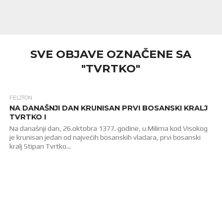
SVE OBJAVE OZNAČENE SA
"TVRTKO"
FELJTON
3.6K
NA DANAŠNJI DAN KRUNISAN PRVI BOSANSKI KRALJ
TVRTKO I
Na današnji dan, 26.oktobra 1377. godine, u Milima kod Visokog
je krunisan jedan od najvećih bosanskih vladara, prvi bosanski
kralj Stipan Tvrtko...