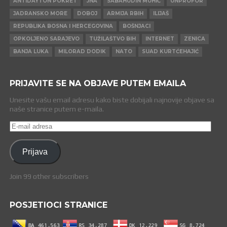
ANTIDAYTON POKRET
JNA
SABAHUDIN MUHIĆ
UNPROFOR
JADRANSKO MORE
DOBOJ
ARMIJA RBIH
ILIJAŠ
REPUBLIKA BOSNA I HERCEGOVINA
BOŠNJACI
OPKOLJENO SARAJEVO
TUŽILAŠTVO BIH
INTERNET
ZENICA
BANJA LUKA
MILORAD DODIK
NATO
SUAD KURTĆEHAJIĆ
PRIJAVITE SE NA OBJAVE PUTEM EMAILA
Unesite vašu email adresu kako biste dobijali najnovije objave sa
naše stranice putem e-maila.
E-
mail
adresa
Prijava
Join 99 other subscribers
POSJETIOCI STRANICE