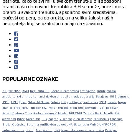
patriota, kako bi svi mi, u svakom trenutku bili sposobni
branili našu domovinu. Republika BiH se može, hoće i mora
braniti u svakom trenutku, apsolutno svim sredstvima,
počevši od pera, pa do oružja, a na veliku žalost naših
neprijatelja koji se uzaludno nadaju da spavamo.
POPULARNE OZNAKE
BiH
tzv."RS"
RBiH
Republika BiH
Bosna i Hercegovina
antidayton
antidejtonska
antidejtonski
anti-dejton
anti-dayton
antidejton
pokret
agresija
Sarajevo
1992
genocid
1995
1993
ljiljan
Nihad Aličković
četnici
UN
godišnjica
Srebrenica
1994
masakr
logor
granice
bitka
HVO
Prijedor
tzv. "VRS"
brigada
arbih
obilježavanje
1991
Radovan
Karadžić
pismo
Tuzla
Avdo Huseinović
Mostar
BiH.RBiH
Zvornik
Ratko Mladić
Žuč
aktivnosti
Bihać
Naser Orić
ICTY
Zagreb
Višegrad
Alen Mahović
Peti korpus
hapšenje
Srbija
Kruševice
Sutorina
AntiDayton pokret
JNA
Sabahudin Muhić
UNPROFOR
Jadransko more
Doboj
Armija RBiH
Ilijaš
Republika Bosna i Hercegovina
Bošnjaci