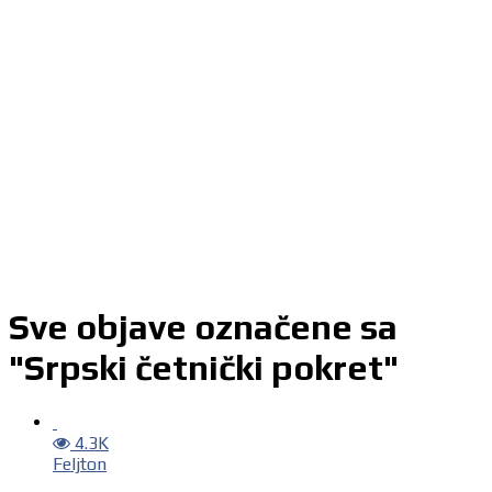
Sve objave označene sa
"Srpski četnički pokret"
4.3K
Feljton