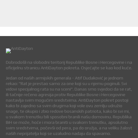
Dobrodošli na slobodni teritorij Republike Bosne i Hercegovine i na
oficijelnu stranicu AntiDayton pokreta. Osjećajte se kao kod kuće.
Jedan od naših armijskih generala - Atif Dudaković je jednom
rekao: "Rat je prestao samo za one koji su u njemu poginuli. Svi
vidovi specijalnog rata su na sceni". Danas smo svjedoci da se rat,
ili tačnije rečeno agresija protiv Republike Bosne i Hercegovine
nastavlja svim mogućim sredstvima. AntiDayton pokret postoji
kako bi zajedno sa svim drugima koji vole ovu zemlju udružio
snage, te okupio i zbio redove bosanskih patriota, kako bi svi mi,
u svakom trenutku bili sposobni branili našu domovinu. Republika
BiH se može, hoće i mora braniti u svakom trenutku, apsolutno
svim sredstvima, počevši od pera, pa do oružja, a na veliku žalost
naših neprijatelja koji se uzaludno nadaju da spavamo.