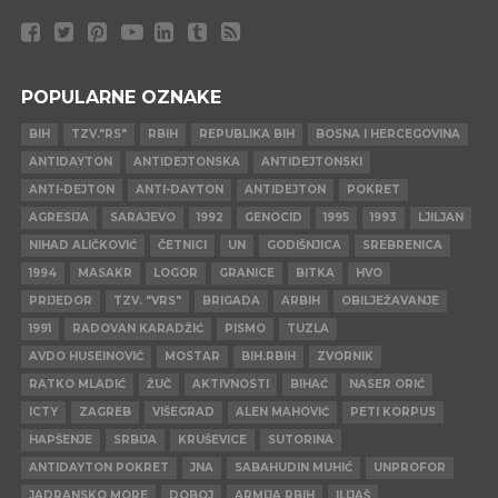
POPULARNE OZNAKE
BIH
TZV."RS"
RBIH
REPUBLIKA BIH
BOSNA I HERCEGOVINA
ANTIDAYTON
ANTIDEJTONSKA
ANTIDEJTONSKI
ANTI-DEJTON
ANTI-DAYTON
ANTIDEJTON
POKRET
AGRESIJA
SARAJEVO
1992
GENOCID
1995
1993
LJILJAN
NIHAD ALIČKOVIĆ
ČETNICI
UN
GODIŠNJICA
SREBRENICA
1994
MASAKR
LOGOR
GRANICE
BITKA
HVO
PRIJEDOR
TZV. "VRS"
BRIGADA
ARBIH
OBILJEŽAVANJE
1991
RADOVAN KARADŽIĆ
PISMO
TUZLA
AVDO HUSEINOVIĆ
MOSTAR
BIH.RBIH
ZVORNIK
RATKO MLADIĆ
ŽUČ
AKTIVNOSTI
BIHAĆ
NASER ORIĆ
ICTY
ZAGREB
VIŠEGRAD
ALEN MAHOVIĆ
PETI KORPUS
HAPŠENJE
SRBIJA
KRUŠEVICE
SUTORINA
ANTIDAYTON POKRET
JNA
SABAHUDIN MUHIĆ
UNPROFOR
JADRANSKO MORE
DOBOJ
ARMIJA RBIH
ILIJAŠ