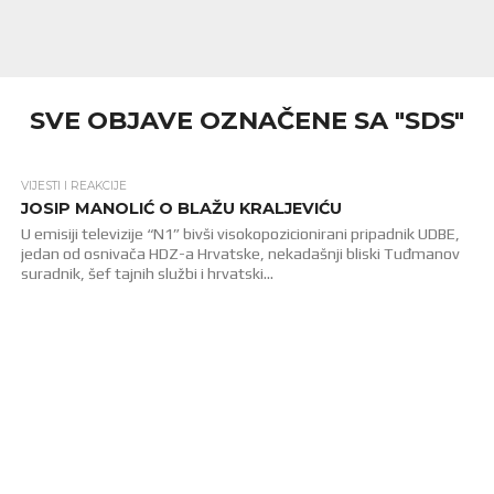
SVE OBJAVE OZNAČENE SA "SDS"
VIJESTI I REAKCIJE
1.7K
JOSIP MANOLIĆ O BLAŽU KRALJEVIĆU
U emisiji televizije “N1” bivši visokopozicionirani pripadnik UDBE,
jedan od osnivača HDZ-a Hrvatske, nekadašnji bliski Tuđmanov
suradnik, šef tajnih službi i hrvatski...