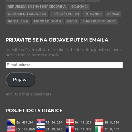
REPUBLIKA BOSNA I HERCEGOVINA
BOŠNJACI
OPKOLJENO SARAJEVO
TUŽILAŠTVO BIH
INTERNET
ZENICA
BANJA LUKA
MILORAD DODIK
NATO
SUAD KURTĆEHAJIĆ
PRIJAVITE SE NA OBJAVE PUTEM EMAILA
Unesite vašu email adresu kako biste dobijali najnovije objave sa
naše stranice putem e-maila.
E-
mail
adresa
Prijava
Join 99 other subscribers
POSJETIOCI STRANICE