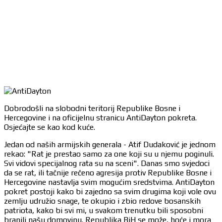
Dobrodošli na slobodni teritorij Republike Bosne i
Hercegovine i na oficijelnu stranicu AntiDayton pokreta.
Osjećajte se kao kod kuće.
Jedan od naših armijskih generala - Atif Dudaković je jednom
rekao: "Rat je prestao samo za one koji su u njemu poginuli.
Svi vidovi specijalnog rata su na sceni". Danas smo svjedoci
da se rat, ili tačnije rečeno agresija protiv Republike Bosne i
Hercegovine nastavlja svim mogućim sredstvima. AntiDayton
pokret postoji kako bi zajedno sa svim drugima koji vole ovu
zemlju udružio snage, te okupio i zbio redove bosanskih
patriota, kako bi svi mi, u svakom trenutku bili sposobni
branili našu domovinu. Republika BiH se može, hoće i mora