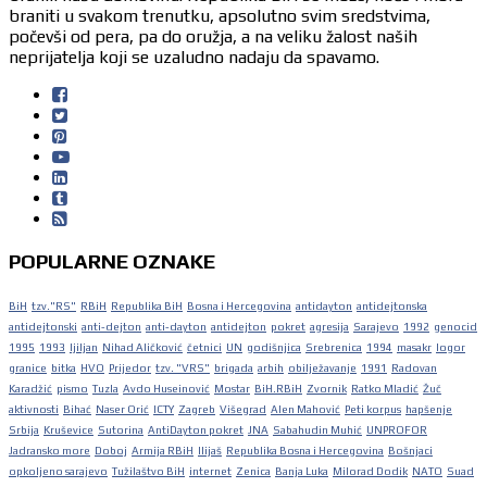
braniti u svakom trenutku, apsolutno svim sredstvima,
počevši od pera, pa do oružja, a na veliku žalost naših
neprijatelja koji se uzaludno nadaju da spavamo.
POPULARNE OZNAKE
BiH
tzv."RS"
RBiH
Republika BiH
Bosna i Hercegovina
antidayton
antidejtonska
antidejtonski
anti-dejton
anti-dayton
antidejton
pokret
agresija
Sarajevo
1992
genocid
1995
1993
ljiljan
Nihad Aličković
četnici
UN
godišnjica
Srebrenica
1994
masakr
logor
granice
bitka
HVO
Prijedor
tzv. "VRS"
brigada
arbih
obilježavanje
1991
Radovan
Karadžić
pismo
Tuzla
Avdo Huseinović
Mostar
BiH.RBiH
Zvornik
Ratko Mladić
Žuč
aktivnosti
Bihać
Naser Orić
ICTY
Zagreb
Višegrad
Alen Mahović
Peti korpus
hapšenje
Srbija
Kruševice
Sutorina
AntiDayton pokret
JNA
Sabahudin Muhić
UNPROFOR
Jadransko more
Doboj
Armija RBiH
Ilijaš
Republika Bosna i Hercegovina
Bošnjaci
opkoljeno sarajevo
Tužilaštvo BiH
internet
Zenica
Banja Luka
Milorad Dodik
NATO
Suad