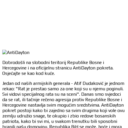
Dobrodošli na slobodni teritorij Republike Bosne i
Hercegovine i na oficijelnu stranicu AntiDayton pokreta.
Osjećajte se kao kod kuće.
Jedan od naših armijskih generala - Atif Dudaković je jednom
rekao: "Rat je prestao samo za one koji su u njemu poginuli.
Svi vidovi specijalnog rata su na sceni". Danas smo svjedoci
da se rat, ili tačnije rečeno agresija protiv Republike Bosne i
Hercegovine nastavlja svim mogućim sredstvima. AntiDayton
pokret postoji kako bi zajedno sa svim drugima koji vole ovu
zemlju udružio snage, te okupio i zbio redove bosanskih
patriota, kako bi svi mi, u svakom trenutku bili sposobni
branili našu domovinu. Republika BiH se može, hoće i mora