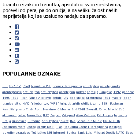
braniti u svakom trenutku, apsolutno svim sredstvima,
počevši od pera, pa do oružja, a na veliku žalost naših
neprijatelja koji se uzaludno nadaju da spavamo.
POPULARNE OZNAKE
BiH
tzv."RS"
RBiH
Republika BiH
Bosna i Hercegovina
antidayton
antidejtonska
antidejtonski
anti-dejton
anti-dayton
antidejton
pokret
agresija
Sarajevo
1992
genocid
1995
1993
ljiljan
Nihad Aličković
četnici
UN
godišnjica
Srebrenica
1994
masakr
logor
granice
bitka
HVO
Prijedor
tzv. "VRS"
brigada
arbih
obilježavanje
1991
Radovan
Karadžić
pismo
Tuzla
Avdo Huseinović
Mostar
BiH.RBiH
Zvornik
Ratko Mladić
Žuč
aktivnosti
Bihać
Naser Orić
ICTY
Zagreb
Višegrad
Alen Mahović
Peti korpus
hapšenje
Srbija
Kruševice
Sutorina
AntiDayton pokret
JNA
Sabahudin Muhić
UNPROFOR
Jadransko more
Doboj
Armija RBiH
Ilijaš
Republika Bosna i Hercegovina
Bošnjaci
opkoljeno sarajevo
Tužilaštvo BiH
internet
Zenica
Banja Luka
Milorad Dodik
NATO
Suad