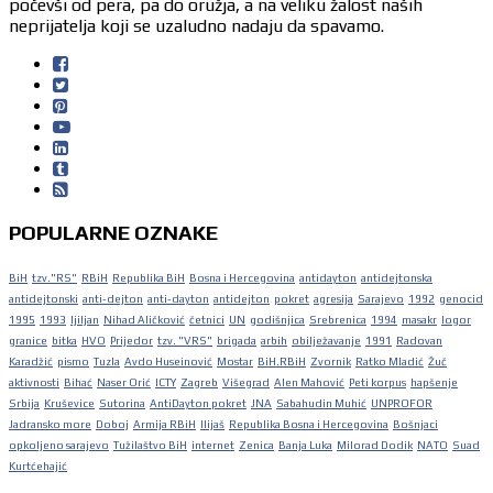
počevši od pera, pa do oružja, a na veliku žalost naših
neprijatelja koji se uzaludno nadaju da spavamo.
POPULARNE OZNAKE
BiH
tzv."RS"
RBiH
Republika BiH
Bosna i Hercegovina
antidayton
antidejtonska
antidejtonski
anti-dejton
anti-dayton
antidejton
pokret
agresija
Sarajevo
1992
genocid
1995
1993
ljiljan
Nihad Aličković
četnici
UN
godišnjica
Srebrenica
1994
masakr
logor
granice
bitka
HVO
Prijedor
tzv. "VRS"
brigada
arbih
obilježavanje
1991
Radovan
Karadžić
pismo
Tuzla
Avdo Huseinović
Mostar
BiH.RBiH
Zvornik
Ratko Mladić
Žuč
aktivnosti
Bihać
Naser Orić
ICTY
Zagreb
Višegrad
Alen Mahović
Peti korpus
hapšenje
Srbija
Kruševice
Sutorina
AntiDayton pokret
JNA
Sabahudin Muhić
UNPROFOR
Jadransko more
Doboj
Armija RBiH
Ilijaš
Republika Bosna i Hercegovina
Bošnjaci
opkoljeno sarajevo
Tužilaštvo BiH
internet
Zenica
Banja Luka
Milorad Dodik
NATO
Suad
Kurtćehajić