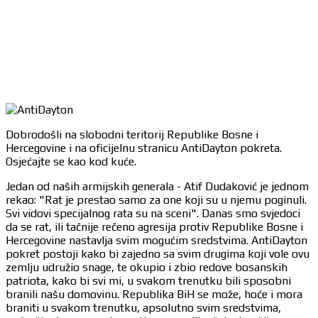
Dobrodošli na slobodni teritorij Republike Bosne i
Hercegovine i na oficijelnu stranicu AntiDayton pokreta.
Osjećajte se kao kod kuće.
Jedan od naših armijskih generala - Atif Dudaković je jednom
rekao: "Rat je prestao samo za one koji su u njemu poginuli.
Svi vidovi specijalnog rata su na sceni". Danas smo svjedoci
da se rat, ili tačnije rečeno agresija protiv Republike Bosne i
Hercegovine nastavlja svim mogućim sredstvima. AntiDayton
pokret postoji kako bi zajedno sa svim drugima koji vole ovu
zemlju udružio snage, te okupio i zbio redove bosanskih
patriota, kako bi svi mi, u svakom trenutku bili sposobni
branili našu domovinu. Republika BiH se može, hoće i mora
braniti u svakom trenutku, apsolutno svim sredstvima,