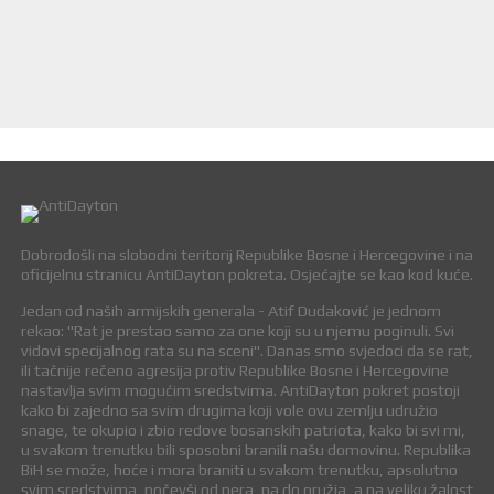
Dobrodošli na slobodni teritorij Republike Bosne i Hercegovine i na
oficijelnu stranicu AntiDayton pokreta. Osjećajte se kao kod kuće.
Jedan od naših armijskih generala - Atif Dudaković je jednom
rekao: "Rat je prestao samo za one koji su u njemu poginuli. Svi
vidovi specijalnog rata su na sceni". Danas smo svjedoci da se rat,
ili tačnije rečeno agresija protiv Republike Bosne i Hercegovine
nastavlja svim mogućim sredstvima. AntiDayton pokret postoji
kako bi zajedno sa svim drugima koji vole ovu zemlju udružio
snage, te okupio i zbio redove bosanskih patriota, kako bi svi mi,
u svakom trenutku bili sposobni branili našu domovinu. Republika
BiH se može, hoće i mora braniti u svakom trenutku, apsolutno
svim sredstvima, počevši od pera, pa do oružja, a na veliku žalost