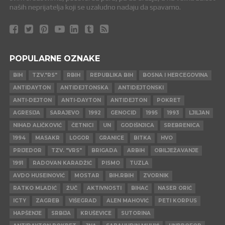
naših neprijatelja koji se uzaludno nadaju da spavamo.
POPULARNE OZNAKE
BIH
TZV."RS"
RBIH
REPUBLIKA BIH
BOSNA I HERCEGOVINA
ANTIDAYTON
ANTIDEJTONSKA
ANTIDEJTONSKI
ANTI-DEJTON
ANTI-DAYTON
ANTIDEJTON
POKRET
AGRESIJA
SARAJEVO
1992
GENOCID
1995
1993
LJILJAN
NIHAD ALIČKOVIĆ
ČETNICI
UN
GODIŠNJICA
SREBRENICA
1994
MASAKR
LOGOR
GRANICE
BITKA
HVO
PRIJEDOR
TZV. "VRS"
BRIGADA
ARBIH
OBILJEŽAVANJE
1991
RADOVAN KARADŽIĆ
PISMO
TUZLA
AVDO HUSEINOVIĆ
MOSTAR
BIH.RBIH
ZVORNIK
RATKO MLADIĆ
ŽUČ
AKTIVNOSTI
BIHAĆ
NASER ORIĆ
ICTY
ZAGREB
VIŠEGRAD
ALEN MAHOVIĆ
PETI KORPUS
HAPŠENJE
SRBIJA
KRUŠEVICE
SUTORINA