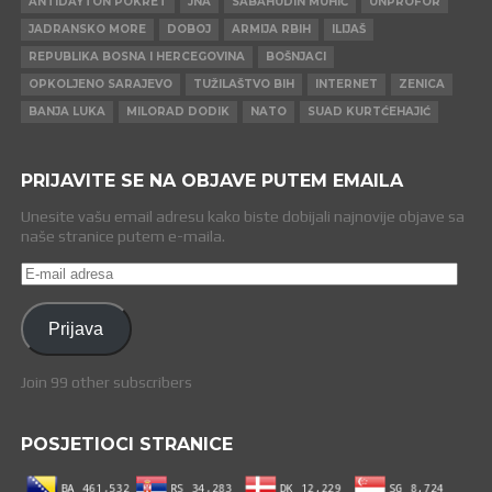
ANTIDAYTON POKRET
JNA
SABAHUDIN MUHIĆ
UNPROFOR
JADRANSKO MORE
DOBOJ
ARMIJA RBIH
ILIJAŠ
REPUBLIKA BOSNA I HERCEGOVINA
BOŠNJACI
OPKOLJENO SARAJEVO
TUŽILAŠTVO BIH
INTERNET
ZENICA
BANJA LUKA
MILORAD DODIK
NATO
SUAD KURTĆEHAJIĆ
PRIJAVITE SE NA OBJAVE PUTEM EMAILA
Unesite vašu email adresu kako biste dobijali najnovije objave sa
naše stranice putem e-maila.
E-
mail
adresa
Prijava
Join 99 other subscribers
POSJETIOCI STRANICE