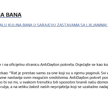
NA BANA
 KULINA BANA U SARAJEVU ZASTAVAMA SA LJILJANIMA! Jutro
 i na oficijelnu stranicu AntiDayton pokreta. Osjećajte se kao k
ekao: "Rat je prestao samo za one koji su u njemu poginuli. Svi 
egovine nastavlja svim mogućim sredstvima. AntiDayton pokret po
ko bi svi mi, u svakom trenutku bili sposobni branili našu dom
užja, a na veliku žalost naših neprijatelja koji se uzaludno nad