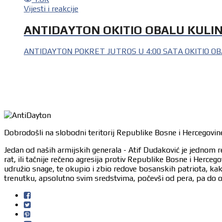
Vijesti i reakcije
ANTIDAYTON OKITIO OBALU KULI
ANTIDAYTON POKRET JUTROS U 4:00 SATA OKITIO OBALU
Dobrodošli na slobodni teritorij Republike Bosne i Hercegovine
Jedan od naših armijskih generala - Atif Dudaković je jednom r
rat, ili tačnije rečeno agresija protiv Republike Bosne i Herc
udružio snage, te okupio i zbio redove bosanskih patriota, ka
trenutku, apsolutno svim sredstvima, počevši od pera, pa do or