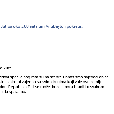
s oko 3:00 sata tim AntiDayton pokreta...
od kuće.
vidovi specijalnog rata su na sceni". Danas smo svjedoci da se
stoji kako bi zajedno sa svim drugima koji vole ovu zemlju
ovinu. Republika BiH se može, hoće i mora braniti u svakom
aju da spavamo.