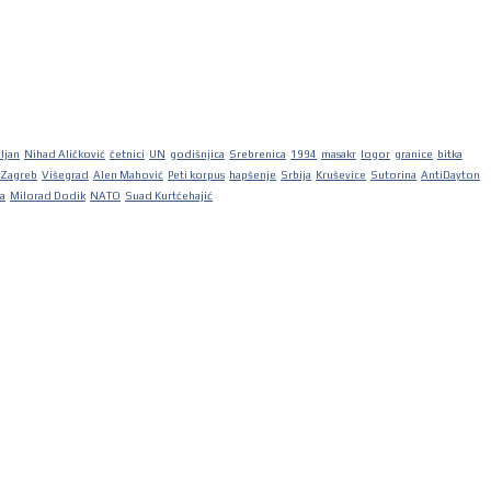
iljan
Nihad Aličković
četnici
UN
godišnjica
Srebrenica
1994
masakr
logor
granice
bitka
Zagreb
Višegrad
Alen Mahović
Peti korpus
hapšenje
Srbija
Kruševice
Sutorina
AntiDayton
ka
Milorad Dodik
NATO
Suad Kurtćehajić