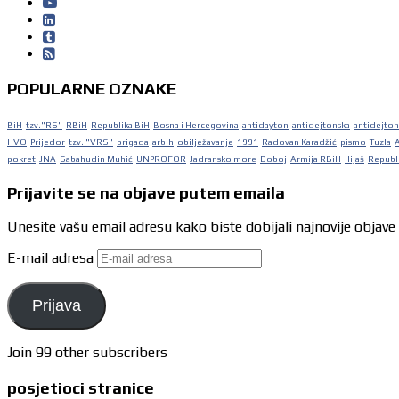
POPULARNE OZNAKE
BiH
tzv."RS"
RBiH
Republika BiH
Bosna i Hercegovina
antidayton
antidejtonska
antidejton
HVO
Prijedor
tzv. "VRS"
brigada
arbih
obilježavanje
1991
Radovan Karadžić
pismo
Tuzla
pokret
JNA
Sabahudin Muhić
UNPROFOR
Jadransko more
Doboj
Armija RBiH
Ilijaš
Republi
Prijavite se na objave putem emaila
Unesite vašu email adresu kako biste dobijali najnovije objave
E-mail adresa
Prijava
Join 99 other subscribers
posjetioci stranice