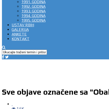
1991. GODINA
1992. GODINA
1993. GODINA
1994. GODINA
1995. GODINA
USTAV RBIH
GALERIJA
ANKETE
KONTAKT
Sve objave označene sa "Oba
1.6K