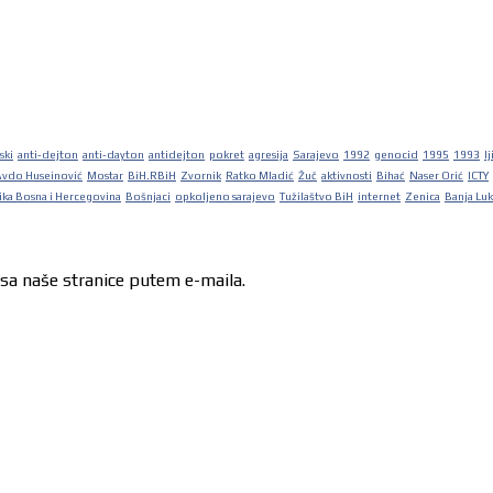
ski
anti-dejton
anti-dayton
antidejton
pokret
agresija
Sarajevo
1992
genocid
1995
1993
lj
Avdo Huseinović
Mostar
BiH.RBiH
Zvornik
Ratko Mladić
Žuč
aktivnosti
Bihać
Naser Orić
ICTY
ka Bosna i Hercegovina
Bošnjaci
opkoljeno sarajevo
Tužilaštvo BiH
internet
Zenica
Banja Lu
 sa naše stranice putem e-maila.