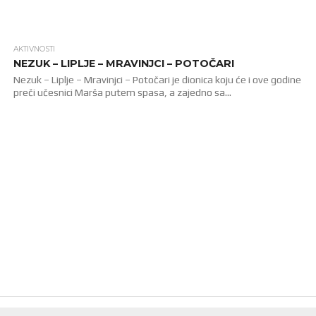
AKTIVNOSTI
1.3K
NEZUK – LIPLJE – MRAVINJCI – POTOČARI
Nezuk – Liplje – Mravinjci – Potočari je dionica koju će i ove godine
preči učesnici Marša putem spasa, a zajedno sa...