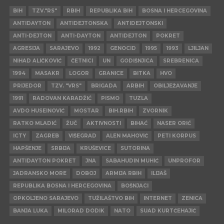
BIH
TZV."RS"
RBIH
REPUBLIKA BIH
BOSNA I HERCEGOVINA
ANTIDAYTON
ANTIDEJTONSKA
ANTIDEJTONSKI
ANTI-DEJTON
ANTI-DAYTON
ANTIDEJTON
POKRET
AGRESIJA
SARAJEVO
1992
GENOCID
1995
1993
LJILJAN
NIHAD ALIČKOVIĆ
ČETNICI
UN
GODIŠNJICA
SREBRENICA
1994
MASAKR
LOGOR
GRANICE
BITKA
HVO
PRIJEDOR
TZV. "VRS"
BRIGADA
ARBIH
OBILJEŽAVANJE
1991
RADOVAN KARADŽIĆ
PISMO
TUZLA
AVDO HUSEINOVIĆ
MOSTAR
BIH.RBIH
ZVORNIK
RATKO MLADIĆ
ŽUČ
AKTIVNOSTI
BIHAĆ
NASER ORIĆ
ICTY
ZAGREB
VIŠEGRAD
ALEN MAHOVIĆ
PETI KORPUS
HAPŠENJE
SRBIJA
KRUŠEVICE
SUTORINA
ANTIDAYTON POKRET
JNA
SABAHUDIN MUHIĆ
UNPROFOR
JADRANSKO MORE
DOBOJ
ARMIJA RBIH
ILIJAŠ
REPUBLIKA BOSNA I HERCEGOVINA
BOŠNJACI
OPKOLJENO SARAJEVO
TUŽILAŠTVO BIH
INTERNET
ZENICA
BANJA LUKA
MILORAD DODIK
NATO
SUAD KURTĆEHAJIĆ