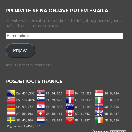
PRIJAVITE SE NA OBJAVE PUTEM EMAILA
Unesite vašu email adresu kako biste dobijali najnovije objave sa
naše stranice putem e-maila.
E-
mail
adresa
Prijava
Join 99 other subscribers
POSJETIOCI STRANICE