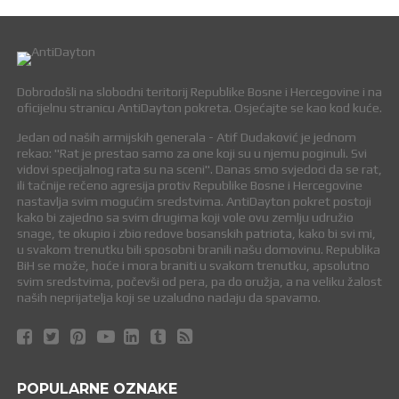
Dobrodošli na slobodni teritorij Republike Bosne i Hercegovine i na
oficijelnu stranicu AntiDayton pokreta. Osjećajte se kao kod kuće.
Jedan od naših armijskih generala - Atif Dudaković je jednom
rekao: "Rat je prestao samo za one koji su u njemu poginuli. Svi
vidovi specijalnog rata su na sceni". Danas smo svjedoci da se rat,
ili tačnije rečeno agresija protiv Republike Bosne i Hercegovine
nastavlja svim mogućim sredstvima. AntiDayton pokret postoji
kako bi zajedno sa svim drugima koji vole ovu zemlju udružio
snage, te okupio i zbio redove bosanskih patriota, kako bi svi mi,
u svakom trenutku bili sposobni branili našu domovinu. Republika
BiH se može, hoće i mora braniti u svakom trenutku, apsolutno
svim sredstvima, počevši od pera, pa do oružja, a na veliku žalost
naših neprijatelja koji se uzaludno nadaju da spavamo.
POPULARNE OZNAKE