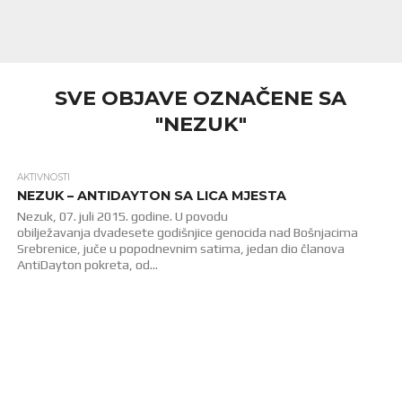
SVE OBJAVE OZNAČENE SA
"NEZUK"
AKTIVNOSTI
1.6K
NEZUK – ANTIDAYTON SA LICA MJESTA
Nezuk, 07. juli 2015. godine. U povodu
obilježavanja dvadesete godišnjice genocida nad Bošnjacima
Srebrenice, juče u popodnevnim satima, jedan dio članova
AntiDayton pokreta, od...