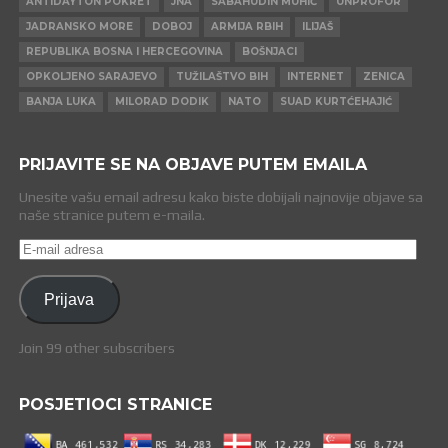
ANTIDAYTON POKRET
JNA
SABAHUDIN MUHIĆ
UNPROFOR
JADRANSKO MORE
DOBOJ
ARMIJA RBIH
ILIJAŠ
REPUBLIKA BOSNA I HERCEGOVINA
BOŠNJACI
OPKOLJENO SARAJEVO
TUŽILAŠTVO BIH
INTERNET
ZENICA
BANJA LUKA
MILORAD DODIK
NATO
SUAD KURTĆEHAJIĆ
PRIJAVITE SE NA OBJAVE PUTEM EMAILA
Unesite vašu email adresu kako biste dobijali najnovije objave sa
naše stranice putem e-maila.
E-
mail
adresa
Prijava
Join 99 other subscribers
POSJETIOCI STRANICE