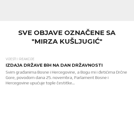
SVE OBJAVE OZNAČENE SA
"MIRZA KUŠLJUGIĆ"
VIJESTI I REAKCIJE
2.5K
IZDAJA DRŽAVE BiH NA DAN DRŽAVNOSTI
Svim građanima Bosne i Hercegovine, a Bogu mi i đetićima Drčne
Gore, povodom dana 25. novembra, Parlament Bosne i
Hercegovine upućuje tople čestitke...