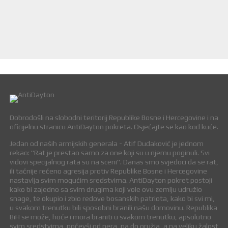
Dobrodošli na slobodni teritorij Republike Bosne i Hercegovine i na
oficijelnu stranicu AntiDayton pokreta. Osjećajte se kao kod kuće.
Jedan od naših armijskih generala - Atif Dudaković je jednom
rekao: "Rat je prestao samo za one koji su u njemu poginuli. Svi
vidovi specijalnog rata su na sceni". Danas smo svjedoci da se rat,
ili tačnije rečeno agresija protiv Republike Bosne i Hercegovine
nastavlja svim mogućim sredstvima. AntiDayton pokret postoji
kako bi zajedno sa svim drugima koji vole ovu zemlju udružio
snage, te okupio i zbio redove bosanskih patriota, kako bi svi mi,
u svakom trenutku bili sposobni branili našu domovinu. Republika
BiH se može, hoće i mora braniti u svakom trenutku, apsolutno
svim sredstvima, počevši od pera, pa do oružja, a na veliku žalost