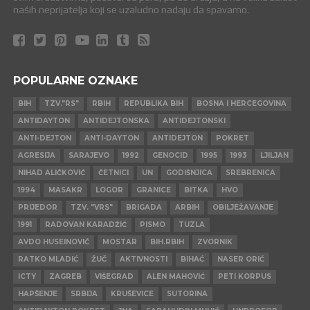
naših neprijatelja koji se uzaludno nadaju da spavamo.
POPULARNE OZNAKE
BIH
TZV."RS"
RBIH
REPUBLIKA BIH
BOSNA I HERCEGOVINA
ANTIDAYTON
ANTIDEJTONSKA
ANTIDEJTONSKI
ANTI-DEJTON
ANTI-DAYTON
ANTIDEJTON
POKRET
AGRESIJA
SARAJEVO
1992
GENOCID
1995
1993
LJILJAN
NIHAD ALIČKOVIĆ
ČETNICI
UN
GODIŠNJICA
SREBRENICA
1994
MASAKR
LOGOR
GRANICE
BITKA
HVO
PRIJEDOR
TZV. "VRS"
BRIGADA
ARBIH
OBILJEŽAVANJE
1991
RADOVAN KARADŽIĆ
PISMO
TUZLA
AVDO HUSEINOVIĆ
MOSTAR
BIH.RBIH
ZVORNIK
RATKO MLADIĆ
ŽUČ
AKTIVNOSTI
BIHAĆ
NASER ORIĆ
ICTY
ZAGREB
VIŠEGRAD
ALEN MAHOVIĆ
PETI KORPUS
HAPŠENJE
SRBIJA
KRUŠEVICE
SUTORINA