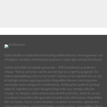
Dobrodošli na slobodni teritorij Republike Bosne i Hercegovine i na
oficijelnu stranicu AntiDayton pokreta. Osjećajte se kao kod kuće.
Jedan od naših armijskih generala - Atif Dudaković je jednom
rekao: "Rat je prestao samo za one koji su u njemu poginuli. Svi
vidovi specijalnog rata su na sceni". Danas smo svjedoci da se rat,
ili tačnije rečeno agresija protiv Republike Bosne i Hercegovine
nastavlja svim mogućim sredstvima. AntiDayton pokret postoji
kako bi zajedno sa svim drugima koji vole ovu zemlju udružio
snage, te okupio i zbio redove bosanskih patriota, kako bi svi mi,
u svakom trenutku bili sposobni branili našu domovinu. Republika
BiH se može, hoće i mora braniti u svakom trenutku, apsolutno
svim sredstvima, počevši od pera, pa do oružja, a na veliku žalost