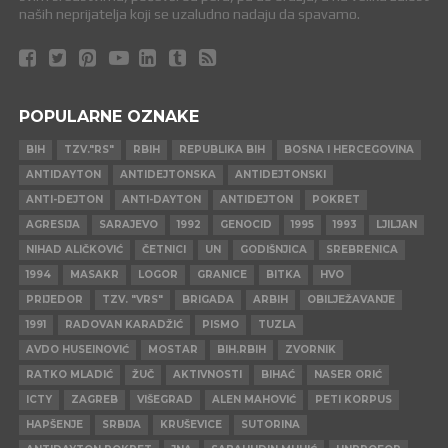
naših neprijatelja koji se uzaludno nadaju da spavamo.
POPULARNE OZNAKE
BIH
TZV."RS"
RBIH
REPUBLIKA BIH
BOSNA I HERCEGOVINA
ANTIDAYTON
ANTIDEJTONSKA
ANTIDEJTONSKI
ANTI-DEJTON
ANTI-DAYTON
ANTIDEJTON
POKRET
AGRESIJA
SARAJEVO
1992
GENOCID
1995
1993
LJILJAN
NIHAD ALIČKOVIĆ
ČETNICI
UN
GODIŠNJICA
SREBRENICA
1994
MASAKR
LOGOR
GRANICE
BITKA
HVO
PRIJEDOR
TZV. "VRS"
BRIGADA
ARBIH
OBILJEŽAVANJE
1991
RADOVAN KARADŽIĆ
PISMO
TUZLA
AVDO HUSEINOVIĆ
MOSTAR
BIH.RBIH
ZVORNIK
RATKO MLADIĆ
ŽUČ
AKTIVNOSTI
BIHAĆ
NASER ORIĆ
ICTY
ZAGREB
VIŠEGRAD
ALEN MAHOVIĆ
PETI KORPUS
HAPŠENJE
SRBIJA
KRUŠEVICE
SUTORINA