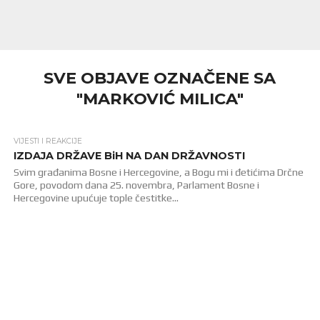
SVE OBJAVE OZNAČENE SA
"MARKOVIĆ MILICA"
VIJESTI I REAKCIJE
2.5K
IZDAJA DRŽAVE BiH NA DAN DRŽAVNOSTI
Svim građanima Bosne i Hercegovine, a Bogu mi i đetićima Drčne
Gore, povodom dana 25. novembra, Parlament Bosne i
Hercegovine upućuje tople čestitke...