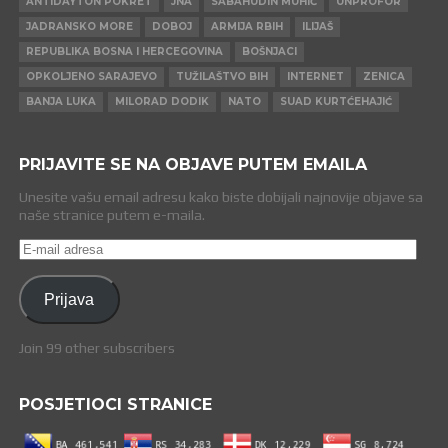
ANTIDAYTON POKRET
JNA
SABAHUDIN MUHIĆ
UNPROFOR
JADRANSKO MORE
DOBOJ
ARMIJA RBIH
ILIJAŠ
REPUBLIKA BOSNA I HERCEGOVINA
BOŠNJACI
OPKOLJENO SARAJEVO
TUŽILAŠTVO BIH
INTERNET
ZENICA
BANJA LUKA
MILORAD DODIK
NATO
SUAD KURTĆEHAJIĆ
PRIJAVITE SE NA OBJAVE PUTEM EMAILA
Unesite vašu email adresu kako biste dobijali najnovije objave sa
naše stranice putem e-maila.
E-
mail
adresa
Prijava
Join 99 other subscribers
POSJETIOCI STRANICE