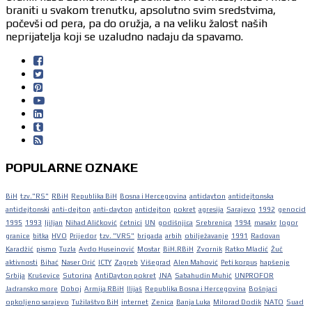
braniti u svakom trenutku, apsolutno svim sredstvima,
počevši od pera, pa do oružja, a na veliku žalost naših
neprijatelja koji se uzaludno nadaju da spavamo.
POPULARNE OZNAKE
BiH
tzv."RS"
RBiH
Republika BiH
Bosna i Hercegovina
antidayton
antidejtonska
antidejtonski
anti-dejton
anti-dayton
antidejton
pokret
agresija
Sarajevo
1992
genocid
1995
1993
ljiljan
Nihad Aličković
četnici
UN
godišnjica
Srebrenica
1994
masakr
logor
granice
bitka
HVO
Prijedor
tzv. "VRS"
brigada
arbih
obilježavanje
1991
Radovan
Karadžić
pismo
Tuzla
Avdo Huseinović
Mostar
BiH.RBiH
Zvornik
Ratko Mladić
Žuč
aktivnosti
Bihać
Naser Orić
ICTY
Zagreb
Višegrad
Alen Mahović
Peti korpus
hapšenje
Srbija
Kruševice
Sutorina
AntiDayton pokret
JNA
Sabahudin Muhić
UNPROFOR
Jadransko more
Doboj
Armija RBiH
Ilijaš
Republika Bosna i Hercegovina
Bošnjaci
opkoljeno sarajevo
Tužilaštvo BiH
internet
Zenica
Banja Luka
Milorad Dodik
NATO
Suad