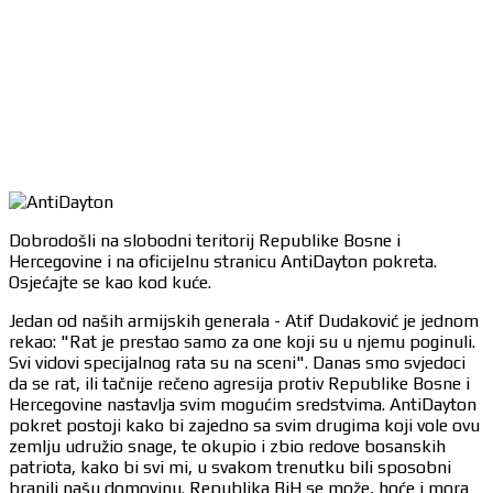
Dobrodošli na slobodni teritorij Republike Bosne i
Hercegovine i na oficijelnu stranicu AntiDayton pokreta.
Osjećajte se kao kod kuće.
Jedan od naših armijskih generala - Atif Dudaković je jednom
rekao: "Rat je prestao samo za one koji su u njemu poginuli.
Svi vidovi specijalnog rata su na sceni". Danas smo svjedoci
da se rat, ili tačnije rečeno agresija protiv Republike Bosne i
Hercegovine nastavlja svim mogućim sredstvima. AntiDayton
pokret postoji kako bi zajedno sa svim drugima koji vole ovu
zemlju udružio snage, te okupio i zbio redove bosanskih
patriota, kako bi svi mi, u svakom trenutku bili sposobni
branili našu domovinu. Republika BiH se može, hoće i mora