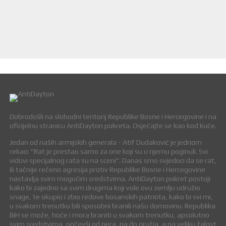
Dobrodošli na slobodni teritorij Republike Bosne i Hercegovine i na
oficijelnu stranicu AntiDayton pokreta. Osjećajte se kao kod kuće.
Jedan od naših armijskih generala - Atif Dudaković je jednom
rekao: "Rat je prestao samo za one koji su u njemu poginuli. Svi
vidovi specijalnog rata su na sceni". Danas smo svjedoci da se rat,
ili tačnije rečeno agresija protiv Republike Bosne i Hercegovine
nastavlja svim mogućim sredstvima. AntiDayton pokret postoji
kako bi zajedno sa svim drugima koji vole ovu zemlju udružio
snage, te okupio i zbio redove bosanskih patriota, kako bi svi mi,
u svakom trenutku bili sposobni branili našu domovinu. Republika
BiH se može, hoće i mora braniti u svakom trenutku, apsolutno
svim sredstvima, počevši od pera, pa do oružja, a na veliku žalost