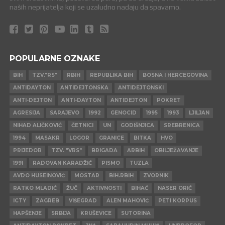
naših neprijatelja koji se uzaludno nadaju da spavamo.
POPULARNE OZNAKE
BIH
TZV."RS"
RBIH
REPUBLIKA BIH
BOSNA I HERCEGOVINA
ANTIDAYTON
ANTIDEJTONSKA
ANTIDEJTONSKI
ANTI-DEJTON
ANTI-DAYTON
ANTIDEJTON
POKRET
AGRESIJA
SARAJEVO
1992
GENOCID
1995
1993
LJILJAN
NIHAD ALIČKOVIĆ
ČETNICI
UN
GODIŠNJICA
SREBRENICA
1994
MASAKR
LOGOR
GRANICE
BITKA
HVO
PRIJEDOR
TZV. "VRS"
BRIGADA
ARBIH
OBILJEŽAVANJE
1991
RADOVAN KARADŽIĆ
PISMO
TUZLA
AVDO HUSEINOVIĆ
MOSTAR
BIH.RBIH
ZVORNIK
RATKO MLADIĆ
ŽUČ
AKTIVNOSTI
BIHAĆ
NASER ORIĆ
ICTY
ZAGREB
VIŠEGRAD
ALEN MAHOVIĆ
PETI KORPUS
HAPŠENJE
SRBIJA
KRUŠEVICE
SUTORINA