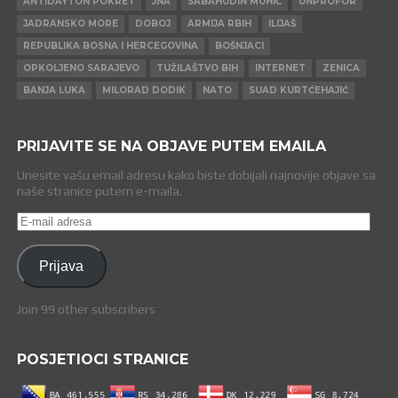
ANTIDAYTON POKRET
JNA
SABAHUDIN MUHIĆ
UNPROFOR
JADRANSKO MORE
DOBOJ
ARMIJA RBIH
ILIJAŠ
REPUBLIKA BOSNA I HERCEGOVINA
BOŠNJACI
OPKOLJENO SARAJEVO
TUŽILAŠTVO BIH
INTERNET
ZENICA
BANJA LUKA
MILORAD DODIK
NATO
SUAD KURTĆEHAJIĆ
PRIJAVITE SE NA OBJAVE PUTEM EMAILA
Unesite vašu email adresu kako biste dobijali najnovije objave sa
naše stranice putem e-maila.
E-
mail
adresa
Prijava
Join 99 other subscribers
POSJETIOCI STRANICE