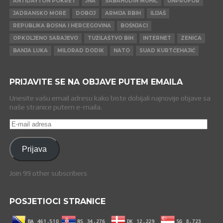
ANTIDAYTON POKRET
JNA
SABAHUDIN MUHIĆ
UNPROFOR
JADRANSKO MORE
DOBOJ
ARMIJA RBIH
ILIJAŠ
REPUBLIKA BOSNA I HERCEGOVINA
BOŠNJACI
OPKOLJENO SARAJEVO
TUŽILAŠTVO BIH
INTERNET
ZENICA
BANJA LUKA
MILORAD DODIK
NATO
SUAD KURTĆEHAJIĆ
PRIJAVITE SE NA OBJAVE PUTEM EMAILA
Unesite vašu email adresu kako biste dobijali najnovije objave sa
naše stranice putem e-maila.
E-
mail
adresa
Prijava
Join 99 other subscribers
POSJETIOCI STRANICE