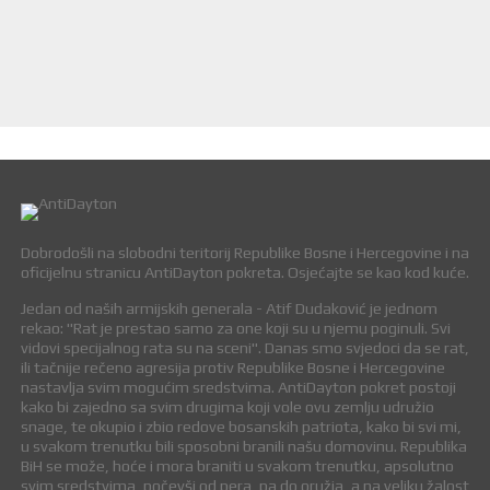
Dobrodošli na slobodni teritorij Republike Bosne i Hercegovine i na
oficijelnu stranicu AntiDayton pokreta. Osjećajte se kao kod kuće.
Jedan od naših armijskih generala - Atif Dudaković je jednom
rekao: "Rat je prestao samo za one koji su u njemu poginuli. Svi
vidovi specijalnog rata su na sceni". Danas smo svjedoci da se rat,
ili tačnije rečeno agresija protiv Republike Bosne i Hercegovine
nastavlja svim mogućim sredstvima. AntiDayton pokret postoji
kako bi zajedno sa svim drugima koji vole ovu zemlju udružio
snage, te okupio i zbio redove bosanskih patriota, kako bi svi mi,
u svakom trenutku bili sposobni branili našu domovinu. Republika
BiH se može, hoće i mora braniti u svakom trenutku, apsolutno
svim sredstvima, počevši od pera, pa do oružja, a na veliku žalost