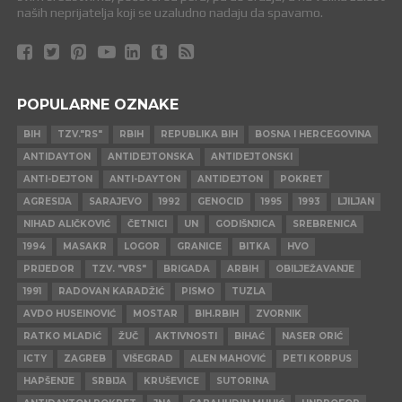
naših neprijatelja koji se uzaludno nadaju da spavamo.
POPULARNE OZNAKE
BIH
TZV."RS"
RBIH
REPUBLIKA BIH
BOSNA I HERCEGOVINA
ANTIDAYTON
ANTIDEJTONSKA
ANTIDEJTONSKI
ANTI-DEJTON
ANTI-DAYTON
ANTIDEJTON
POKRET
AGRESIJA
SARAJEVO
1992
GENOCID
1995
1993
LJILJAN
NIHAD ALIČKOVIĆ
ČETNICI
UN
GODIŠNJICA
SREBRENICA
1994
MASAKR
LOGOR
GRANICE
BITKA
HVO
PRIJEDOR
TZV. "VRS"
BRIGADA
ARBIH
OBILJEŽAVANJE
1991
RADOVAN KARADŽIĆ
PISMO
TUZLA
AVDO HUSEINOVIĆ
MOSTAR
BIH.RBIH
ZVORNIK
RATKO MLADIĆ
ŽUČ
AKTIVNOSTI
BIHAĆ
NASER ORIĆ
ICTY
ZAGREB
VIŠEGRAD
ALEN MAHOVIĆ
PETI KORPUS
HAPŠENJE
SRBIJA
KRUŠEVICE
SUTORINA