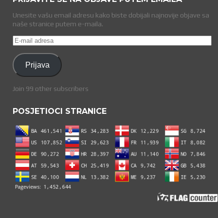
Unesite vašu email adresu kako biste dobijali najnovije objave sa
naše stranice putem e-maila.
E-
mail
adresa
Prijava
Join 99 other subscribers
POSJETIOCI STRANICE