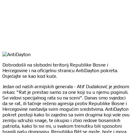
Dobrodošli na slobodni teritorij Republike Bosne i
Hercegovine i na oficijelnu stranicu AntiDayton pokreta.
Osjećajte se kao kod kuće.
Jedan od naših armijskih generala - Atif Dudaković je jednom
rekao: "Rat je prestao samo za one koji su u njemu poginuli.
Svi vidovi specijalnog rata su na sceni". Danas smo svjedoci
da se rat, ili tačnije rečeno agresija protiv Republike Bosne i
Hercegovine nastavlja svim mogućim sredstvima. AntiDayton
pokret postoji kako bi zajedno sa svim drugima koji vole ovu
zemlju udružio snage, te okupio i zbio redove bosanskih
patriota, kako bi svi mi, u svakom trenutku bili sposobni
branili našu domovinu. Republika BiH se može, hoće i mora