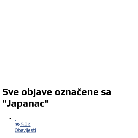
Sve objave označene sa
"Japanac"
5.0K
Obavijesti