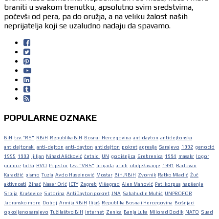
braniti u svakom trenutku, apsolutno svim sredstvima,
počevši od pera, pa do oružja, a na veliku žalost naših
neprijatelja koji se uzaludno nadaju da spavamo.
POPULARNE OZNAKE
BiH
tzv."RS"
RBiH
Republika BiH
Bosna i Hercegovina
antidayton
antidejtonska
antidejtonski
anti-dejton
anti-dayton
antidejton
pokret
agresija
Sarajevo
1992
genocid
1995
1993
ljiljan
Nihad Aličković
četnici
UN
godišnjica
Srebrenica
1994
masakr
logor
granice
bitka
HVO
Prijedor
tzv. "VRS"
brigada
arbih
obilježavanje
1991
Radovan
Karadžić
pismo
Tuzla
Avdo Huseinović
Mostar
BiH.RBiH
Zvornik
Ratko Mladić
Žuč
aktivnosti
Bihać
Naser Orić
ICTY
Zagreb
Višegrad
Alen Mahović
Peti korpus
hapšenje
Srbija
Kruševice
Sutorina
AntiDayton pokret
JNA
Sabahudin Muhić
UNPROFOR
Jadransko more
Doboj
Armija RBiH
Ilijaš
Republika Bosna i Hercegovina
Bošnjaci
opkoljeno sarajevo
Tužilaštvo BiH
internet
Zenica
Banja Luka
Milorad Dodik
NATO
Suad