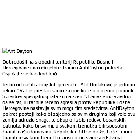
Dobrodošli na slobodni teritorij Republike Bosne i
Hercegovine i na oficijelnu stranicu AntiDayton pokreta.
Osjećajte se kao kod kuće.
Jedan od naših armijskih generala - Atif Dudaković je jednom
rekao: "Rat je prestao samo za one koji su u njemu poginuli.
Svi vidovi specijalnog rata su na sceni". Danas smo svjedoci
da se rat, ili tačnije rečeno agresija protiv Republike Bosne i
Hercegovine nastavlja svim mogućim sredstvima. AntiDayton
pokret postoji kako bi zajedno sa svim drugima koji vole ovu
zemlju udružio snage, te okupio i zbio redove bosanskih
patriota, kako bi svi mi, u svakom trenutku bili sposobni
branili našu domovinu. Republika BiH se može, hoće i mora
braniti u svakom trenutku, apsolutno svim sredstvima,