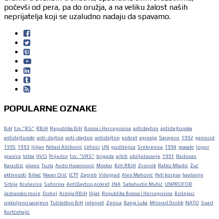
počevši od pera, pa do oružja, a na veliku žalost naših
neprijatelja koji se uzaludno nadaju da spavamo.
POPULARNE OZNAKE
BiH
tzv."RS"
RBiH
Republika BiH
Bosna i Hercegovina
antidayton
antidejtonska
antidejtonski
anti-dejton
anti-dayton
antidejton
pokret
agresija
Sarajevo
1992
genocid
1995
1993
ljiljan
Nihad Aličković
četnici
UN
godišnjica
Srebrenica
1994
masakr
logor
granice
bitka
HVO
Prijedor
tzv. "VRS"
brigada
arbih
obilježavanje
1991
Radovan
Karadžić
pismo
Tuzla
Avdo Huseinović
Mostar
BiH.RBiH
Zvornik
Ratko Mladić
Žuč
aktivnosti
Bihać
Naser Orić
ICTY
Zagreb
Višegrad
Alen Mahović
Peti korpus
hapšenje
Srbija
Kruševice
Sutorina
AntiDayton pokret
JNA
Sabahudin Muhić
UNPROFOR
Jadransko more
Doboj
Armija RBiH
Ilijaš
Republika Bosna i Hercegovina
Bošnjaci
opkoljeno sarajevo
Tužilaštvo BiH
internet
Zenica
Banja Luka
Milorad Dodik
NATO
Suad
Kurtćehajić