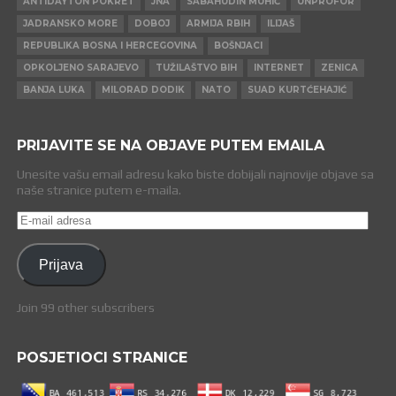
ANTIDAYTON POKRET
JNA
SABAHUDIN MUHIĆ
UNPROFOR
JADRANSKO MORE
DOBOJ
ARMIJA RBIH
ILIJAŠ
REPUBLIKA BOSNA I HERCEGOVINA
BOŠNJACI
OPKOLJENO SARAJEVO
TUŽILAŠTVO BIH
INTERNET
ZENICA
BANJA LUKA
MILORAD DODIK
NATO
SUAD KURTĆEHAJIĆ
PRIJAVITE SE NA OBJAVE PUTEM EMAILA
Unesite vašu email adresu kako biste dobijali najnovije objave sa
naše stranice putem e-maila.
E-
mail
adresa
Prijava
Join 99 other subscribers
POSJETIOCI STRANICE