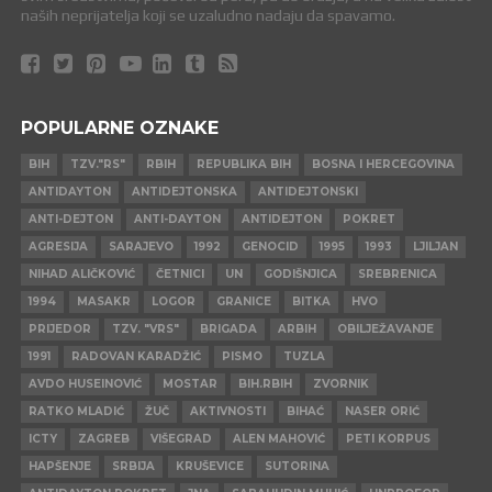
naših neprijatelja koji se uzaludno nadaju da spavamo.
POPULARNE OZNAKE
BIH
TZV."RS"
RBIH
REPUBLIKA BIH
BOSNA I HERCEGOVINA
ANTIDAYTON
ANTIDEJTONSKA
ANTIDEJTONSKI
ANTI-DEJTON
ANTI-DAYTON
ANTIDEJTON
POKRET
AGRESIJA
SARAJEVO
1992
GENOCID
1995
1993
LJILJAN
NIHAD ALIČKOVIĆ
ČETNICI
UN
GODIŠNJICA
SREBRENICA
1994
MASAKR
LOGOR
GRANICE
BITKA
HVO
PRIJEDOR
TZV. "VRS"
BRIGADA
ARBIH
OBILJEŽAVANJE
1991
RADOVAN KARADŽIĆ
PISMO
TUZLA
AVDO HUSEINOVIĆ
MOSTAR
BIH.RBIH
ZVORNIK
RATKO MLADIĆ
ŽUČ
AKTIVNOSTI
BIHAĆ
NASER ORIĆ
ICTY
ZAGREB
VIŠEGRAD
ALEN MAHOVIĆ
PETI KORPUS
HAPŠENJE
SRBIJA
KRUŠEVICE
SUTORINA