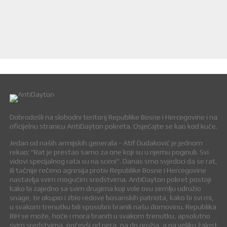
Dobrodošli na slobodni teritorij Republike Bosne i Hercegovine i na
oficijelnu stranicu AntiDayton pokreta. Osjećajte se kao kod kuće.
Jedan od naših armijskih generala - Atif Dudaković je jednom
rekao: "Rat je prestao samo za one koji su u njemu poginuli. Svi
vidovi specijalnog rata su na sceni". Danas smo svjedoci da se rat,
ili tačnije rečeno agresija protiv Republike Bosne i Hercegovine
nastavlja svim mogućim sredstvima. AntiDayton pokret postoji
kako bi zajedno sa svim drugima koji vole ovu zemlju udružio
snage, te okupio i zbio redove bosanskih patriota, kako bi svi mi,
u svakom trenutku bili sposobni branili našu domovinu. Republika
BiH se može, hoće i mora braniti u svakom trenutku, apsolutno
svim sredstvima, počevši od pera, pa do oružja, a na veliku žalost