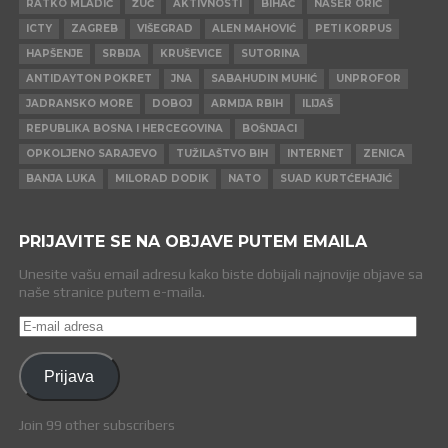
RATKO MLADIĆ
ŽUČ
AKTIVNOSTI
BIHAĆ
NASER ORIĆ
ICTY
ZAGREB
VIŠEGRAD
ALEN MAHOVIĆ
PETI KORPUS
HAPŠENJE
SRBIJA
KRUŠEVICE
SUTORINA
ANTIDAYTON POKRET
JNA
SABAHUDIN MUHIĆ
UNPROFOR
JADRANSKO MORE
DOBOJ
ARMIJA RBIH
ILIJAŠ
REPUBLIKA BOSNA I HERCEGOVINA
BOŠNJACI
OPKOLJENO SARAJEVO
TUŽILAŠTVO BIH
INTERNET
ZENICA
BANJA LUKA
MILORAD DODIK
NATO
SUAD KURTĆEHAJIĆ
PRIJAVITE SE NA OBJAVE PUTEM EMAILA
Unesite vašu email adresu kako biste dobijali najnovije objave sa
naše stranice putem e-maila.
E-
mail
adresa
Prijava
Join 99 other subscribers