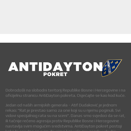
Dobrodošli na slobodni teritorij Republike Bosne i Hercegovine i na
oficijelnu stranicu AntiDayton pokreta. Osjećajte se kao kod kuće.
Jedan od naših armijskih generala - Atif Dudaković je jednom
rekao: "Rat je prestao samo za one koji su u njemu poginuli. Svi
vidovi specijalnog rata su na sceni". Danas smo svjedoci da se rat,
ili tačnije rečeno agresija protiv Republike Bosne i Hercegovine
nastavlja svim mogućim sredstvima. AntiDayton pokret postoji