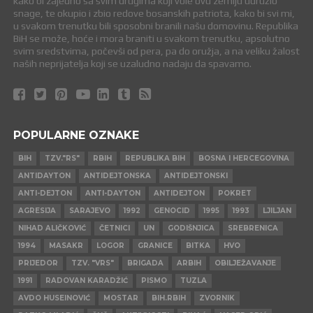
kako bi zajedno sa svim drugima koji vole ovu zemlju udružio
snage, te okupio i zbio redove bosanskih patriota, kako bi svi mi,
u svakom trenutku bili sposobni branili našu domovinu. Republika
BiH se može, hoće i mora braniti u svakom trenutku, apsolutno
svim sredstvima, počevši od pera, pa do oružja, a na veliku žalost
naših neprijatelja koji se uzaludno nadaju da spavamo.
POPULARNE OZNAKE
BIH
TZV."RS"
RBIH
REPUBLIKA BIH
BOSNA I HERCEGOVINA
ANTIDAYTON
ANTIDEJTONSKA
ANTIDEJTONSKI
ANTI-DEJTON
ANTI-DAYTON
ANTIDEJTON
POKRET
AGRESIJA
SARAJEVO
1992
GENOCID
1995
1993
LJILJAN
NIHAD ALIČKOVIĆ
ČETNICI
UN
GODIŠNJICA
SREBRENICA
1994
MASAKR
LOGOR
GRANICE
BITKA
HVO
PRIJEDOR
TZV. "VRS"
BRIGADA
ARBIH
OBILJEŽAVANJE
1991
RADOVAN KARADŽIĆ
PISMO
TUZLA
AVDO HUSEINOVIĆ
MOSTAR
BIH.RBIH
ZVORNIK