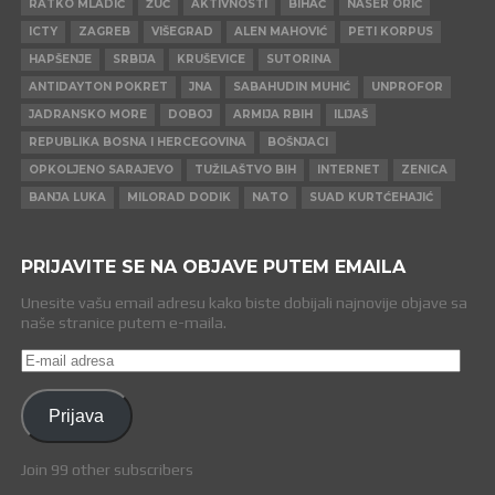
RATKO MLADIĆ
ŽUČ
AKTIVNOSTI
BIHAĆ
NASER ORIĆ
ICTY
ZAGREB
VIŠEGRAD
ALEN MAHOVIĆ
PETI KORPUS
HAPŠENJE
SRBIJA
KRUŠEVICE
SUTORINA
ANTIDAYTON POKRET
JNA
SABAHUDIN MUHIĆ
UNPROFOR
JADRANSKO MORE
DOBOJ
ARMIJA RBIH
ILIJAŠ
REPUBLIKA BOSNA I HERCEGOVINA
BOŠNJACI
OPKOLJENO SARAJEVO
TUŽILAŠTVO BIH
INTERNET
ZENICA
BANJA LUKA
MILORAD DODIK
NATO
SUAD KURTĆEHAJIĆ
PRIJAVITE SE NA OBJAVE PUTEM EMAILA
Unesite vašu email adresu kako biste dobijali najnovije objave sa
naše stranice putem e-maila.
E-
mail
adresa
Prijava
Join 99 other subscribers