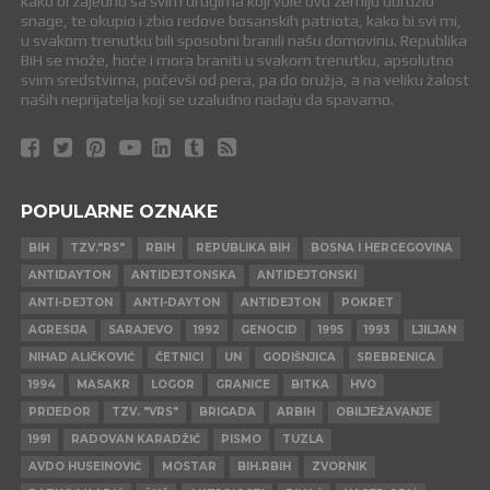
kako bi zajedno sa svim drugima koji vole ovu zemlju udružio
snage, te okupio i zbio redove bosanskih patriota, kako bi svi mi,
u svakom trenutku bili sposobni branili našu domovinu. Republika
BiH se može, hoće i mora braniti u svakom trenutku, apsolutno
svim sredstvima, počevši od pera, pa do oružja, a na veliku žalost
naših neprijatelja koji se uzaludno nadaju da spavamo.
POPULARNE OZNAKE
BIH
TZV."RS"
RBIH
REPUBLIKA BIH
BOSNA I HERCEGOVINA
ANTIDAYTON
ANTIDEJTONSKA
ANTIDEJTONSKI
ANTI-DEJTON
ANTI-DAYTON
ANTIDEJTON
POKRET
AGRESIJA
SARAJEVO
1992
GENOCID
1995
1993
LJILJAN
NIHAD ALIČKOVIĆ
ČETNICI
UN
GODIŠNJICA
SREBRENICA
1994
MASAKR
LOGOR
GRANICE
BITKA
HVO
PRIJEDOR
TZV. "VRS"
BRIGADA
ARBIH
OBILJEŽAVANJE
1991
RADOVAN KARADŽIĆ
PISMO
TUZLA
AVDO HUSEINOVIĆ
MOSTAR
BIH.RBIH
ZVORNIK