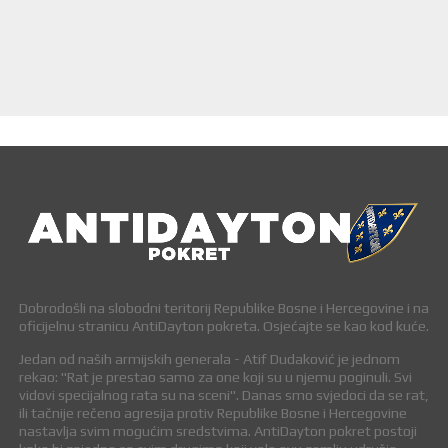
Dobrodošli na slobodni teritorij Republike Bosne i Hercegovine i na
oficijelnu stranicu AntiDayton pokreta. Osjećajte se kao kod kuće.
Jedan od naših armijskih generala - Atif Dudaković je jednom
rekao: "Rat je prestao samo za one koji su u njemu poginuli. Svi
vidovi specijalnog rata su na sceni". Danas smo svjedoci da se rat,
ili tačnije rečeno agresija protiv Republike Bosne i Hercegovine
nastavlja svim mogućim sredstvima. AntiDayton pokret postoji