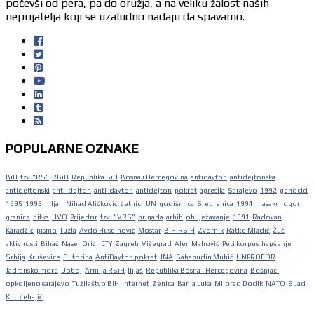
počevši od pera, pa do oružja, a na veliku žalost naših
neprijatelja koji se uzaludno nadaju da spavamo.
POPULARNE OZNAKE
BiH
tzv."RS"
RBiH
Republika BiH
Bosna i Hercegovina
antidayton
antidejtonska
antidejtonski
anti-dejton
anti-dayton
antidejton
pokret
agresija
Sarajevo
1992
genocid
1995
1993
ljiljan
Nihad Aličković
četnici
UN
godišnjica
Srebrenica
1994
masakr
logor
granice
bitka
HVO
Prijedor
tzv. "VRS"
brigada
arbih
obilježavanje
1991
Radovan
Karadžić
pismo
Tuzla
Avdo Huseinović
Mostar
BiH.RBiH
Zvornik
Ratko Mladić
Žuč
aktivnosti
Bihać
Naser Orić
ICTY
Zagreb
Višegrad
Alen Mahović
Peti korpus
hapšenje
Srbija
Kruševice
Sutorina
AntiDayton pokret
JNA
Sabahudin Muhić
UNPROFOR
Jadransko more
Doboj
Armija RBiH
Ilijaš
Republika Bosna i Hercegovina
Bošnjaci
opkoljeno sarajevo
Tužilaštvo BiH
internet
Zenica
Banja Luka
Milorad Dodik
NATO
Suad
Kurtćehajić