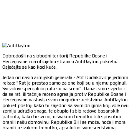
Dobrodošli na slobodni teritorij Republike Bosne i
Hercegovine i na oficijelnu stranicu AntiDayton pokreta.
Osjećajte se kao kod kuće.
Jedan od naših armijskih generala - Atif Dudaković je jednom
rekao: "Rat je prestao samo za one koji su u njemu poginuli.
Svi vidovi specijalnog rata su na sceni". Danas smo svjedoci
da se rat, ili tačnije rečeno agresija protiv Republike Bosne i
Hercegovine nastavlja svim mogućim sredstvima. AntiDayton
pokret postoji kako bi zajedno sa svim drugima koji vole ovu
zemlju udružio snage, te okupio i zbio redove bosanskih
patriota, kako bi svi mi, u svakom trenutku bili sposobni
branili našu domovinu. Republika BiH se može, hoće i mora
braniti u svakom trenutku, apsolutno svim sredstvima,