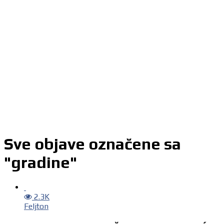
Sve objave označene sa
"gradine"
2.3K
Feljton